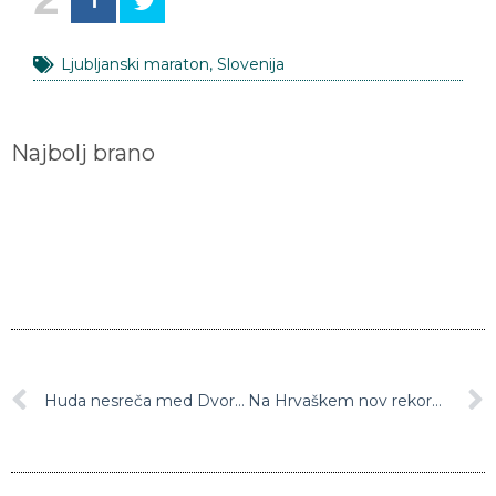
Ljubljanski maraton
,
Slovenija
Najbolj brano
Huda nesreča med Dvorom in Žužemberkom, umrl 22-letnik
Na Hrvaškem nov rekord s 1131 novimi okužbami s koronavirusom