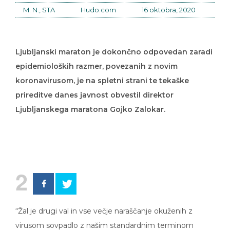
M. N., STA
Hudo.com
16 oktobra, 2020
Ljubljanski maraton je dokončno odpovedan zaradi
epidemioloških razmer, povezanih z novim
koronavirusom, je na spletni strani te tekaške
prireditve danes javnost obvestil direktor
Ljubljanskega maratona Gojko Zalokar.
2
“Žal je drugi val in vse večje naraščanje okuženih z
virusom sovpadlo z našim standardnim terminom