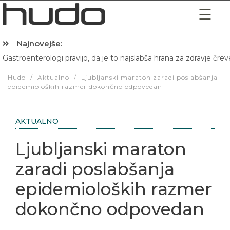
Najnovejše:
Gastroenterologi pravijo, da je to najslabša hrana za zdravje črev
Hibernacijska dieta: Zakaj je pred spanjem dobro pojesti žlico 
Hudo
/
Aktualno
/
Ljubljanski maraton zaradi poslabšanja
epidemioloških razmer dokončno odpovedan
AKTUALNO
Ljubljanski maraton
zaradi poslabšanja
epidemioloških razmer
dokončno odpovedan