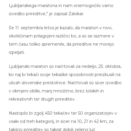
Ljubljanskega maratona in nam onemogočilo varno
izvedbo prireditve,” je zapisal Zalokar.
Še 11. septembra letos je kazalo, da maraton v novi,
okoliščinam prilagojeni različici bo, a so se razmere v
tem času toliko spremenile, da prireditve ne morejo
izpeljati.
Ljubljanski maraton so načrtovali za nedeljo, 25. oktobra,
ko naj bi tekači svoje tekaške sposobnosti preizkusili na
ulicah slovenske prestolnice. Načrtovali so sicer izvedbo
v okrnjeni obliki, manj množično, brez šolskih in
rekreativnih ter drugih prireditev.
Nastopilo bi zgolj 450 tekačev ter 50 organizatorjev v
vsaki od treh kategorij, in sicer na 10, 21 in 42 km, za
takšno prireditev so takrat dobili zeleno luč