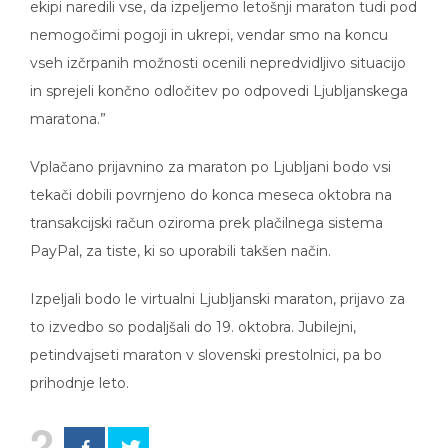
ekipi naredili vse, da izpeljemo letošnji maraton tudi pod
nemogočimi pogoji in ukrepi, vendar smo na koncu
vseh izčrpanih možnosti ocenili nepredvidljivo situacijo
in sprejeli končno odločitev po odpovedi Ljubljanskega
maratona.”
Vplačano prijavnino za maraton po Ljubljani bodo vsi
tekači dobili povrnjeno do konca meseca oktobra na
transakcijski račun oziroma prek plačilnega sistema
PayPal, za tiste, ki so uporabili takšen način.
Izpeljali bodo le virtualni Ljubljanski maraton, prijavo za
to izvedbo so podaljšali do 19. oktobra. Jubilejni,
petindvajseti maraton v slovenski prestolnici, pa bo
prihodnje leto.
2