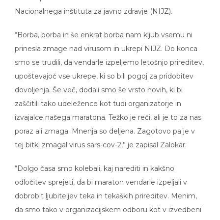
Nacionalnega inštituta za javno zdravje (NIJZ).
“Borba, borba in še enkrat borba nam kljub vsemu ni
prinesla zmage nad virusom in ukrepi NIJZ. Do konca
smo se trudili, da vendarle izpeljemo letošnjo prireditev,
upoštevajoč vse ukrepe, ki so bili pogoj za pridobitev
dovoljenja. Še več, dodali smo še vrsto novih, ki bi
zaščitili tako udeležence kot tudi organizatorje in
izvajalce našega maratona. Težko je reči, ali je to za nas
poraz ali zmaga. Mnenja so deljena. Zagotovo pa je v
tej bitki zmagal virus sars-cov-2,” je zapisal Zalokar.
“Dolgo časa smo kolebali, kaj narediti in kakšno
odločitev sprejeti, da bi maraton vendarle izpeljali v
dobrobit ljubiteljev teka in tekaških prireditev. Menim,
da smo tako v organizacijskem odboru kot v izvedbeni