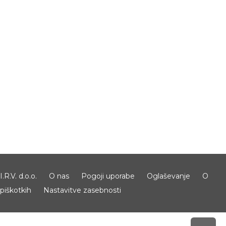
I.R.V. d.o.o.
O nas
Pogoji uporabe
Oglaševanje
O
piškotkih
Nastavitve zasebnosti