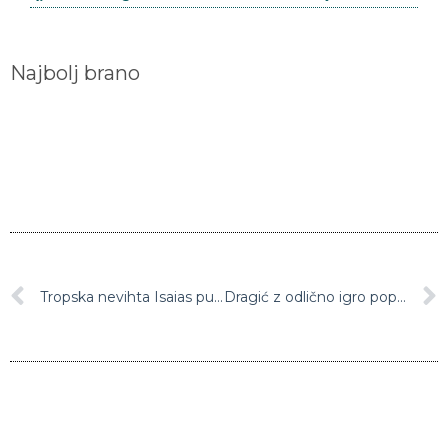
Najbolj brano
Tropska nevihta Isaias pustošila po vzhodni obali ZDA, zahtevala žrtve
Dragić z odlično igro popeljal Miami do zmage nad Bostonom, na koncu pa šok