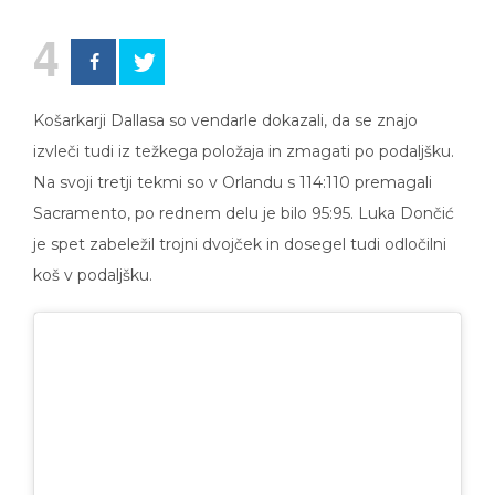
4
Košarkarji Dallasa so vendarle dokazali, da se znajo
izvleči tudi iz težkega položaja in zmagati po podaljšku.
Na svoji tretji tekmi so v Orlandu s 114:110 premagali
Sacramento, po rednem delu je bilo 95:95. Luka Dončić
je spet zabeležil trojni dvojček in dosegel tudi odločilni
koš v podaljšku.