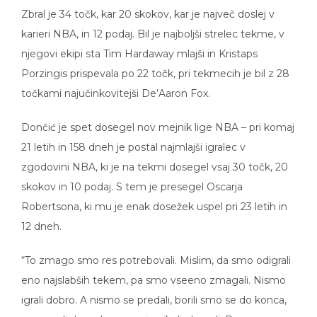
Zbral je 34 točk, kar 20 skokov, kar je največ doslej v
karieri NBA, in 12 podaj. Bil je najboljši strelec tekme, v
njegovi ekipi sta Tim Hardaway mlajši in Kristaps
Porzingis prispevala po 22 točk, pri tekmecih je bil z 28
točkami najučinkovitejši De’Aaron Fox.
Dončić je spet dosegel nov mejnik lige NBA – pri komaj
21 letih in 158 dneh je postal najmlajši igralec v
zgodovini NBA, ki je na tekmi dosegel vsaj 30 točk, 20
skokov in 10 podaj. S tem je presegel Oscarja
Robertsona, ki mu je enak dosežek uspel pri 23 letih in
12 dneh.
“To zmago smo res potrebovali. Mislim, da smo odigrali
eno najslabših tekem, pa smo vseeno zmagali. Nismo
igrali dobro. A nismo se predali, borili smo se do konca,
pomagali drug drugemu in nikoli obupali. Ponosen sem