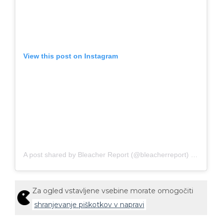
View this post on Instagram
A post shared by Bleacher Report (@bleacherreport)
on
Aug 4,
Za ogled vstavljene vsebine morate omogočiti
shranjevanje piškotkov v napravi