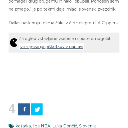
na zmago,” je po tekmi dejal mladi slovenski zvezdnik.
Dallas naslednja tekma čaka v četrtek proti LA Clippers.
Za ogled vstavljene vsebine morate omogočiti
shranjevanje piškotkov v napravi
4
košarka
,
liga NBA
,
Luka Dončić
,
Slovenija