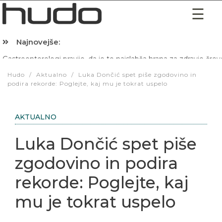
Najnovejše:
Hibernacijska dieta: Zakaj je pred spanjem dobro pojesti žlico 
Hudo
/
Aktualno
/
Luka Dončić spet piše zgodovino in
podira rekorde: Poglejte, kaj mu je tokrat uspelo
AKTUALNO
Luka Dončić spet piše
zgodovino in podira
rekorde: Poglejte, kaj
mu je tokrat uspelo