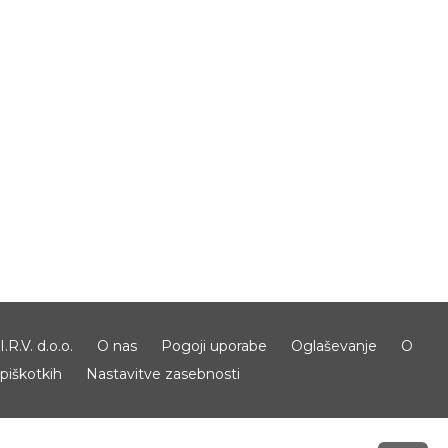
I.R.V. d.o.o.
O nas
Pogoji uporabe
Oglaševanje
O
piškotkih
Nastavitve zasebnosti