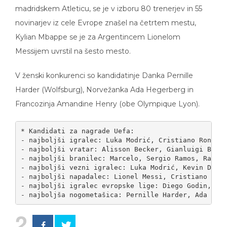
madridskem Atleticu, se je v izboru 80 trenerjev in 55
novinarjev iz cele Evrope znašel na četrtem mestu,
Kylian Mbappe se je za Argentincem Lionelom
Messijem uvrstil na šesto mesto.
V ženski konkurenci so kandidatinje Danka Pernille
Harder (Wolfsburg), Norvežanka Ada Hegerberg in
Francozinja Amandine Henry (obe Olympique Lyon).
* Kandidati za nagrade Uefa:

- najboljši igralec: Luka Modrić, Cristiano Ronaldo
- najboljši vratar: Alisson Becker, Gianluigi Buffo
- najboljši branilec: Marcelo, Sergio Ramos, Raphae
- najboljši vezni igralec: Luka Modrić, Kevin De Br
- najboljši napadalec: Lionel Messi, Cristiano Rona
- najboljši igralec evropske lige: Diego Godin, Ant
- najboljša nogometašica: Pernille Harder, Ada Heg
2