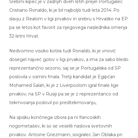
Srebrni kipec je v zadnjih dveh letih prejel Portugalec
Cristiano Ronaldo, ki je bil najboljši tudi leta 2014. Po
slavju z Realom v ligi prvakov in srebru s Hrvaško na EP
pa se letos kot favorit za njegovega naslednika omenja
32-letni Hrvat.
Nedvomno visoko kotira tudi Ronaldo, ki je vnovič
dosegel največ golov v ligi prvakov, a ima za sabo bledo
reprezentančno sezono, saj se je Portugalska od SP
poslovila v osmini finala. Tretji kandidat je Egipčan
Mohamed Salah, ki je z Liverpoolom igral finale lige
prvakov, na SP v Rusiji pa se je z reprezentanco od
tekmvoanja poslovil po predtekmovanju,
Na spisku končnega izbora pa ni francoskih
nogometašev, ki so se veselili naslova svetovnih
prvakov. Antoine Griezmann, soigralec Jan Oblaka pri