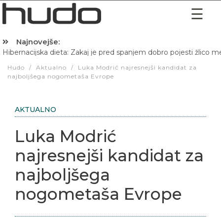
Najnovejše:
Hibernacijska dieta: Zakaj je pred spanjem dobro pojesti žlico 
Hudo
/
Aktualno
/
Luka Modrić najresnejši kandidat za
najboljšega nogometaša Evrope
AKTUALNO
Luka Modrić
najresnejši kandidat za
najboljšega
nogometaša Evrope