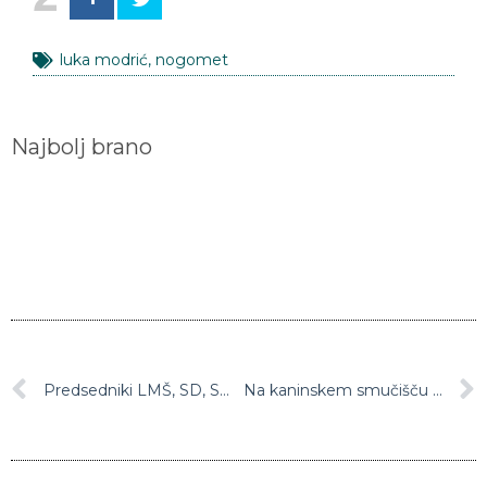
luka modrić
,
nogomet
Najbolj brano
Predsedniki LMŠ, SD, SMC, SAB in DeSUS podpisali koalicijski sporazum
Na kaninskem smučišču nameravajo v prihodnjih letih zgraditi novo krožno kabinsko žičnico