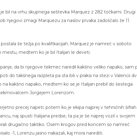
 je bil na vrhu skupnega seštevka Marquez z 282 točkami. Drugi
bi ob njegovi zmagi Marquezu za naslov prvaka zadoščalo že 11.
 postala še težja po kvalifikacijah; Marquez je namreč v soboto
m mestu, medtem ko je bil Italijan le deveti.
upanje, da bi njegove tekmec naredil kakšno veliko napako, sam 
oti do takšnega razpleta pa sta bili v praksi na stezi v Valencii d
zalo na kakšno napako, medtem ko se je Italijan prebil do šestega
otekmovalcem Jorgejem Lorenzom.
erjetno precej napeti; potem ko je ekipa najprej v tehničnih šifrah
u, naj spusti Italijana predse, ta pa je še naprej vozil v svojem
ju ubrali drugačno taktiko. Osem krogov pred koncem so namreč
isalo -1, Lorenzu jasno nakazali, kaj mora narediti.