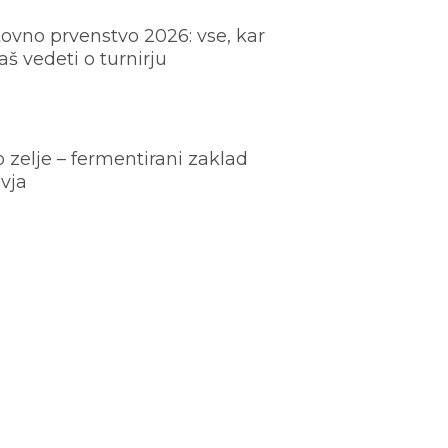
ovno prvenstvo 2026: vse, kar
š vedeti o turnirju
o zelje – fermentirani zaklad
vja