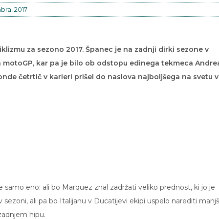
bra, 2017
klizmu za sezono 2017. Španec je na zadnji dirki sezone v
da motoGP, kar pa je bilo ob odstopu edinega tekmeca Andre
de četrtič v karieri prišel do naslova najboljšega na svetu v
 samo eno: ali bo Marquez znal zadržati veliko prednost, ki jo je
 sezoni, ali pa bo Italijanu v Ducatijevi ekipi uspelo narediti manjš
 zadnjem hipu.