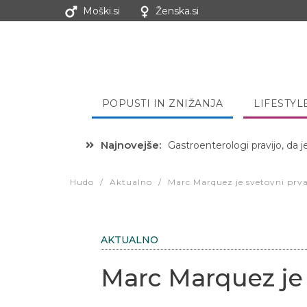
Moški.si
Ženska.si
POPUSTI IN ZNIŽANJA
LIFESTYL
Najnovejše:
Hibernacijska dieta: Zakaj je
Hudo
/
Aktualno
/
Marc Marquez je svetovni prv
AKTUALNO
Marc Marquez je 