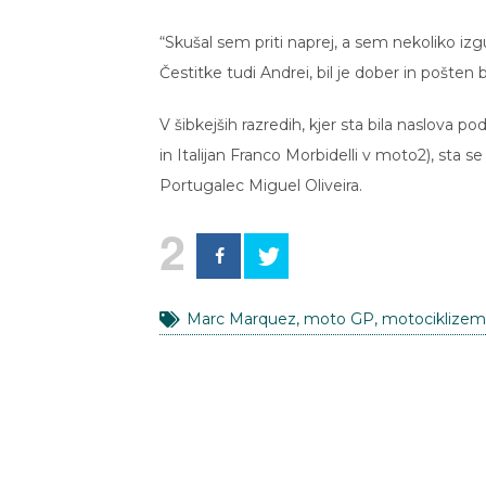
“Skušal sem priti naprej, a sem nekoliko iz
Čestitke tudi Andrei, bil je dober in pošten 
V šibkejših razredih, kjer sta bila naslova p
in Italijan Franco Morbidelli v moto2), sta 
Portugalec Miguel Oliveira.
2
Marc Marquez
,
moto GP
,
motociklizem