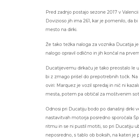
Pred zadnjo postajo sezone 2017 v Valencii
Dovizioso jih ima 261, kar je pomenilo, da 
mesto na dirki.
Že tako težka naloga za voznika Ducatija je
nalogo opravil odlično in jih končal na prve
Ducatijevemu dirkaču je tako preostalo le 
bi z zmago prišel do prepotrebnih točk. Na p
oviri: Marquez je vozil spredaj in nič ni ka
mesta, potem pa obtičal za moštvenim s
Odnosi pri Ducatiju bodo po današnji dirki v
nastavitvah motorja posredno sporočala Španc
ritmu in se ni pustil motiti, so pri Ducati
neposredno, s tablo ob boksih, na kateri je p