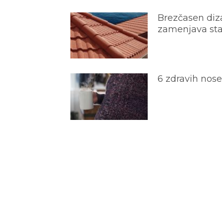
Brezčasen diza
zamenjava star
6 zdravih nos