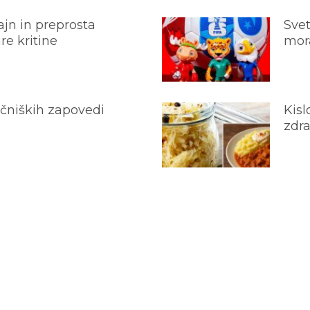
jn in preprosta
Svet
e kritine
mora
ečniških zapovedi
Kisl
zdra