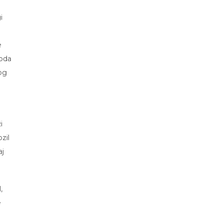
i
e
toda
rog
i
zil
aj
,
e