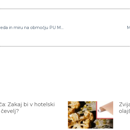
Na martinovo več kot 30 kršitev javnega reda in miru na območju PU Maribor
M
a: Zakaj bi v hotelski
Zvij
 čevelj?
olaj