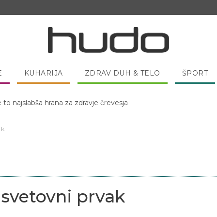
E
KUHARIJA
ZDRAV DUH & TELO
ŠPORT
 pred spanjem dobro pojesti žlico medu?
ak
svetovni prvak