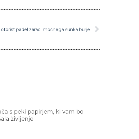
otorist padel zaradi močnega sunka burje
ača s peki papirjem, ki vam bo
šala življenje