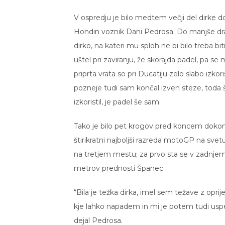
V ospredju je bilo medtem večji del dirke d
Hondin voznik Dani Pedrosa. Do manjše dr
dirko, na kateri mu sploh ne bi bilo treba b
uštel pri zaviranju, že skorajda padel, pa se 
priprta vrata so pri Ducatiju zelo slabo izkori
pozneje tudi sam končal izven steze, toda
izkoristil, je padel še sam.
Tako je bilo pet krogov pred koncem dokončn
štirikratni najboljši razreda motoGP na svet
na tretjem mestu; za prvo sta se v zadnjem
metrov prednosti Španec.
“Bila je težka dirka, imel sem težave z opr
kje lahko napadem in mi je potem tudi uspel
dejal Pedrosa.