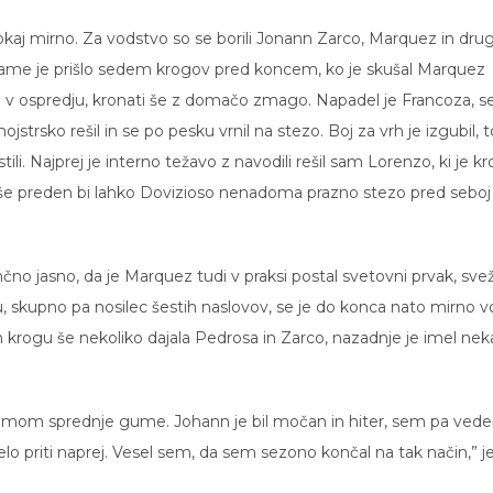
okaj mirno. Za vodstvo so se borili Jonann Zarco, Marquez in drug
ame je prišlo sedem krogov pred koncem, ko je skušal Marquez
iti v ospredju, kronati še z domačo zmago. Napadel je Francoza, s
mojstrsko rešil in se po pesku vrnil na stezo. Boj za vrh je izgubil, 
stili. Najprej je interno težavo z navodili rešil sam Lorenzo, ki je k
 še preden bi lahko Dovizioso nenadoma prazno stezo pred seboj
o jasno, da je Marquez tudi v praksi postal svetovni prvak, svež
u, skupno pa nosilec šestih naslovov, se je do konca nato mirno vo
 krogu še nekoliko dajala Pedrosa in Zarco, nazadnje je imel nek
ijemom sprednje gume. Johann je bil močan in hiter, sem pa vedel
o priti naprej. Vesel sem, da sem sezono končal na tak način,” j