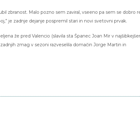
gubil zbranost. Malo pozno sem zaviral, vseeno pa sem se dobro reš
boj,” je zadnje dejanje pospremil stari in novi svetovni prvak.
odeljena že pred Valencio (slavila sta Španec Joan Mir v najšibkejš
se zadnjih zmag v sezoni razveselila domačin Jorge Martin in