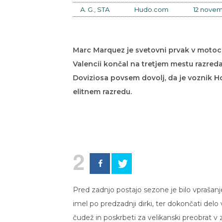
A. G., STA
Hudo.com
12 novem
Marc Marquez je svetovni prvak v motoci
Valencii končal na tretjem mestu razre
Doviziosa povsem dovolj, da je voznik Hon
elitnem razredu.
2
Pred zadnjo postajo sezone je bilo vprašanje
imel po predzadnji dirki, ter dokončati delo v
čudež in poskrbeti za velikanski preobrat v