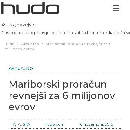
Najnovejše:
Gastroenterologi pravijo, da je to najslabša hrana za zdravje črev
Hibernacijska dieta: Zakaj je pred spanjem dobro pojesti žlico 
Hudo
/
Aktualno
/
Mariborski proračun revnejši za 6
milijonov evrov
AKTUALNO
Mariborski proračun
revnejši za 6 milijonov
evrov
A. P., STA
Hudo.com
10 novembra, 2016