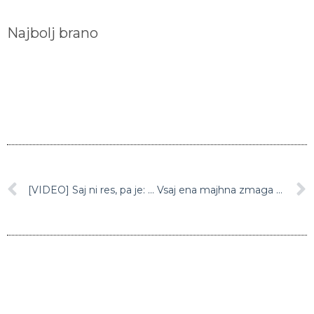
Najbolj brano
[VIDEO] Saj ni res, pa je: Lukaku zgrešil gol s treh metrov
Vsaj ena majhna zmaga za demokrate