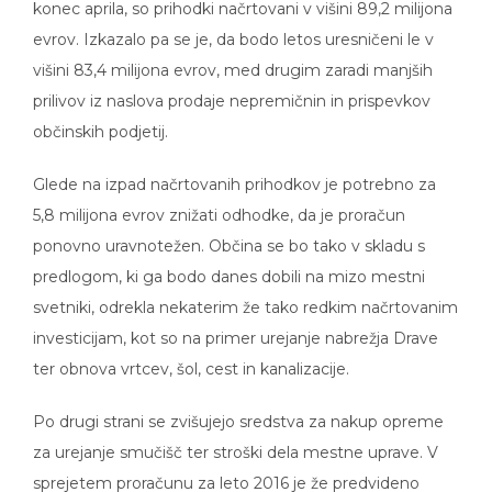
konec aprila, so prihodki načrtovani v višini 89,2 milijona
evrov. Izkazalo pa se je, da bodo letos uresničeni le v
višini 83,4 milijona evrov, med drugim zaradi manjših
prilivov iz naslova prodaje nepremičnin in prispevkov
občinskih podjetij.
Glede na izpad načrtovanih prihodkov je potrebno za
5,8 milijona evrov znižati odhodke, da je proračun
ponovno uravnotežen. Občina se bo tako v skladu s
predlogom, ki ga bodo danes dobili na mizo mestni
svetniki, odrekla nekaterim že tako redkim načrtovanim
investicijam, kot so na primer urejanje nabrežja Drave
ter obnova vrtcev, šol, cest in kanalizacije.
Po drugi strani se zvišujejo sredstva za nakup opreme
za urejanje smučišč ter stroški dela mestne uprave. V
sprejetem proračunu za leto 2016 je že predvideno