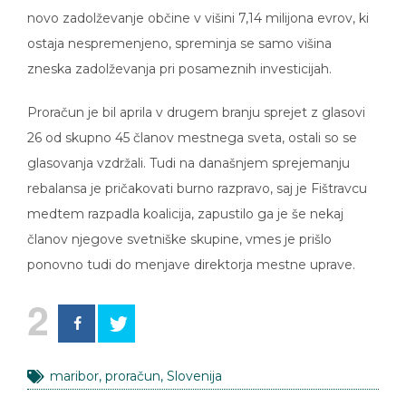
novo zadolževanje občine v višini 7,14 milijona evrov, ki
ostaja nespremenjeno, spreminja se samo višina
zneska zadolževanja pri posameznih investicijah.
Proračun je bil aprila v drugem branju sprejet z glasovi
26 od skupno 45 članov mestnega sveta, ostali so se
glasovanja vzdržali. Tudi na današnjem sprejemanju
rebalansa je pričakovati burno razpravo, saj je Fištravcu
medtem razpadla koalicija, zapustilo ga je še nekaj
članov njegove svetniške skupine, vmes je prišlo
ponovno tudi do menjave direktorja mestne uprave.
2
maribor
,
proračun
,
Slovenija