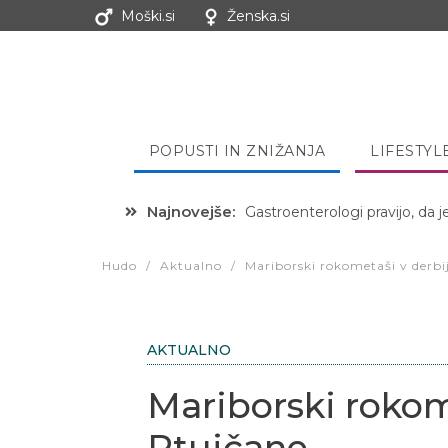
Moški.si
Ženska.si
POPUSTI IN ZNIŽANJA
LIFESTYL
Najnovejše:
Gastroenterologi pravijo, da j
Hibernacijska dieta: Zakaj je
Hudo
/
Aktualno
/
Mariborski rokometaši v derb
AKTUALNO
Mariborski rokom
Ptujčane