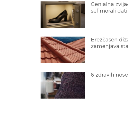
Genialna zvijač
sef morali dati
Brezčasen diza
zamenjava star
6 zdravih nos