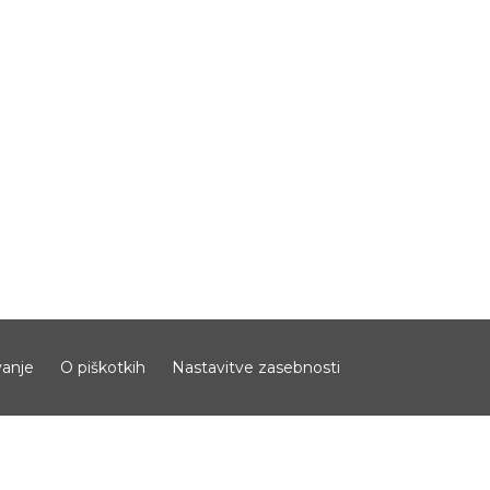
anje
O piškotkih
Nastavitve zasebnosti