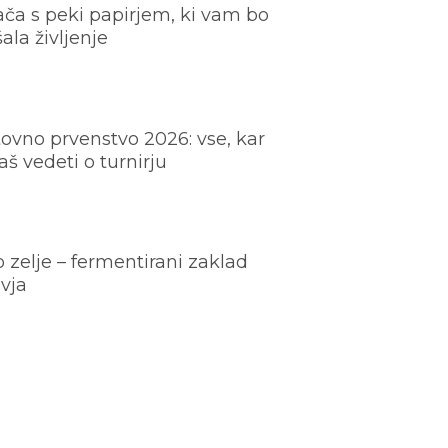
ača s peki papirjem, ki vam bo
šala življenje
ovno prvenstvo 2026: vse, kar
š vedeti o turnirju
o zelje – fermentirani zaklad
vja