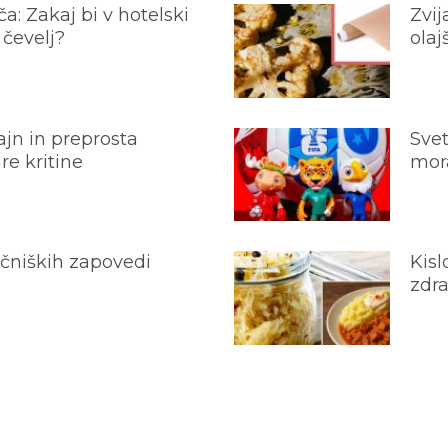
a: Zakaj bi v hotelski
Zvij
 čevelj?
olaj
jn in preprosta
Svet
e kritine
mora
ečniških zapovedi
Kisl
zdra