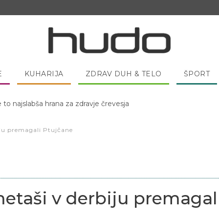
E
KUHARIJA
ZDRAV DUH & TELO
ŠPORT
e to najslabša hrana za zdravje črevesja
 pred spanjem dobro pojesti žlico medu?
iju premagali Ptujčane
etaši v derbiju premagal