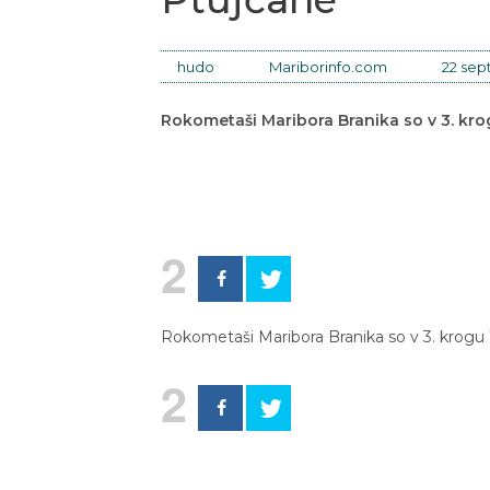
hudo
Mariborinfo.com
22 sep
Rokometaši Maribora Branika so v 3. krog
2
Rokometaši Maribora Branika so v 3. krogu 1
2