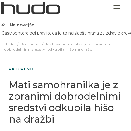
Najnovejše:
Gastroenterologi pravijo, da je to najslabša hrana za zdravje črev
Hibernacijska dieta: Zakaj je pred spanjem dobro pojesti žlico 
Hudo
/
Aktualno
/
Mati samohranilka je z zbranimi
dobrodelnimi sredstvi odkupila hišo na dražbi
AKTUALNO
Mati samohranilka je z
zbranimi dobrodelnimi
sredstvi odkupila hišo
na dražbi