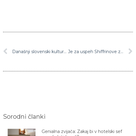
Današnji slovenski kulturni praznik v znamenju številnih prireditev
Je za uspeh Shiffrinove zaslužna tudi Ilka Štuhec?
Sorodni članki
Genialna zvijača: Zakaj bi v hotelski sef