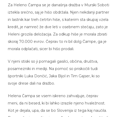
Za Heleno Čampa se je današnja dražba v Murski Soboti
iztekla srečno, saj je hišo obdržala. Njen nekdanji partner
in lastnik kar treh četrtin hiše, s katerim sta skupaj vzela
kredit, je namreč že dve leti v osebnem stečaju, zato je
Heleni grozila deložacija. Za odkup hiše je morala zbrati
skoraj 70.000 evrov. Čeprav to ni bil dolg Čampe, ga je
morala odplačati, sicer bi hišo prodali.
V njeni stiski so ji pomagali gasilci, občina, društva,
posamezniki in mediji. Na pomoč so priskočili tudi
športniki Luka Dončić, Jaka Bijol in Tim Gajser, ki so
svoje drese dali na dražbo.
Helena Čampa se vsem iskreno zahvaljuje, čeprav
meni, da ni besed, ki bi lahko izrazile njeno hvaležnost.
Kot je dejala, upa, da se bo Slovenija iz tega kaj naučila.