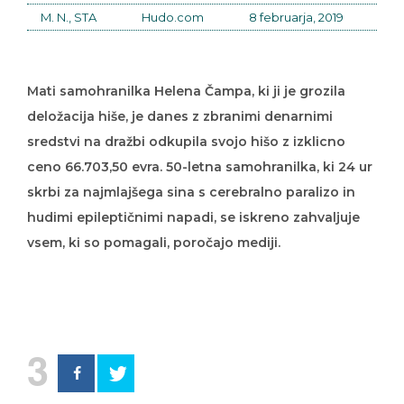
M. N., STA
Hudo.com
8 februarja, 2019
Mati samohranilka Helena Čampa, ki ji je grozila
deložacija hiše, je danes z zbranimi denarnimi
sredstvi na dražbi odkupila svojo hišo z izklicno
ceno 66.703,50 evra. 50-letna samohranilka, ki 24 ur
skrbi za najmlajšega sina s cerebralno paralizo in
hudimi epileptičnimi napadi, se iskreno zahvaljuje
vsem, ki so pomagali, poročajo mediji.
3