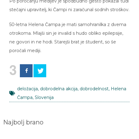
Po poročanju medijev je spodbudno gesto pokazal tudi
stečajni upravitelj, ki Čampi ni zaračunal sodnih stroškov.
50-letna Helena Čampa je mati samohranilka z dvema
otrokoma. Mlajši sin je invalid s hudo obliko epilepsije,
ne govori in ne hodi. Starejši brat je študent, so še
poročali mediji.
3
deložacija
,
dobrodelna akcija
,
dobrodelnost
,
Helena
Čampa
,
Slovenija
Najbolj brano