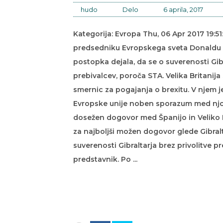
hudo
Delo
6 aprila, 2017
Kategorija: Evropa Thu, 06 Apr 2017 19:5
predsedniku Evropskega sveta Donaldu 
postopka dejala, da se o suverenosti Gib
prebivalcev, poroča STA. Velika Britanija
smernic za pogajanja o brexitu. V njem 
Evropske unije noben sporazum med njo in
dosežen dogovor med Španijo in Veliko B
za najboljši možen dogovor glede Gibralta
suverenosti Gibraltarja brez privolitve p
predstavnik. Po ...