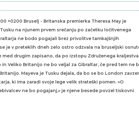
1:00 +0200 Bruselj - Britanska premierka Theresa May je
Tusku na njunem prvem srečanju po začetku ločitvenega
raltarja ne bodo pogajali brez privolitve tamkajšnjih
 se je v preteklih dneh zelo ostro odzvala na bruseljski osnu
je med drugim zapisano, da po izstopu Združenega kraljestva 
 Veliko Britanijo ne bo veljal za Gibraltar, če pred tem ne 
ritanijo. Mayeva je Tusku dejala, da bo se bo London zavze
rja, ki ima zaradi svoje lege velik strateški pomen. »O
rebivalcev ne bo pogajanj,« je njene besede povzel tiskovni