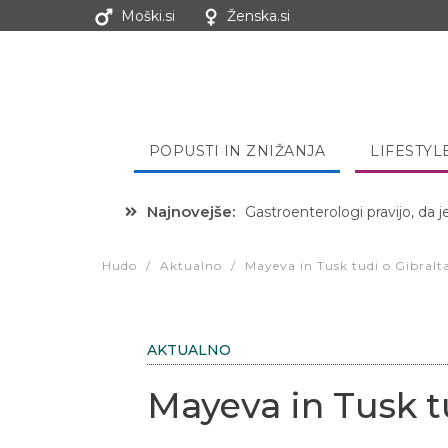
Moški.si
Ženska.si
POPUSTI IN ZNIŽANJA
LIFESTYL
Najnovejše:
Gastroenterologi pravijo, da j
Hibernacijska dieta: Zakaj je
Hudo
/
Aktualno
/
Mayeva in Tusk tudi o Gibralt
AKTUALNO
Mayeva in Tusk tu