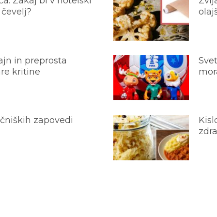
a: Zakaj bi v hotelski
Zvij
 čevelj?
olaj
jn in preprosta
Svet
e kritine
mora
ečniških zapovedi
Kisl
zdra