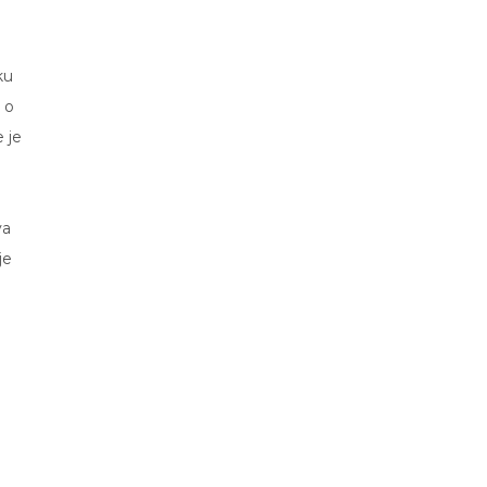
ku
 o
e je
va
je