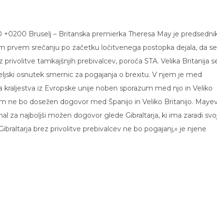
00 +0200 Bruselj – Britanska premierka Theresa May je predsedni
 prvem srečanju po začetku ločitvenega postopka dejala, da se
 privolitve tamkajšnjih prebivalcev, poroča STA. Velika Britanija s
eljski osnutek smernic za pogajanja o brexitu. V njem je med
 kraljestva iz Evropske unije noben sporazum med njo in Veliko
d tem ne bo dosežen dogovor med Španijo in Veliko Britanijo. Maye
l za najboljši možen dogovor glede Gibraltarja, ki ima zaradi svo
ibraltarja brez privolitve prebivalcev ne bo pogajanj,« je njene