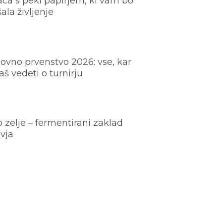
ača s peki papirjem, ki vam bo
šala življenje
ovno prvenstvo 2026: vse, kar
š vedeti o turnirju
o zelje – fermentirani zaklad
vja