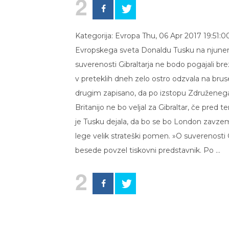
2
Kategorija: Evropa Thu, 06 Apr 2017 19:51:
Evropskega sveta Donaldu Tusku na njunem
suverenosti Gibraltarja ne bodo pogajali brez
v preteklih dneh zelo ostro odzvala na brus
drugim zapisano, da po izstopu Združenega
Britanijo ne bo veljal za Gibraltar, če pre
je Tusku dejala, da bo se bo London zavzema
lege velik strateški pomen. »O suverenosti G
besede povzel tiskovni predstavnik. Po …
2