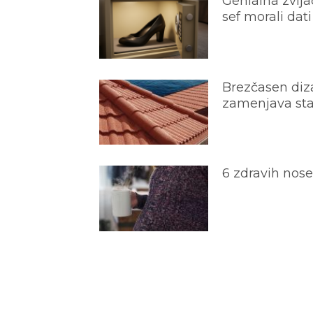
Genialna zvijač
sef morali dati
Brezčasen diza
zamenjava star
6 zdravih nos