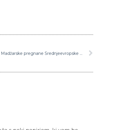
Avstrija ponuja Dunaj za sedež z Madžarske pregnane Srednjeevropske univerze