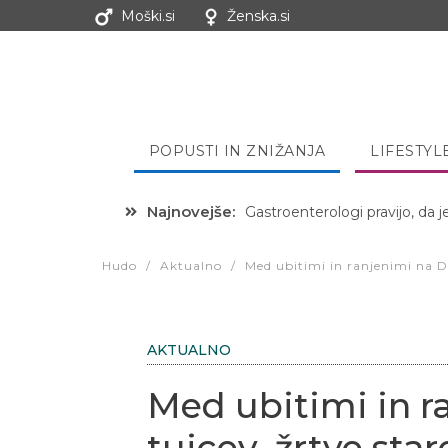
Moški.si
Ženska.si
POPUSTI IN ZNIŽANJA
LIFESTYL
Najnovejše:
Hibernacijska dieta: Zakaj je
Hudo
/
Aktualno
/
Med ubitimi in ranjenimi na Du
AKTUALNO
Med ubitimi in r
tujcev, žrtve star