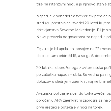
trije na intenzivni negi, a je njihovo stanje s
Napad je v ponedeljek zvečer, tik pred delni
središču prestolnice izvedel 20-letni Kujtim 
državljanstvo Severne Makedonije. Bil je simp
News prevzela odgovornost za napad, a prist
Fejzulai je bil aprila lani obsojen na 22 mese
da bi se tam pridružil IS, a so ga 5. decembr
20-letnika, oboroženega z avtomatsko puško,
po začetku napada – ubila. Še vedno pa ni got
dokazov o slednjem zaenkrat naj ne bi imel
Avstrijska policija je sicer do torka zvečer opr
poročanju APA zaenkrat ni zaprosila za nalog
prve aretacije potekale v noči na torek.