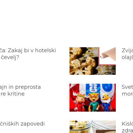
a: Zakaj bi v hotelski
Zvij
 čevelj?
olaj
jn in preprosta
Svet
e kritine
mora
ečniških zapovedi
Kisl
zdra