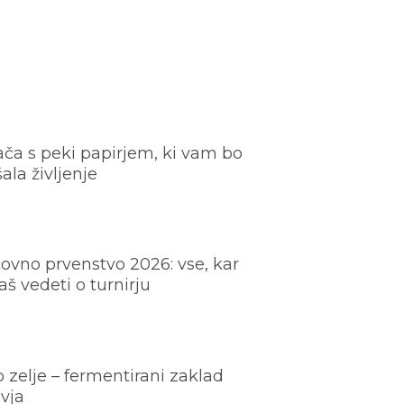
ača s peki papirjem, ki vam bo
šala življenje
ovno prvenstvo 2026: vse, kar
š vedeti o turnirju
o zelje – fermentirani zaklad
vja