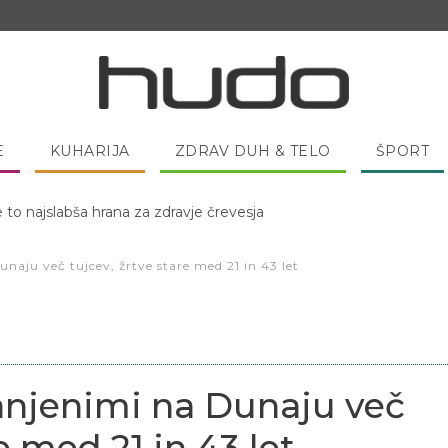
E
KUHARIJA
ZDRAV DUH & TELO
ŠPORT
 pred spanjem dobro pojesti žlico medu?
naju več tujcev, žrtve stare med 21 in 43 let
anjenimi na Dunaju več
e med 21 in 43 let