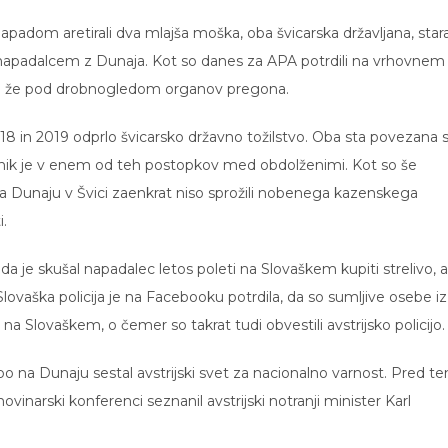
apadom aretirali dva mlajša moška, oba švicarska državljana, star
iku z napadalcem z Dunaja. Kot so danes za APA potrdili na vrhovnem
losti že pod drobnogledom organov pregona.
018 in 2019 odprlo švicarsko državno tožilstvo. Oba sta povezana 
tnik je v enem od teh postopkov med obdolženimi. Kot so še
na Dunaju v Švici zaenkrat niso sprožili nobenega kazenskega
i.
a je skušal napadalec letos poleti na Slovaškem kupiti strelivo, a
Slovaška policija je na Facebooku potrdila, da so sumljive osebe iz
na Slovaškem, o čemer so takrat tudi obvestili avstrijsko policijo.
o na Dunaju sestal avstrijski svet za nacionalno varnost. Pred t
vinarski konferenci seznanil avstrijski notranji minister Karl