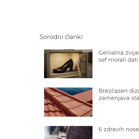
Sorodni članki
Genialna zvijač
sef morali dati
Brezčasen diza
zamenjava star
6 zdravih nos