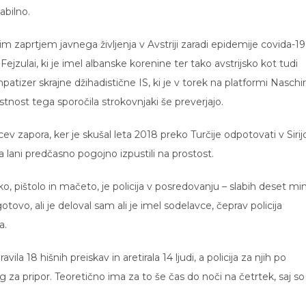
tabilno.
m zaprtjem javnega življenja v Avstriji zaradi epidemije covida-19
Fejzulai, ki je imel albanske korenine ter tako avstrijsko kot tudi
atizer skrajne džihadistične IS, ki je v torek na platformi Naschir
nost tega sporočila strokovnjaki še preverjajo.
cev zapora, ker je skušal leta 2018 preko Turčije odpotovati v Sirij
a lani predčasno pogojno izpustili na prostost.
 pištolo in mačeto, je policija v posredovanju – slabih deset mi
ovo, ali je deloval sam ali je imel sodelavce, čeprav policija
a.
avila 18 hišnih preiskav in aretirala 14 ljudi, a policija za njih po
 za pripor. Teoretično ima za to še čas do noči na četrtek, saj so