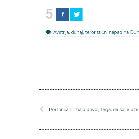
5
Avstrija
,
dunaj
,
teroristični napad na Du