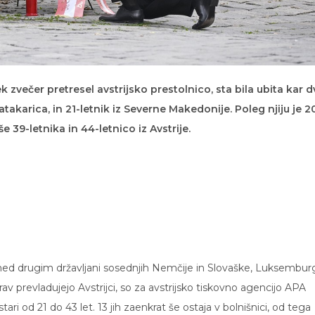
k zvečer pretresel avstrijsko prestolnico, sta bila ubita kar d
atakarica, in 21-letnik iz Severne Makedonije. Poleg njiju je 2
še 39-letnika in 44-letnico iz Avstrije.
 med drugim državljani sosednjih Nemčije in Slovaške, Luksembur
v prevladujejo Avstrijci, so za avstrijsko tiskovno agencijo APA
 stari od 21 do 43 let. 13 jih zaenkrat še ostaja v bolnišnici, od tega