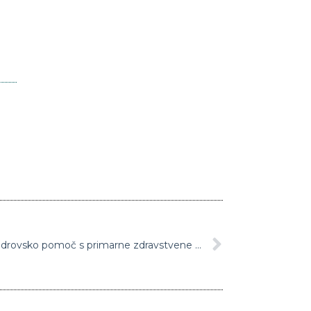
Nekatere bolnišnice že dobile kadrovsko pomoč s primarne zdravstvene ravni, nekaterim pomagajo celo prostovoljci