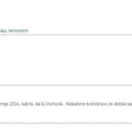
naju
,
terorizem
Portoričani imajo dovolj tega, da so le ozemlje ZDA, radi bi, da bi Portoriko postal ameriška zvezna država