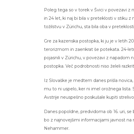
Poleg tega so v torek v Švici v povezavi z n
in 24 let, ki naj bi bila v preteklosti v st
tožilstvu v Zürichu, sta bila oba v pretek
Gre za kazenska postopka, ki ju je v letih 2
terorizmom in zaenkrat še potekata. 24-le
pojasnili v Zürichu, v povezavi z napadom 
postopka. Več podrobnosti niso želeli razkrit
Iz Slovaške je medtem danes prišla novica, d
mu to ni uspelo, ker ni imel orožnega lista. 
Avstrije neuspešno poskušale kupiti strelivo 
Danes popoldne, predvidoma ob 16. uri, se b
bo z najnovejšimi informacijami javnost na no
Nehammer.