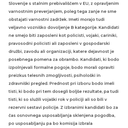
varnostnim preverjanjem, poleg tega zanje ne sme
obstajati varnostni zadržek. Imeti morajo tudi
veljavno vozniško dovoljenje B kategorije. Kandidati
ne smejo biti zaposleni kot policisti, vojaki, cariniki,
pravosodni policisti ali zaposleni v gospodarski
družbi, zavodu ali organizaciji, katere dejavnost je
posebnega pomena za obrambo. Kandidati, ki bodo
izpolnjevali formalne pogoje, bodo morali opraviti
preizkus telesnih zmogljivosti, psihološki in
zdravniški pregled. Prednost pri izboru bodo imeli
tisti, ki bodo pri tem dosegli boljše rezultate, pa tudi
tisti, ki so služili vojaški rok v policiji ali so bili v
rezervni sestavi policije. Z izbranimi kandidati bo za
čas osnovnega usposabljanja sklenjena pogodba,
po usposabljanju pa bo komisija izbrala
najprimernejše. Z izbranimi bo sklenjena pogodba o