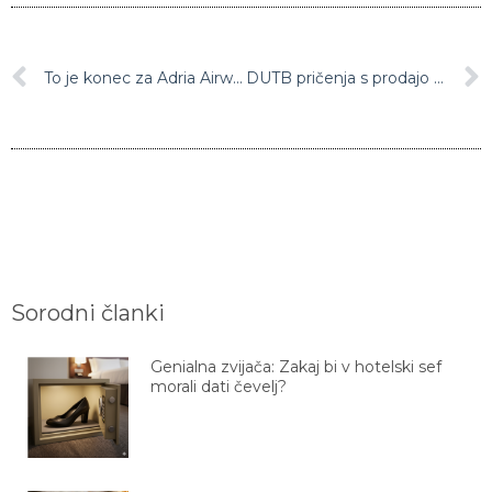
To je konec za Adria Airways d.d.
DUTB pričenja s prodajo stanovanj v Celovških dvorih
Sorodni članki
Genialna zvijača: Zakaj bi v hotelski sef
morali dati čevelj?
Zvijača s peki papirjem, ki vam bo olajšala