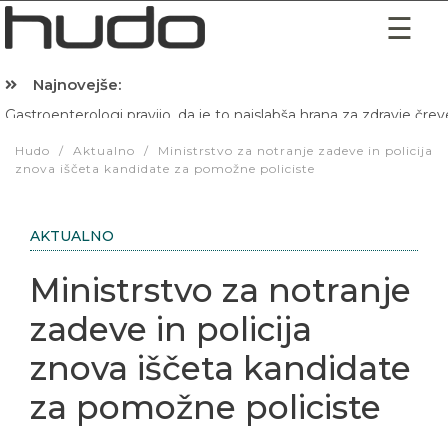
Najnovejše:
Hibernacijska dieta: Zakaj je pred spanjem dobro pojesti žlico 
Hudo
/
Aktualno
/
Ministrstvo za notranje zadeve in policija
znova iščeta kandidate za pomožne policiste
AKTUALNO
Ministrstvo za notranje
zadeve in policija
znova iščeta kandidate
za pomožne policiste