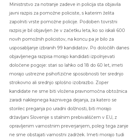
Ministrstvo za notranje zadeve in policija sta objavila
javni razpis za pomožne policiste, s katerim želita
zapolniti vrste pomožne policije. Podoben tovrstni
razpis je bil objavljen že v začetku leta, ko so iskali 600
novih pomožnih policistov, na koncu pa je bilo za
usposabljanje izbranih 99 kandidatov. Po določilih danes
objavljenega razpisa morajo kandidati izpolnjevati
določene pogoje: stari so lahko od 18 do 60 let, imeti
morajo ustrezne psihofizične sposobnosti ter srednjo
strokovno ali srednjo splošno izobrazbo. Zoper
kandidate ne sme biti vložena pravnomočna obtožnica
zaradi naklepnega kaznivega dejanja, za katero se
storilec preganja po uradni dolžnosti, biti morajo
državljani Slovenije s stalnim prebivališčem v EU, z
opravljenim varnostnim preverjanjem, poleg tega zanje
ne sme obstajati varnostni zadržek. Imeti morajo tudi