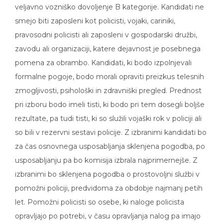
veljavno vozniško dovoljenje B kategorije. Kandidati ne
smejo biti zaposleni kot policisti, vojaki, cariniki,
pravosodni policisti ali zaposleni v gospodarski družbi,
zavodu ali organizaciji, katere dejavnost je posebnega
pomena za obrambo. Kandidati, ki bodo izpolnjevali
formalne pogoje, bodo morali opraviti preizkus telesnih
zmogljivosti, psihološki in zdravniški pregled. Prednost
pri izboru bodo imeli tisti, ki bodo pri tem dosegli boljše
rezultate, pa tudi tisti, ki so služili vojaški rok v policiji ali
so bili v rezervni sestavi policije. Z izbranimi kandidati bo
za čas osnovnega usposabljanja sklenjena pogodba, po
usposabljanju pa bo komisija izbrala najprimernejše. Z
izbranimi bo sklenjena pogodba o prostovoljni službi v
pomožni policiji, predvidoma za obdobje najmanj petih
let. Pomožni policisti so osebe, ki naloge policista
opravljajo po potrebi, v času opravljanja nalog pa imajo