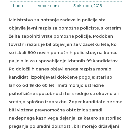
hudo
Vecer.com
3 oktobra, 2016
Ministrstvo za notranje zadeve in policija sta
objavila javni razpis za pomožne policiste, s katerim
želita zapolniti vrste pomožne policije. Podoben
tovrstni razpis je bil objavljen že v začetku leta, ko
so iskali 600 novih pomožnih policistov, na koncu
pa je bilo za usposabljanje izbranih 99 kandidatov.
Po določilih danes objavljenega razpisa morajo
kandidati izpolnjevati določene pogoje: stari so
lahko od 18 do 60 let, imeti morajo ustrezne
psihofizične sposobnosti ter srednjo strokovno ali
srednjo splošno izobrazbo. Zoper kandidate ne sme
biti vložena pravnomočna obtožnica zaradi
naklepnega kaznivega dejanja, za katero se storilec
preganja po uradni dolžnosti, biti morajo državljani
Slovenije s stalnim prebivališčem v EU, z opravljenim