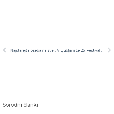
Najstarejša oseba na svetu je 116-letna Japonka
V Ljubljani že 25. Festival inovativnih tehnologij
Sorodni članki