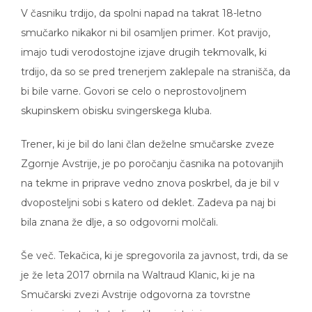
V časniku trdijo, da spolni napad na takrat 18-letno
smučarko nikakor ni bil osamljen primer. Kot pravijo,
imajo tudi verodostojne izjave drugih tekmovalk, ki
trdijo, da so se pred trenerjem zaklepale na stranišča, da
bi bile varne. Govori se celo o neprostovoljnem
skupinskem obisku svingerskega kluba.
Trener, ki je bil do lani član deželne smučarske zveze
Zgornje Avstrije, je po poročanju časnika na potovanjih
na tekme in priprave vedno znova poskrbel, da je bil v
dvoposteljni sobi s katero od deklet. Zadeva pa naj bi
bila znana že dlje, a so odgovorni molčali.
Še več. Tekačica, ki je spregovorila za javnost, trdi, da se
je že leta 2017 obrnila na Waltraud Klanic, ki je na
Smučarski zvezi Avstrije odgovorna za tovrstne