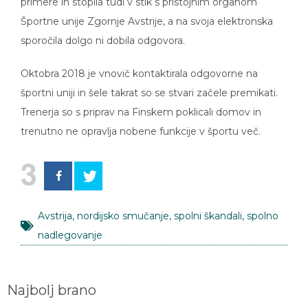
primere in stopila tudi v stik s pristojnim organom
Športne unije Zgornje Avstrije, a na svoja elektronska
sporočila dolgo ni dobila odgovora.
Oktobra 2018 je vnovič kontaktirala odgovorne na
športni uniji in šele takrat so se stvari začele premikati.
Trenerja so s priprav na Finskem poklicali domov in
trenutno ne opravlja nobene funkcije v športu več.
3
Avstrija
,
nordijsko smučanje
,
spolni škandali
,
spolno
nadlegovanje
Najbolj brano