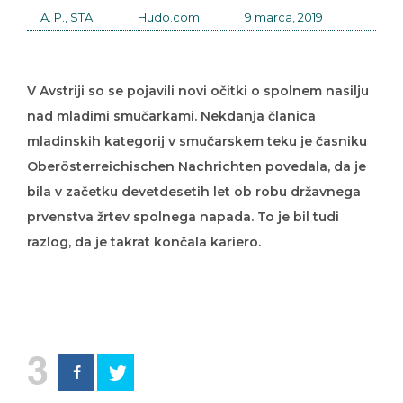
A. P., STA
Hudo.com
9 marca, 2019
V Avstriji so se pojavili novi očitki o spolnem nasilju
nad mladimi smučarkami. Nekdanja članica
mladinskih kategorij v smučarskem teku je časniku
Oberösterreichischen Nachrichten povedala, da je
bila v začetku devetdesetih let ob robu državnega
prvenstva žrtev spolnega napada. To je bil tudi
razlog, da je takrat končala kariero.
3