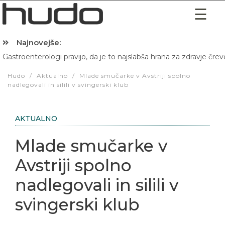
Najnovejše:
Gastroenterologi pravijo, da je to najslabša hrana za zdravje črev
Hibernacijska dieta: Zakaj je pred spanjem dobro pojesti žlico 
Hudo
/
Aktualno
/
Mlade smučarke v Avstriji spolno
nadlegovali in silili v svingerski klub
AKTUALNO
Mlade smučarke v
Avstriji spolno
nadlegovali in silili v
svingerski klub