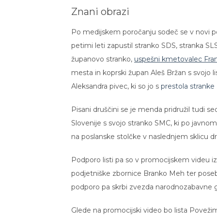
Znani obrazi
Po medijskem poročanju sodeč se v novi polit
petimi leti zapustil stranko SDS, stranka 
županovo stranko,
uspešni kmetovalec Fra
mesta in koprski župan Aleš Bržan s svojo l
Aleksandra pivec, ki so jo s
prestola stranke 
Pisani druščini se je menda pridružil tudi s
Slovenije s svojo stranko SMC, ki po javno
na poslanske stolčke v naslednjem sklicu d
Podporo listi pa so v promocijskem videu iz
podjetniške zbornice Branko Meh ter poseb
podporo pa skrbi zvezda narodnozabavne g
Glede na promocijski video bo lista Poveži