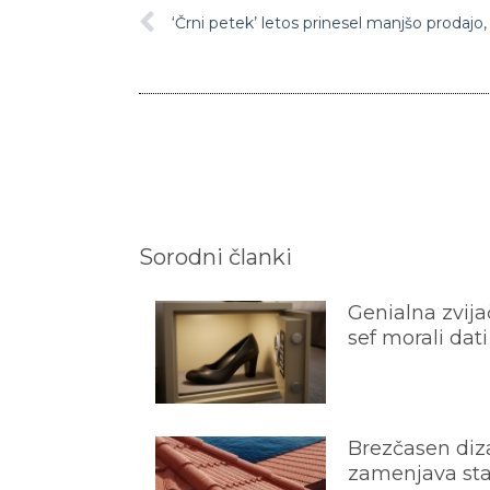
Sorodni članki
Genialna zvijač
sef morali dati
Brezčasen diza
zamenjava star