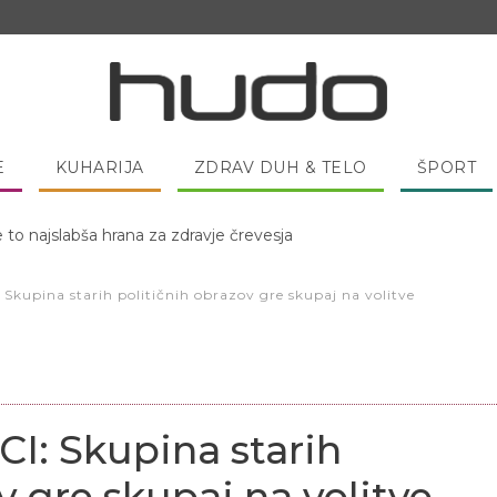
E
KUHARIJA
ZDRAV DUH & TELO
ŠPORT
 pred spanjem dobro pojesti žlico medu?
kupina starih političnih obrazov gre skupaj na volitve
: Skupina starih
v gre skupaj na volitve