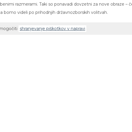
užbenimi razmerami. Taki so ponavadi dovzetni za nove obraze – č
pa bomo videli po prihodnjih državnozborskih volitvah.
omogočiti
shranjevanje piškotkov v napravi