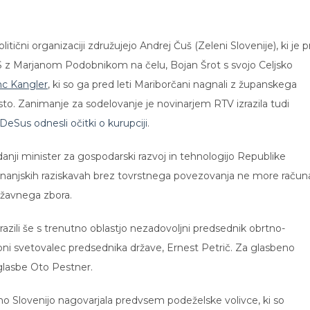
ični organizaciji združujejo Andrej Čuš (Zeleni Slovenije), ki je 
SLS z Marjanom Podobnikom na čelu, Bojan Šrot s svojo Celjsko
nc Kangler
, ki so ga pred leti Mariborčani nagnali z županskega
isto. Zanimanje za sodelovanje je novinarjem RTV izrazila tudi
DeSus odnesli očitki o kurupciji
.
edanji minister za gospodarski razvoj in tehnologijo Republike
mnanjskih raziskavah brez tovrstnega povezovanja ne more računa
ržavnega zbora.
razili še s trenutno oblastjo nezadovoljni predsednik obrtno-
ni svetovalec predsednika države, Ernest Petrič. Za glasbeno
lasbe Oto Pestner.
mo Slovenijo nagovarjala predvsem podeželske volivce, ki so