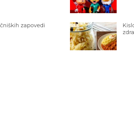
ečniških zapovedi
Kisl
zdra