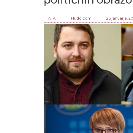
A. P.
Hudo.com
26 januarja, 20