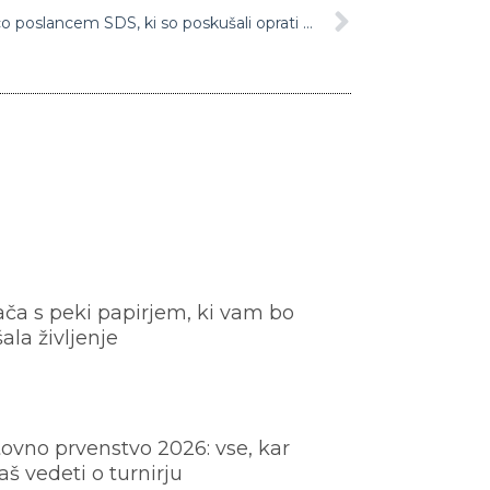
Ustavno sodišče prisolilo zaušnico poslancem SDS, ki so poskušali oprati Kanglerjevo ime s pomočjo preiskovalne komisije
ača s peki papirjem, ki vam bo
šala življenje
ovno prvenstvo 2026: vse, kar
š vedeti o turnirju