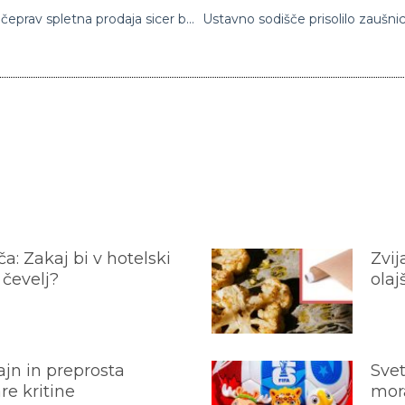
‘Črni petek’ letos prinesel manjšo prodajo, čeprav spletna prodaja sicer beleži rekorde
a: Zakaj bi v hotelski
Zvij
 čevelj?
olaj
jn in preprosta
Svet
e kritine
mora