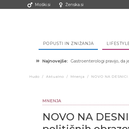
Moški.si
Ženska.si
POPUSTI IN ZNIŽANJA
LIFESTYL
Najnovejše:
Hibernacijska dieta: Zakaj je
Hudo
/
Aktualno
/
Mnenja
/
NOVO NA DESNICI: S
MNENJA
NOVO NA DESNICI
političnih obrazo