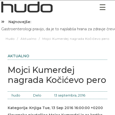
Najnovejše:
Gastroenterologi pravijo, da je to najslabša hrana za zdravje črev
Hibernacijska dieta: Zakaj je pred spanjem dobro pojesti žlico 
Hudo
/
Aktualno
/
Mojci Kumerdej nagrada Kočićevo pero
AKTUALNO
Mojci Kumerdej
nagrada Kočićevo pero
hudo
Delo
13 septembra, 2016
Kategorija: Knjiga Tue, 13 Sep 2016 16:00:00 +0200