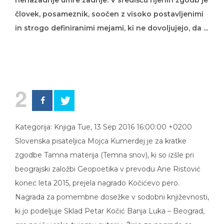
nenazadnje umre zadnje. V središču njenih zgodb je
človek, posameznik, soočen z visoko postavljenimi
in strogo definiranimi mejami, ki ne dovoljujejo, da ...
2
Kategorija: Knjiga Tue, 13 Sep 2016 16:00:00 +0200
Slovenska pisateljica Mojca Kumerdej je za kratke
zgodbe Tamna materija (Temna snov), ki so izšle pri
beograjski založbi Geopoetika v prevodu Ane Ristović
konec leta 2015, prejela nagrado Kočićevo pero.
Nagrada za pomembne dosežke v sodobni književnosti,
ki jo podeljuje Sklad Petar Kočić Banja Luka – Beograd,