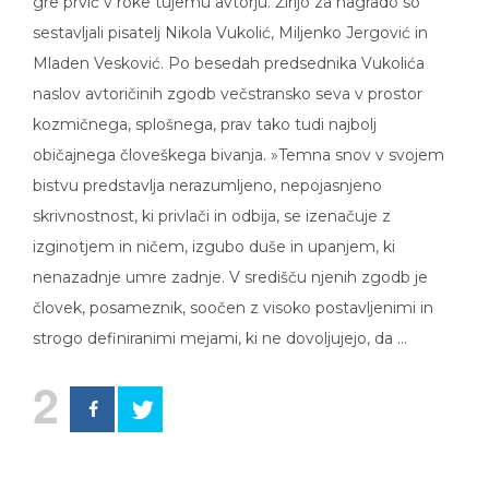
gre prvič v roke tujemu avtorju. Žirijo za nagrado so
sestavljali pisatelj Nikola Vukolić, Miljenko Jergović in
Mladen Vesković. Po besedah predsednika Vukolića
naslov avtoričinih zgodb večstransko seva v prostor
kozmičnega, splošnega, prav tako tudi najbolj
običajnega človeškega bivanja. »Temna snov v svojem
bistvu predstavlja nerazumljeno, nepojasnjeno
skrivnostnost, ki privlači in odbija, se izenačuje z
izginotjem in ničem, izgubo duše in upanjem, ki
nenazadnje umre zadnje. V središču njenih zgodb je
človek, posameznik, soočen z visoko postavljenimi in
strogo definiranimi mejami, ki ne dovoljujejo, da …
2