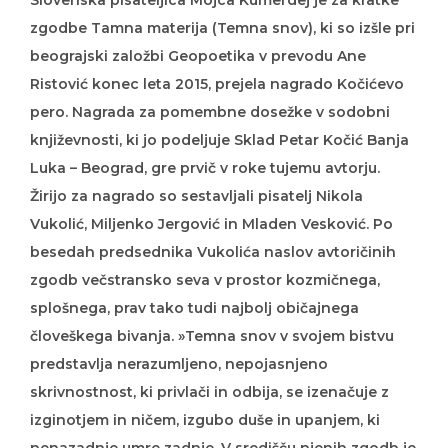
Slovenska pisateljica Mojca Kumerdej je za kratke
zgodbe Tamna materija (Temna snov), ki so izšle pri
beograjski založbi Geopoetika v prevodu Ane
Ristović konec leta 2015, prejela nagrado Kočićevo
pero. Nagrada za pomembne dosežke v sodobni
književnosti, ki jo podeljuje Sklad Petar Kočić Banja
Luka – Beograd, gre prvič v roke tujemu avtorju.
Žirijo za nagrado so sestavljali pisatelj Nikola
Vukolić, Miljenko Jergović in Mladen Vesković. Po
besedah predsednika Vukolića naslov avtoričinih
zgodb večstransko seva v prostor kozmičnega,
splošnega, prav tako tudi najbolj običajnega
človeškega bivanja. »Temna snov v svojem bistvu
predstavlja nerazumljeno, nepojasnjeno
skrivnostnost, ki privlači in odbija, se izenačuje z
izginotjem in ničem, izgubo duše in upanjem, ki