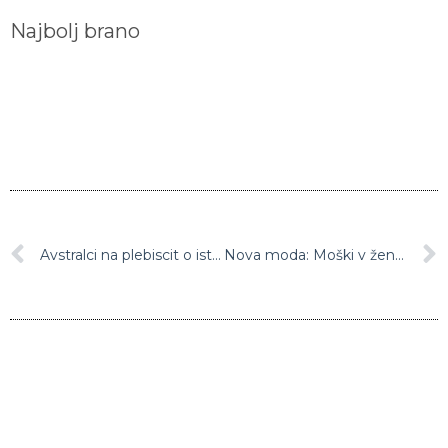
Najbolj brano
Avstralci na plebiscit o istospolnih porokah
Nova moda: Moški v ženske zapore