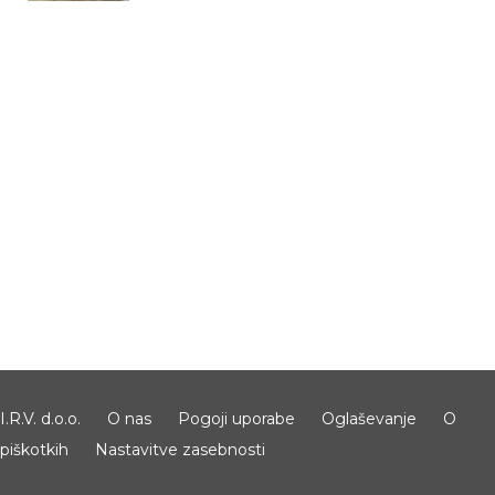
I.R.V. d.o.o.
O nas
Pogoji uporabe
Oglaševanje
O
piškotkih
Nastavitve zasebnosti