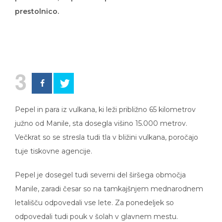
prestolnico.
3
Pepel in para iz vulkana, ki leži približno 65 kilometrov
južno od Manile, sta dosegla višino 15.000 metrov.
Večkrat so se stresla tudi tla v bližini vulkana, poročajo
tuje tiskovne agencije.
Pepel je dosegel tudi severni del širšega območja
Manile, zaradi česar so na tamkajšnjem mednarodnem
letališču odpovedali vse lete. Za ponedeljek so
odpovedali tudi pouk v šolah v glavnem mestu.