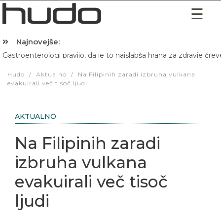
Najnovejše:
Gastroenterologi pravijo, da je to najslabša hrana za zdravje črev
Hibernacijska dieta: Zakaj je pred spanjem dobro pojesti žlico 
Hudo
/
Aktualno
/
Na Filipinih zaradi izbruha vulkana
evakuirali več tisoč ljudi
AKTUALNO
Na Filipinih zaradi
izbruha vulkana
evakuirali več tisoč
ljudi