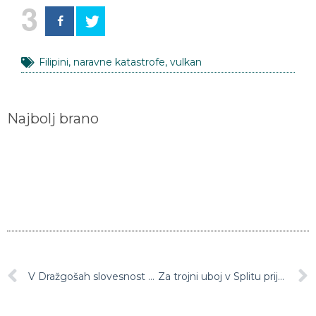
3
Filipini
,
naravne katastrofe
,
vulkan
Najbolj brano
V Dražgošah slovesnost ob 78. obletnici znamenite bitke
Za trojni uboj v Splitu prijeli 25-letnika