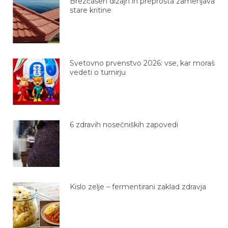
Brezčasen dizajn in preprosta zamenjava
stare kritine
Svetovno prvenstvo 2026: vse, kar moraš
vedeti o turnirju
6 zdravih nosečniških zapovedi
Kislo zelje – fermentirani zaklad zdravja