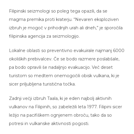
Filipinski seizmologi so poleg tega opazili, da se
magma premika proti kraterju. “Nevaren eksploziven
izbruh je mogoč v prihodnjih urah ali dneh,” je sporočila
filipinska agencija za seizmologijo.
Lokalne oblasti so preventivno evakuirale najmanj 6000
okoliških prebivalcev. Če se bodo razmere poslabšale,
pa bodo opravili še nadaljnjo evakuacijo. Več deset
turistom so medtem onemogočili obisk vulkana, ki je
sicer priljubljena turistična točka.
Zadnji večji izbruh Taala, ki je eden najbolj aktivnih
vulkanov na Filipinih, so zabeležili leta 1977. Filipini sicer
ležijo na pacifiškem ognjenem obroču, tako da so
potresi in vulkanske aktivnosti pogosti.