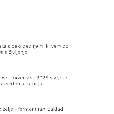
ača s peki papirjem, ki vam bo
šala življenje
ovno prvenstvo 2026: vse, kar
š vedeti o turnirju
o zelje – fermentirani zaklad