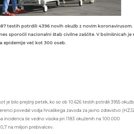
687 testih potrdili 4396 novih okužb z novim koronavirusom.
es sporočil nacionalni štab civilne zaščite. V bolnišnicah je
ha epidemije več kot 300 oseb.
ot je bilo prejšnji petek, ko so ob 10.626 testih potrdili 3955 okužb
ferenci povedal vodja hrvaškega zavoda za javno zdravstvo (HZJ
na incidenca še vedno visoka pri 1183 okuženih na 100.000
0,7 na milijon prebivalcev.