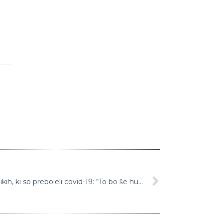
Hude posledice pri številnih bolnikih, ki so preboleli covid-19: “To bo še hudo breme za zdravstvo in vse urgentne oddelke po Sloveniji”