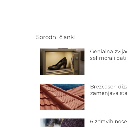
Sorodni članki
Genialna zvijač
sef morali dati
Brezčasen diza
zamenjava star
6 zdravih nos