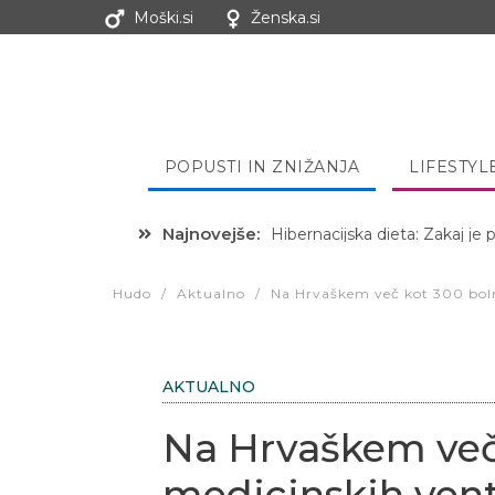
Moški.si
Ženska.si
POPUSTI IN ZNIŽANJA
LIFESTYL
Najnovejše:
Hibernacijska dieta: Zakaj je
Hudo
/
Aktualno
/
Na Hrvaškem več kot 300 boln
AKTUALNO
Na Hrvaškem več
medicinskih vent