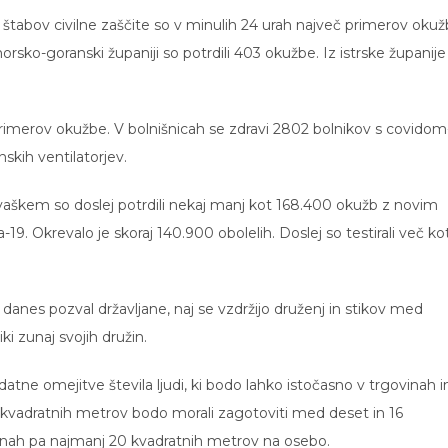
 štabov civilne zaščite so v minulih 24 urah največ primerov oku
morsko-goranski županiji so potrdili 403 okužbe. Iz istrske županije
imerov okužbe. V bolnišnicah se zdravi 2802 bolnikov s covidom
skih ventilatorjev.
rvaškem so doslej potrdili nekaj manj kot 168.400 okužb z novim
9. Okrevalo je skoraj 140.900 obolelih. Doslej so testirali več ko
 danes pozval državljane, naj se vzdržijo druženj in stikov med
ki zunaj svojih družin.
datne omejitve števila ljudi, ki bodo lahko istočasno v trgovinah i
 kvadratnih metrov bodo morali zagotoviti med deset in 16
vinah pa najmanj 20 kvadratnih metrov na osebo.