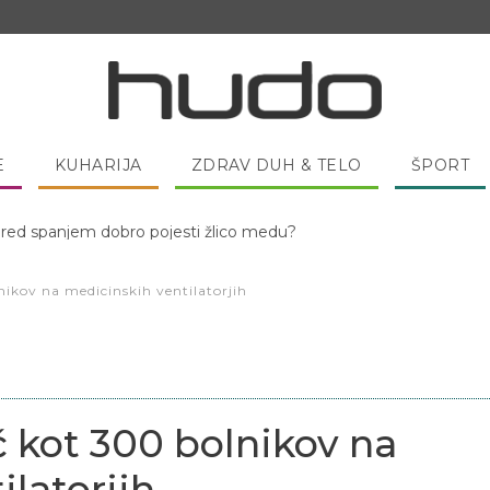
E
KUHARIJA
ZDRAV DUH & TELO
ŠPORT
 pred spanjem dobro pojesti žlico medu?
ikov na medicinskih ventilatorjih
 kot 300 bolnikov na
ilatorjih