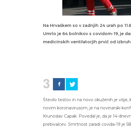
Na Hrvaškem so v zadnjih 24 urah po 11.
Umrlo je 64 bolnikov s covidom-19, je dan
medicinskih ventilatorjih prvič od izbru
3
Število testov in na novo okuženih je višje, k
novim koronavirusom, je na novinarski kon
Krunoslav Capak. Povedal je, da je 14-dnev
prebivalcev. Smrtnost zaradi covida-19 je 58