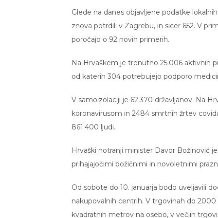
Glede na danes objavljene podatke lokalnih
znova potrdili v Zagrebu, in sicer 652. V pri
poročajo o 92 novih primerih.
Na Hrvaškem je trenutno 25.006 aktivnih pr
od katerih 304 potrebujejo podporo medicin
V samoizolaciji je 62.370 državljanov. Na H
koronavirusom in 2484 smrtnih žrtev covida-1
861.400 ljudi.
Hrvaški notranji minister Davor Božinović je
prihajajočimi božičnimi in novoletnimi prazni
Od sobote do 10. januarja bodo uveljavili do
nakupovalnih centrih. V trgovinah do 2000
kvadratnih metrov na osebo, v večjih trgo