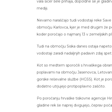
vala sicer šele prihaja, dopoldne se je glad
mediji.
Nevarno naraščajo tudi vodostaji reke Save 
območju Karlovca, kjer je med drugim že pop
koder poročajo o najmanj 13 v zemeljskih pla
Tudi na območju Siska danes ostaja napeto. 
vodostaji zaradi nadaljnjih padavin zdaj spet
Kot so medtem sporočili s hrvaškega obra
poplavami na območju Jasenovca, Letovanić
gorske reševalne službe (HGSS). Kot je por
dodatno utrjujejo protipoplavno zaščito.
Po poročanju hrvaške tiskovne agencije Hina 
gladine rek še naprej dvigujejo, čeprav po