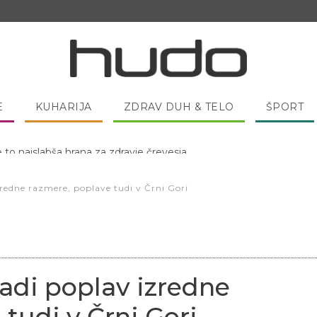
E
KUHARIJA
ZDRAV DUH & TELO
ŠPORT
 pred spanjem dobro pojesti žlico medu?
redne razmere, poplave tudi v Črni Gori
adi poplav izredne
tudi v Črni Gori