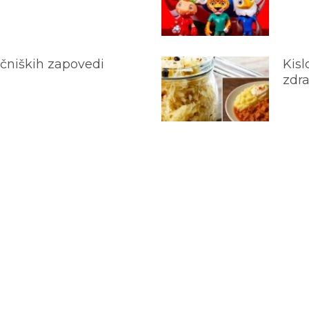
ečniških zapovedi
Kisl
zdra