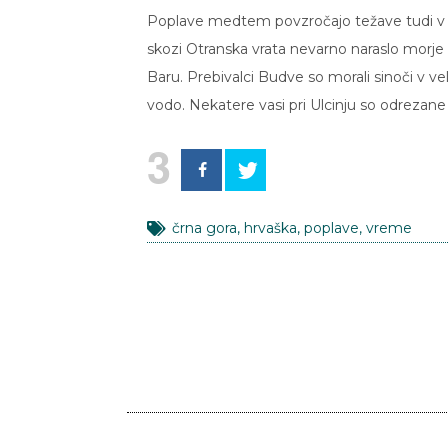
Poplave medtem povzročajo težave tudi v Čr
skozi Otranska vrata nevarno naraslo morje t
Baru. Prebivalci Budve so morali sinoči v ve
vodo. Nekatere vasi pri Ulcinju so odrezane
3
črna gora
,
hrvaška
,
poplave
,
vreme