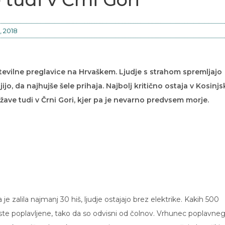
, 2018
tevilne preglavice na Hrvaškem. Ljudje s strahom spremljajo
jo, da najhujše šele prihaja. Najbolj kritično ostaja v Kosinjs
ežave tudi v Črni Gori, kjer pa je nevarno predvsem morje.
a je zalila najmanj 30 hiš, ljudje ostajajo brez elektrike. Kakih 500
este poplavljene, tako da so odvisni od čolnov. Vrhunec poplavne