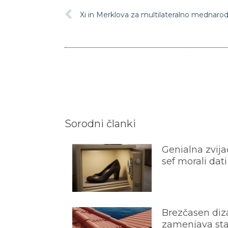
Xi in Merklova za multilateralno mednaro
Sorodni članki
Genialna zvijač
sef morali dati
Brezčasen diza
zamenjava star