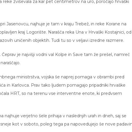
ina reke zviševala za kar pet centimetrov na uro, poročajo hrvaški
pri Jasenovcu, najhuje je tam v kraju Trebež, in reke Korane na
lavljen kraj Logorište. Narašča reka Una v Hrvaški Kostajnici, od
zovih uničenih objektih. Tudi tu so v veljavi izredne razmere.
Čeprav je najvišji vodni val Kolpe in Save tam že prešel, namreč
 naraščajo.
mbnega ministrstva, vojska še naprej pomaga v obrambi pred
a in Karlovca. Prav tako ljudem pomagajo pripadniki hrvaške
očala HRT, so na terenu vse interventne enote, ki predvsem
najhuje verjetno šele prihaja v naslednjih urah in dneh, saj se
časneje kot v soboto, poleg tega pa napovedujejo še nove padavin