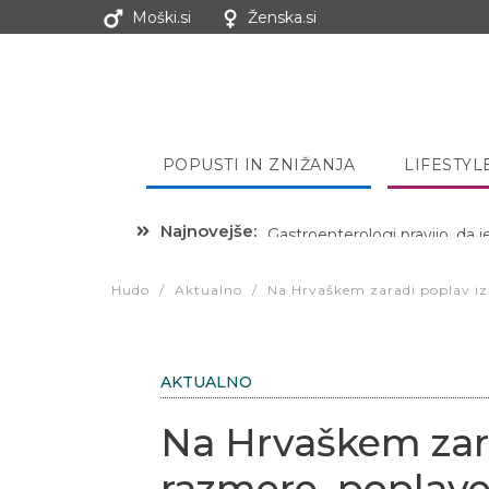
Moški.si
Ženska.si
POPUSTI IN ZNIŽANJA
LIFESTYL
Najnovejše:
Hibernacijska dieta: Zakaj je
Hudo
/
Aktualno
/
Na Hrvaškem zaradi poplav iz
AKTUALNO
Na Hrvaškem zar
razmere, poplave 