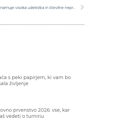
Predsedniške volitve v Rusiji zaznamuje visoka udeležba in številne nepravilnosti
ača s peki papirjem, ki vam bo
šala življenje
ovno prvenstvo 2026: vse, kar
š vedeti o turnirju