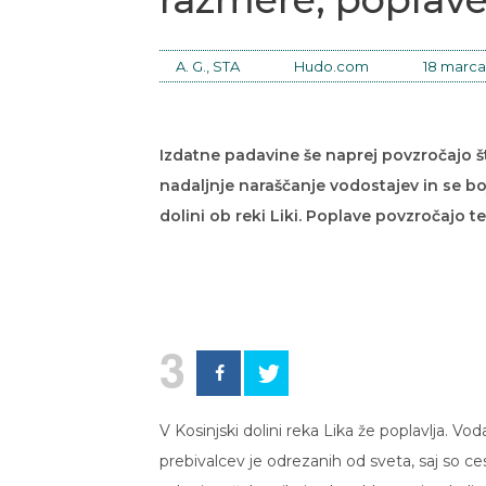
A. G., STA
Hudo.com
18 marca
Izdatne padavine še naprej povzročajo š
nadaljnje naraščanje vodostajev in se boji
dolini ob reki Liki. Poplave povzročajo t
3
V Kosinjski dolini reka Lika že poplavlja. Vod
prebivalcev je odrezanih od sveta, saj so c