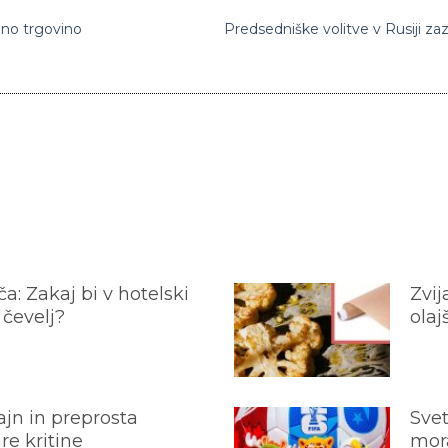
dno trgovino
a: Zakaj bi v hotelski
Zvij
 čevelj?
olaj
jn in preprosta
Svet
e kritine
mora