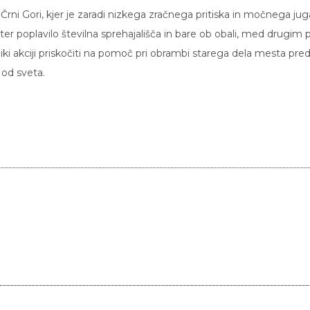
ni Gori, kjer je zaradi nizkega zračnega pritiska in močnega jug
er poplavilo številna sprehajališča in bare ob obali, med drugim p
liki akciji priskočiti na pomoč pri obrambi starega dela mesta pre
 od sveta.