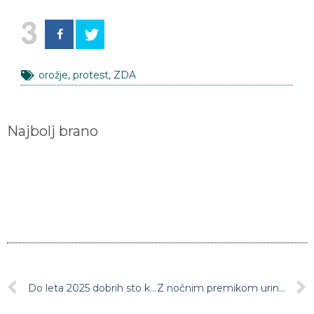
3
orožje
,
protest
,
ZDA
Najbolj brano
Do leta 2025 dobrih sto kilometrov Barjanskega kolesarskega omrežja
Z nočnim premikom urinih kazalcev smo prešli na poletni čas