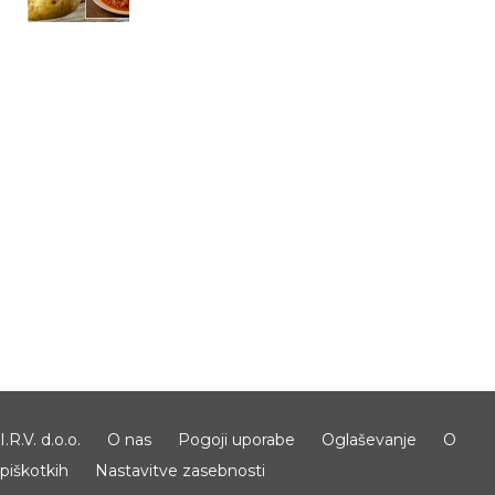
I.R.V. d.o.o.
O nas
Pogoji uporabe
Oglaševanje
O
piškotkih
Nastavitve zasebnosti