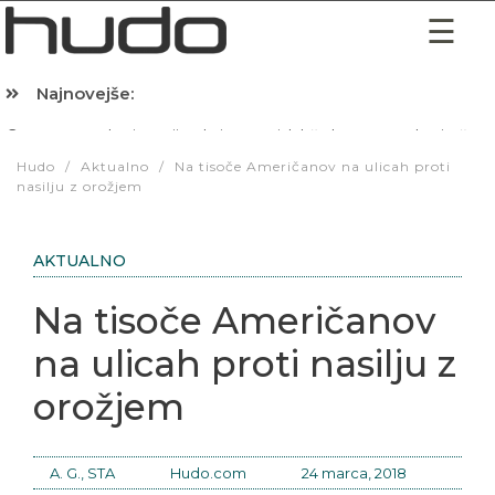
Najnovejše:
Hibernacijska dieta: Zakaj je pred spanjem dobro pojesti žlico 
Hudo
/
Aktualno
/
Na tisoče Američanov na ulicah proti
nasilju z orožjem
AKTUALNO
Na tisoče Američanov
na ulicah proti nasilju z
orožjem
A. G., STA
Hudo.com
24 marca, 2018