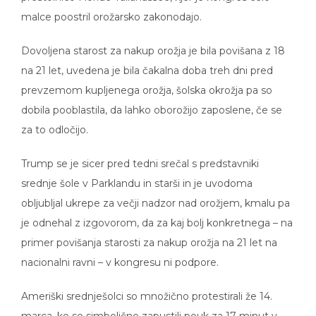
malce poostril orožarsko zakonodajo.
Dovoljena starost za nakup orožja je bila povišana z 18
na 21 let, uvedena je bila čakalna doba treh dni pred
prevzemom kupljenega orožja, šolska okrožja pa so
dobila pooblastila, da lahko oborožijo zaposlene, če se
za to odločijo.
Trump se je sicer pred tedni srečal s predstavniki
srednje šole v Parklandu in starši in je uvodoma
obljubljal ukrepe za večji nadzor nad orožjem, kmalu pa
je odnehal z izgovorom, da za kaj bolj konkretnega – na
primer povišanja starosti za nakup orožja na 21 let na
nacionalni ravni – v kongresu ni podpore.
Ameriški srednješolci so množično protestirali že 14.
marca, ko so simbolično zapustili pouk za 17 minut v