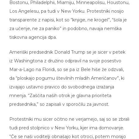
Los Angelesu, pa tudi v New Yorku. Protestniki nosijo
transparente z napisi, kot so “knjige, ne krogel”, “šola je
za učenje, ne za paniko” in podobno, navaja nemška
tiskovna agencija dpa.
Ameriški predsednik Donald Trump se je sicer v petek
iz Washingtona z družino odpravil na svoje posestvo
Mar-a-Lago na Floridi, so se pa iz Bele hiše že odzvali,
da “ploskajo pogumu številnih mladih Američanov”, ki
izvajajo ustavno pravico do svobodnega izražanja
mnenja. “Zaščita naših otrok je glavna prioriteta
predsednika,” so zapisali v sporočilu za javnost.
Protestniki mu sicer očitno ne verjamejo, saj so se zbrali
tudi pred stolpnico v New Yorku, kjer ima domovanje.
“Če se naši voditelji obnašajo kot otroci, potem morajo