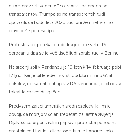
otroci prevzeti vodenje,” so zapisali na enega od
transparentov. Trumpa so na transparentih tudi
opozorili, da bodo leta 2020 tudi oni že imeli volilno
pravico, še poroča dpa.
Protesti sicer potekajo tudi drugod po svetu. Po
poročanju dpa se je več tisoč ljudi zbralo tudi v Berlinu.
Na srednji šoli v Parklandu je 19-letnik 14. februarja pobil
17 ljudi, kar je bil le eden v vrsti podobnih množičnih
pokolov, do katerih prihaja v ZDA, vendar pa je bil odziv
tokrat le malce drugačen.
Predvsem zaradi ameriških srednješolcev, ki jim je
dovolj, da morajo v šolah trepetati za lastna življenja.
Dijaki so se organizirali in pripravili protestni pohod na
prestolnico Floride Tallahassee, kjer je kongres celo