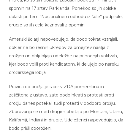
spomin na 17 žrtev Parklanda. Ponekod so jih šolske
oblasti pri tem “Nacionalnem odhodu iz šole” podpirale,
drugje so jih celo kaznovali z opomini.
Ameriški šolarji napovedujejo, da bodo tokrat vztrajali,
dokler ne bo resnih ukrepov za omejitev nasilja z
orožjem in obljubljajo udeležbe na prihodnjih volitvah,
kjer bodo volili proti kandidatom, ki delujejo po nareku
orožarskega lobija.
Pravica do orožja je sicer v ZDA pomembna in
zaščitena z ustavo, zato bodo hkrati s protesti proti
orožju danes potekali tudi protesti v podporo orožju.
Zborovanja se med drugim obetajo po Montani, Utahu,
Kaliforniji, Indiani in drugje. Udeleženci napovedujejo, da
bodo prišli oboroženi.