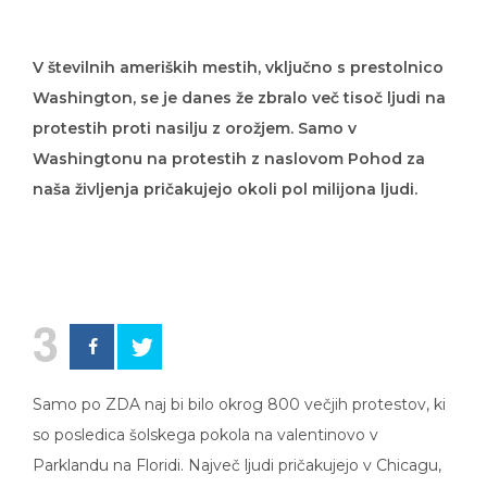
V številnih ameriških mestih, vključno s prestolnico
Washington, se je danes že zbralo več tisoč ljudi na
protestih proti nasilju z orožjem. Samo v
Washingtonu na protestih z naslovom Pohod za
naša življenja pričakujejo okoli pol milijona ljudi.
3
Samo po ZDA naj bi bilo okrog 800 večjih protestov, ki
so posledica šolskega pokola na valentinovo v
Parklandu na Floridi. Največ ljudi pričakujejo v Chicagu,
Bostonu, Philadelphii, Miamiju, Minneapolisu, Houstonu,