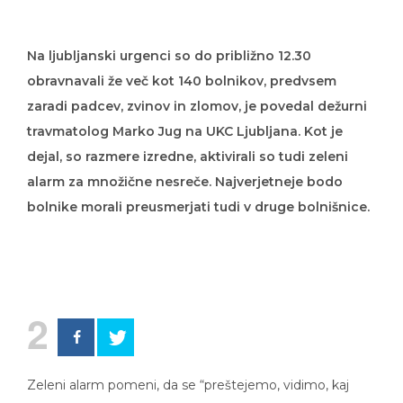
Na ljubljanski urgenci so do približno 12.30
obravnavali že več kot 140 bolnikov, predvsem
zaradi padcev, zvinov in zlomov, je povedal dežurni
travmatolog Marko Jug na UKC Ljubljana. Kot je
dejal, so razmere izredne, aktivirali so tudi zeleni
alarm za množične nesreče. Najverjetneje bodo
bolnike morali preusmerjati tudi v druge bolnišnice.
2
Zeleni alarm pomeni, da se “preštejemo, vidimo, kaj