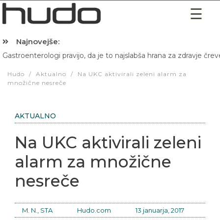
Najnovejše:
Gastroenterologi pravijo, da je to najslabša hrana za zdravje črev
Hibernacijska dieta: Zakaj je pred spanjem dobro pojesti žlico 
Hudo
/
Aktualno
/
Na UKC aktivirali zeleni alarm za
množične nesreče
AKTUALNO
Na UKC aktivirali zeleni
alarm za množične
nesreče
M. N., STA
Hudo.com
13 januarja, 2017