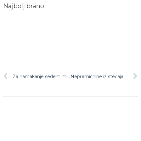
Najbolj brano
Za namakanje sedem milijonov evrov
Nepremičnine iz stečaja Preventa Globala v Mariboru kupil Staninvest