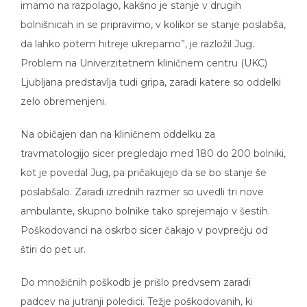
imamo na razpolago, kakšno je stanje v drugih
bolnišnicah in se pripravimo, v kolikor se stanje poslabša,
da lahko potem hitreje ukrepamo”, je razložil Jug.
Problem na Univerzitetnem kliničnem centru (UKC)
Ljubljana predstavlja tudi gripa, zaradi katere so oddelki
zelo obremenjeni.
Na običajen dan na kliničnem oddelku za
travmatologijo sicer pregledajo med 180 do 200 bolniki,
kot je povedal Jug, pa pričakujejo da se bo stanje še
poslabšalo. Zaradi izrednih razmer so uvedli tri nove
ambulante, skupno bolnike tako sprejemajo v šestih.
Poškodovanci na oskrbo sicer čakajo v povprečju od
štiri do pet ur.
Do množičnih poškodb je prišlo predvsem zaradi
padcev na jutranji poledici. Težje poškodovanih, ki