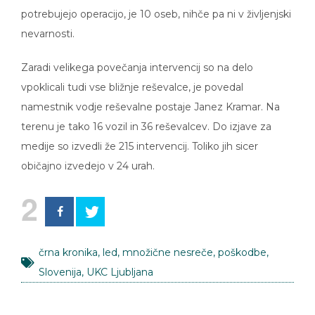
potrebujejo operacijo, je 10 oseb, nihče pa ni v življenjski
nevarnosti.
Zaradi velikega povečanja intervencij so na delo
vpoklicali tudi vse bližnje reševalce, je povedal
namestnik vodje reševalne postaje Janez Kramar. Na
terenu je tako 16 vozil in 36 reševalcev. Do izjave za
medije so izvedli že 215 intervencij. Toliko jih sicer
običajno izvedejo v 24 urah.
2
črna kronika
,
led
,
množične nesreče
,
poškodbe
,
Slovenija
,
UKC Ljubljana