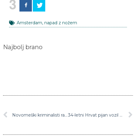
3
Amsterdam
,
napad z nožem
Najbolj brano
Novomeški kriminalisti razkrinkali zakonca, organizatorja prostitucije
34-letni Hrvat pijan vozil brez ene pnevmatike