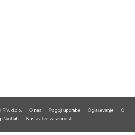
I.R.V. d.o.o.
O nas
Pogoji uporabe
Oglaševanje
O
piškotkih
Nastavitve zasebnosti