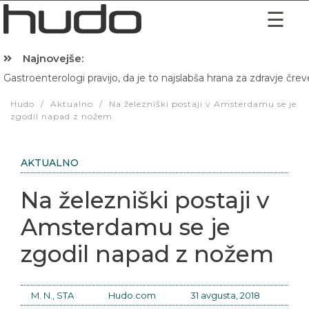
Najnovejše:
Gastroenterologi pravijo, da je to najslabša hrana za zdravje črev
Hibernacijska dieta: Zakaj je pred spanjem dobro pojesti žlico 
Hudo
/
Aktualno
/
Na železniški postaji v Amsterdamu se je
zgodil napad z nožem
AKTUALNO
Na železniški postaji v
Amsterdamu se je
zgodil napad z nožem
M. N., STA
Hudo.com
31 avgusta, 2018