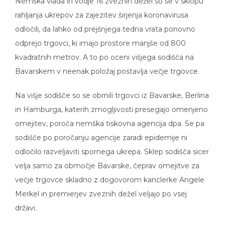
Nemška vlada in vodje 16 zveznih dežel so se v sklopu
rahljanja ukrepov za zajezitev širjenja koronavirusa
odločili, da lahko od prejšnjega tedna vrata ponovno
odprejo trgovci, ki imajo prostore manjše od 800
kvadratnih metrov. A to po oceni višjega sodišča na
Bavarskem v neenak položaj postavlja večje trgovce.
Na višje sodišče so se obrnili trgovci iz Bavarske, Berlina
in Hamburga, katerih zmogljivosti presegajo omenjeno
omejitev, poroča nemška tiskovna agencija dpa. Se pa
sodišče po poročanju agencije zaradi epidemije ni
odločilo razveljaviti spornega ukrepa. Sklep sodišča sicer
velja samo za območje Bavarske, čeprav omejitve za
večje trgovce skladno z dogovorom kanclerke Angele
Merkel in premierjev zveznih dežel veljajo po vsej
državi.