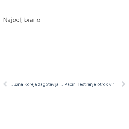
Najbolj brano
Južna Koreja zagotavlja, da je Kim Jong-un “živ in zdrav”
Kacin: Testiranje otrok v raziskavi o razširjenosti covida-19 se bo začelo v torek