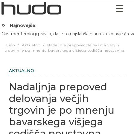
Najnovejše:
Gastroenterologi pravijo, da je to najslabša hrana za zdravje črev
Hibernacijska dieta: Zakaj je pred spanjem dobro pojesti žlico 
Hudo
/
Aktualno
/
Nadaljnja prepoved delovanja večjih
trgovin je po mnenju bavarskega višjega sodišča neustavna.
AKTUALNO
Nadaljnja prepoved
delovanja večjih
trgovin je po mnenju
bavarskega višjega
sodišča neustavna.