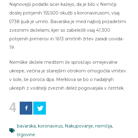
Najnovejši podatki sicer kažejo, da je bilo v Nemčiji
doslej potrjenih 155.500 okužb s koronavirusom, vsaj
5738 ljudi je umrlo. Bavarska je med najbolj prizadetimi
zveznimi deželami, kjer so zabeležili vsaj 41.300
potrjenih primerov in 1613 smrtnih žrtev zaradi covida-
19.
Nemške dežele medtem že sproščajo omejevalne
ukrepe, večina je starejšim otrokom omogočila vrnitev
v šole, še poroča dpa. Merklova se bo o nadaljnjih
ukrepih z voditelji zveznih delež pogovarjala v četrtek.
4
bavarska
,
koronavirus
,
Nakupovanje
,
nemčija
,
trgovine