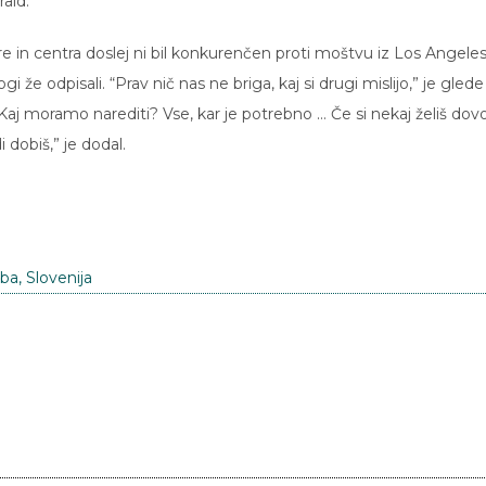
ald.
e in centra doslej ni bil konkurenčen proti moštvu iz Los Angeles
gi že odpisali. “Prav nič nas ne briga, kaj si drugi mislijo,” je glede
Kaj moramo narediti? Vse, kar je potrebno … Če si nekaj želiš dovol
i dobiš,” je dodal.
ba
,
Slovenija