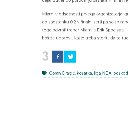
dejal Butler po poročanju časnika Miami Her
Miami v odsotnosti prvega organizatorja igr
ob zaostanku 0:2 v finalni seriji pa so jih mno
tega odvrnil trener Miamija Erik Spoelstra. “
boš že ugotovil, kaj je treba storiti, da to tud
3
Goran Dragić
,
košarka
,
liga NBA
,
poškod