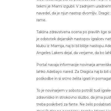
tekmi je Miami izgubil. V zadnjem uradnem
navedel, da je njun nastop dvomljiv. Dragić
rame.
Takšna zdravstvena ocena po pravilih lige s
je odstotek dejanskih nastopov igralcev nat
klubu iz Miamija, naj bi bil bližje nastopu 
Angeles Lakers dejal, da verjame, da bo lahk
Portal navaja informacije novinarja amerišk
lahko Adebayo nared. Za Dragića naj bi bili o
poškodbe in si srčno želita igrati in pomag
To je novinarjem v soboto potrdil tudi igrale
zdravniško in strokovno službo, da jima pust
treba poskrbeti za fante. Ne želiš poslabšati