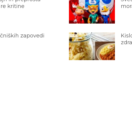
e kritine
mora
ečniških zapovedi
Kisl
zdra