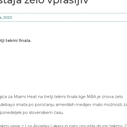
a, 2020
i tekmi finala.
ća za Miami Heat na tretji tekmi finala lige NBA je znova zelo
m Adebayo imata po poročanju ameriških medijev malo možnosti z
a ponedeljek po slovenskem času.
tekmi serije z Los Angeles Lakers in nato izpustila drugo tekmo.