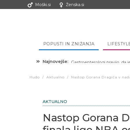
Moški.si
Ženska.si
POPUSTI IN ZNIŽANJA
LIFESTYL
Najnovejše:
Hibernacijska dieta: Zakaj je
Hudo
/
Aktualno
/
Nastop Gorana Dragića v nadal
AKTUALNO
Nastop Gorana Dr
finala lige NBA os