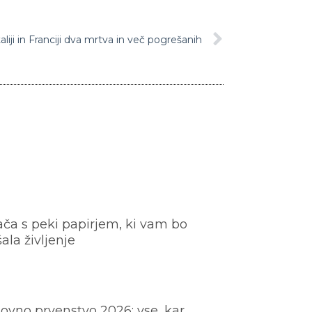
aliji in Franciji dva mrtva in več pogrešanih
ača s peki papirjem, ki vam bo
šala življenje
ovno prvenstvo 2026: vse, kar