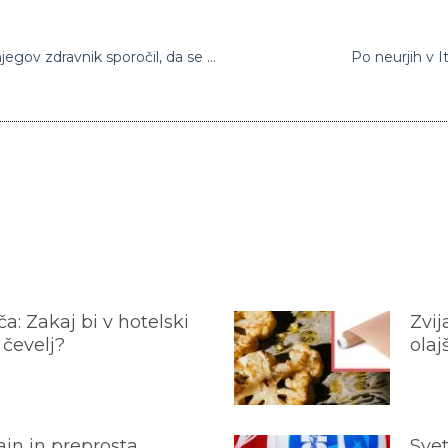
Trump pravi, da se začenja počutiti bolje, njegov zdravnik sporočil, da se predsednik še ni rešil najhujšega
Po neurjih v It
a: Zakaj bi v hotelski
Zvij
 čevelj?
olaj
jn in preprosta
Svet