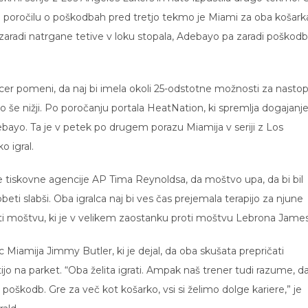
 poročilu o poškodbah pred tretjo tekmo je Miami za oba košarka
 zaradi natrgane tetive v loku stopala, Adebayo pa zaradi poškod
icer pomeni, da naj bi imela okoli 25-odstotne možnosti za nastop
o še nižji. Po poročanju portala HeatNation, ki spremlja dogajanje
Adebayo. Ta je v petek po drugem porazu Miamija v seriji z Los
o igral.
e tiskovne agencije AP Tima Reynoldsa, da moštvo upa, da bi bil
beti slabši. Oba igralca naj bi ves čas prejemala terapijo za njune
ati moštvu, ki je v velikem zaostanku proti moštvu Lebrona James
c Miamija Jimmy Butler, ki je dejal, da oba skušata prepričati
ijo na parket. “Oba želita igrati. Ampak naš trener tudi razume, da
 poškodb. Gre za več kot košarko, vsi si želimo dolge kariere,” je