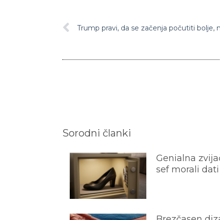
Sorodni članki
Genialna zvijač
sef morali dati
Brezčasen diza