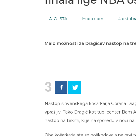
A. G., STA
Hudo.com
4 oktobr
Malo možnosti za Dragićev nastop na tretj
3
Nastop slovenskega košarkarja Gorana Dragi
vprašljiv. Tako Dragić kot tudi center Ba
nastop na tekmi, ki je na sporedu v noči n
Oba košarkarja sta se poškodovala na prvi 