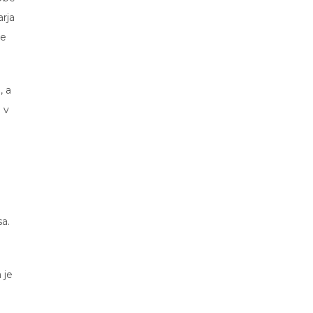
rja
be
, a
 v
a.
 je