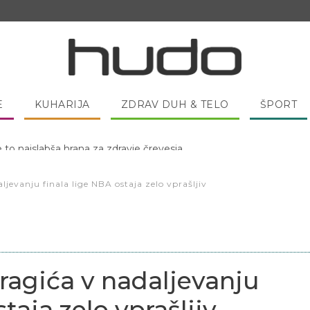
E
KUHARIJA
ZDRAV DUH & TELO
ŠPORT
 pred spanjem dobro pojesti žlico medu?
jevanju finala lige NBA ostaja zelo vprašljiv
agića v nadaljevanju
taja zelo vprašljiv