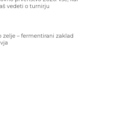
š vedeti o turnirju
o zelje – fermentirani zaklad
vja