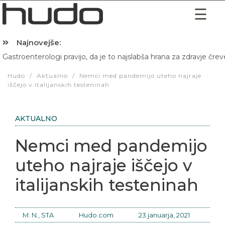
Najnovejše:
Gastroenterologi pravijo, da je to najslabša hrana za zdravje črev
Hibernacijska dieta: Zakaj je pred spanjem dobro pojesti žlico 
Hudo
/
Aktualno
/
Nemci med pandemijo uteho najraje
iščejo v italijanskih testeninah
AKTUALNO
Nemci med pandemijo
uteho najraje iščejo v
italijanskih testeninah
M. N., STA
Hudo.com
23 januarja, 2021