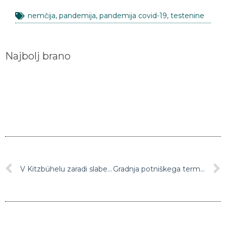
nemčija
,
pandemija
,
pandemija covid-19
,
testenine
Najbolj brano
V Kitzbühelu zaradi slabega vremena danes ne bo smuka
Gradnja potniškega terminala na brniškem letališču se bliža koncu