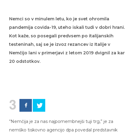
Nemci so v minulem letu, ko je svet ohromila
pandemija covida-19, uteho iskali tudi v dobri hrani.
Kot kaže, so posegali predvsem po italijanskih
testeninah, saj se je izvoz rezancev iz Italije v
Nemčijo lani v primerjavi z letom 2019 dvignil za kar
20 odstotkov.
3
“Nemčija je za nas najpomembnejši tuji trg,” je za
nemško tiskovno agencijo dpa povedal predstavnik