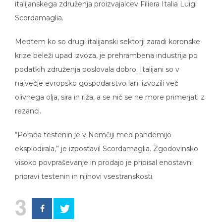
italijanskega združenja proizvajalcev Filiera Italia Luigi
Scordamaglia.
Medtem ko so drugi italijanski sektorji zaradi koronske
krize beleži upad izvoza, je prehrambena industrija po
podatkih združenja poslovala dobro. Italijani so v
največje evropsko gospodarstvo lani izvozili več
olivnega olja, sira in riža, a se nič se ne more primerjati z
rezanci.
“Poraba testenin je v Nemčiji med pandemijo
eksplodirala,” je izpostavil Scordamaglia. Zgodovinsko
visoko povpraševanje in prodajo je pripisal enostavni
pripravi testenin in njihovi vsestranskosti.
3