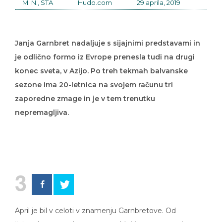
M. N., STA
Hudo.com
29 aprila, 2019
Janja Garnbret nadaljuje s sijajnimi predstavami in
je odlično formo iz Evrope prenesla tudi na drugi
konec sveta, v Azijo. Po treh tekmah balvanske
sezone ima 20-letnica na svojem računu tri
zaporedne zmage in je v tem trenutku
nepremagljiva.
3
April je bil v celoti v znamenju Garnbretove. Od