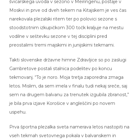
švicarskega uvoda v sezono v Meiringenu, postaje v
Moskvi in prve od dveh tekem na Kitajskem je ves čas
narekovala plezalski ritem ter po polovici sezone s
stoodstotnim izkupičkom 300 točk kraljuje na mestu
vodilne v seštevku sezone v tej disciplini pred
preostalimi tremi majskimi in junijskimi tekmami.
Takti slovenske državne himne Zdravljice so po zaslugi
Garnbretove postali stalnica podelitev po koncu
tekmovanj. “To je noro. Moja tretja zaporedna zmaga
letos. Mislim, da sem imela v finalu tudi nekaj sreče, saj
sem na drugem balvanu za trenutek izgubila zbranost,”
je bila prva izjave Korošice v angleščini po novem
uspehu.
Prva športna plezalka sveta namerava letos nastopiti na
vseh tekmah svetovnega pokala v balvanskem in