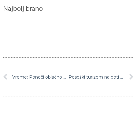
Najbolj brano
Vreme: Ponoči oblačno z občasnimi padavinami
Posoški turizem na poti k milijonu nočitev letno