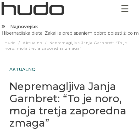
Najnovejše:
Hibernacijska dieta: Zakaj je pred spanjem dobro pojesti žlico 
Hudo
/
Aktualno
/
Nepremagljiva Janja Garnbret: “To je
noro, moja tretja zaporedna zmaga”
AKTUALNO
Nepremagljiva Janja
Garnbret: “To je noro,
moja tretja zaporedna
zmaga”