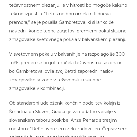
težavnostnem plezanju, le v hitrosti bo mogoče kakšno
tekmo izpustila. “Letos ne bom imela niti dneva
premora,” se je pošalila Garnbretova, ki si lahko že
naslednji konec tedna zagotovi premierni pokal skupne
zmagovalke svetovnega pokala v balvanskem plezanju.
V svetovnem pokalu v balvanih je na razpolago še 300
točk, preden se bo julija začela težavnostna sezona in
bo Garnbretova lovila svoj četrti zaporedni naslov
zmagovalke sezone v težavnosti in skupne
zmagovalke v kombinaciji.
Ob standardni udeleženki končnih podelitev kolajn iz
Šmartna pri Slovenj Gradcu je za dodatno veselje v
slovenskem taboru poskrbel Anže Peharc s tretjim
mestom: “Definitivno sem zelo zadovoljen. Čeprav sem