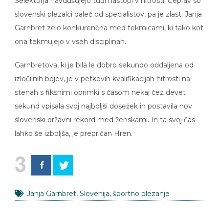
Selektorja navdušujejo tudi nastopi v hitrosti. Čeprav so
slovenski plezalci daleč od specialistov, pa je zlasti Janja
Garnbret zelo konkurenčna med tekmicami, ki tako kot
ona tekmujejo v vseh disciplinah.
Garnbretova, ki je bila le dobro sekundo oddaljena od
izločilnih bojev, je v petkovih kvalifikacijah hitrosti na
stenah s fiksnimi oprimki s časom nekaj čez devet
sekund vpisala svoj najboljši dosežek in postavila nov
slovenski državni rekord med ženskami. In ta svoj čas
lahko še izboljša, je prepričan Hren.
3
Janja Garnbret
,
Slovenija
,
športno plezanje