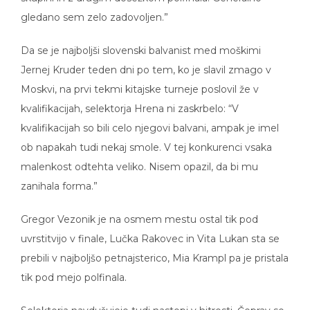
gledano sem zelo zadovoljen.”
Da se je najboljši slovenski balvanist med moškimi
Jernej Kruder teden dni po tem, ko je slavil zmago v
Moskvi, na prvi tekmi kitajske turneje poslovil že v
kvalifikacijah, selektorja Hrena ni zaskrbelo: “V
kvalifikacijah so bili celo njegovi balvani, ampak je imel
ob napakah tudi nekaj smole. V tej konkurenci vsaka
malenkost odtehta veliko. Nisem opazil, da bi mu
zanihala forma.”
Gregor Vezonik je na osmem mestu ostal tik pod
uvrstitvijo v finale, Lučka Rakovec in Vita Lukan sta se
prebili v najboljšo petnajsterico, Mia Krampl pa je pristala
tik pod mejo polfinala.