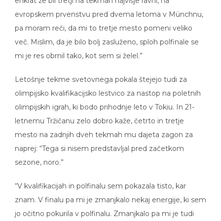
enkrat že bil tretji na tekmah najvišje ravni, na
evropskem prvenstvu pred dvema letoma v Münchnu,
pa moram reči, da mi to tretje mesto pomeni veliko
več. Mislim, da je bilo bolj zasluženo, sploh polfinale se
mi je res obrnil tako, kot sem si želel.”
Letošnje tekme svetovnega pokala štejejo tudi za
olimpijsko kvalifikacijsko lestvico za nastop na poletnih
olimpijskih igrah, ki bodo prihodnje leto v Tokiu. In 21-
letnemu Tržičanu zelo dobro kaže, četrto in tretje
mesto na zadnjih dveh tekmah mu dajeta zagon za
naprej: “Tega si nisem predstavljal pred začetkom
sezone, noro.”
“V kvalifikacijah in polfinalu sem pokazala tisto, kar
znam. V finalu pa mi je zmanjkalo nekaj energije, ki sem
jo očitno pokurila v polfinalu. Zmanjkalo pa mi je tudi