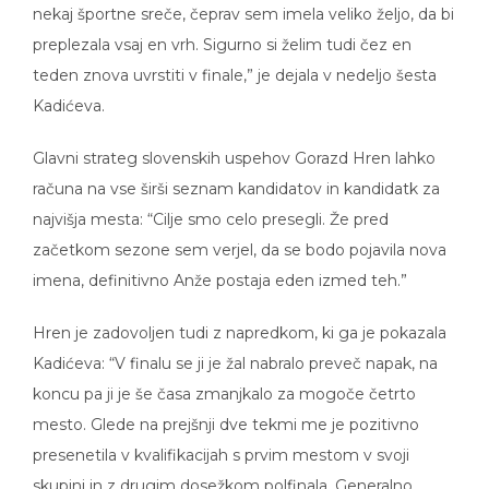
nekaj športne sreče, čeprav sem imela veliko željo, da bi
preplezala vsaj en vrh. Sigurno si želim tudi čez en
teden znova uvrstiti v finale,” je dejala v nedeljo šesta
Kadićeva.
Glavni strateg slovenskih uspehov Gorazd Hren lahko
računa na vse širši seznam kandidatov in kandidatk za
najvišja mesta: “Cilje smo celo presegli. Že pred
začetkom sezone sem verjel, da se bodo pojavila nova
imena, definitivno Anže postaja eden izmed teh.”
Hren je zadovoljen tudi z napredkom, ki ga je pokazala
Kadićeva: “V finalu se ji je žal nabralo preveč napak, na
koncu pa ji je še časa zmanjkalo za mogoče četrto
mesto. Glede na prejšnji dve tekmi me je pozitivno
presenetila v kvalifikacijah s prvim mestom v svoji
skupini in z drugim dosežkom polfinala. Generalno