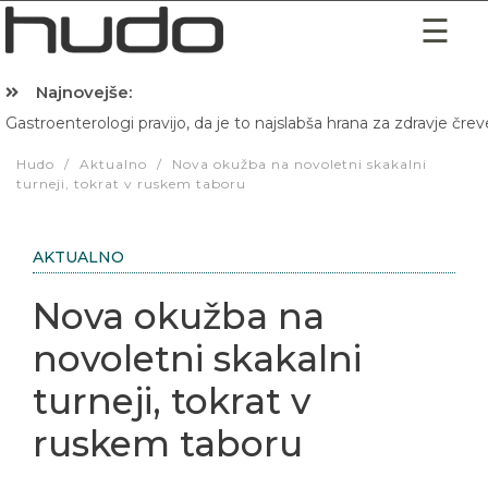
Najnovejše:
Gastroenterologi pravijo, da je to najslabša hrana za zdravje črev
Hibernacijska dieta: Zakaj je pred spanjem dobro pojesti žlico 
Hudo
/
Aktualno
/
Nova okužba na novoletni skakalni
turneji, tokrat v ruskem taboru
AKTUALNO
Nova okužba na
novoletni skakalni
turneji, tokrat v
ruskem taboru