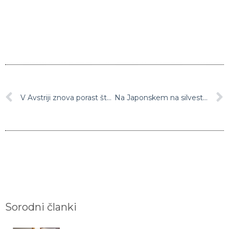
V Avstriji znova porast števila novih okužb z novim koronavirusom
Na Japonskem na silvestrovo največ novih okužb z novim koronavirusom
Sorodni članki