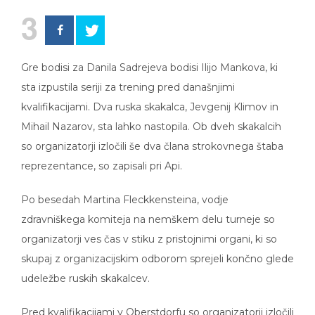
3
Gre bodisi za Danila Sadrejeva bodisi Ilijo Mankova, ki
sta izpustila seriji za trening pred današnjimi
kvalifikacijami. Dva ruska skakalca, Jevgenij Klimov in
Mihail Nazarov, sta lahko nastopila. Ob dveh skakalcih
so organizatorji izločili še dva člana strokovnega štaba
reprezentance, so zapisali pri Api.
Po besedah Martina Fleckkensteina, vodje
zdravniškega komiteja na nemškem delu turneje so
organizatorji ves čas v stiku z pristojnimi organi, ki so
skupaj z organizacijskim odborom sprejeli končno glede
udeležbe ruskih skakalcev.
Pred kvalifikacijami v Oberstdorfu so organizatorji izločili