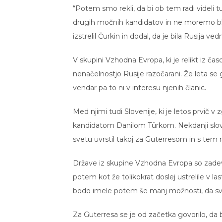
“Potem smo rekli, da bi ob tem radi videli t
drugih močnih kandidatov in ne moremo blo
izstrelil Čurkin in dodal, da je bila Rusija ve
V skupini Vzhodna Evropa, ki je relikt iz 
nenačelnostjo Rusije razočarani. Že leta se 
vendar pa to ni v interesu njenih članic.
Med njimi tudi Slovenije, ki je letos prvič 
kandidatom Danilom Türkom. Nekdanji slov
svetu uvrstil takoj za Guterresom in s tem r
Države iz skupine Vzhodna Evropa so zadev
potem kot že tolikokrat doslej ustrelile v la
bodo imele potem še manj možnosti, da svo
Za Guterresa se je od začetka govorilo, da 