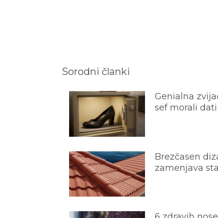
Sorodni članki
Genialna zvijač
sef morali dati
Brezčasen diza
zamenjava star
6 zdravih nos