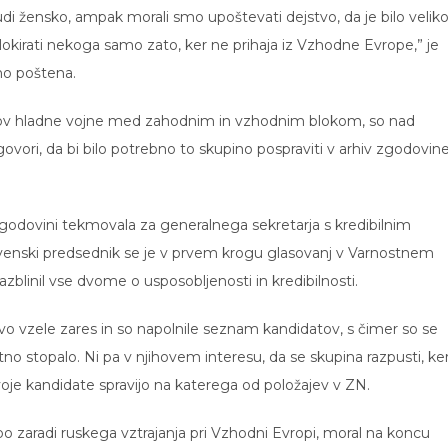
udi žensko, ampak morali smo upoštevati dejstvo, da je bilo velik
kirati nekoga samo zato, ker ne prihaja iz Vzhodne Evrope,” je
dno poštena.
časov hladne vojne med zahodnim in vzhodnim blokom, so nad
govori, da bi bilo potrebno to skupino pospraviti v arhiv zgodovine
v zgodovini tekmovala za generalnega sekretarja s kredibilnim
enski predsednik se je v prvem krogu glasovanj v Varnostnem
azblinil vse dvome o usposobljenosti in kredibilnosti.
o vzele zares in so napolnile seznam kandidatov, s čimer so se
stno stopalo. Ni pa v njihovem interesu, da se skupina razpusti, ke
je kandidate spravijo na katerega od položajev v ZN.
bo zaradi ruskega vztrajanja pri Vzhodni Evropi, moral na koncu