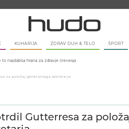
E
KUHARIJA
ZDRAV DUH & TELO
ŠPORT
 pred spanjem dobro pojesti žlico medu?
esa za položaj generalnega sekretarja
trdil Gutterresa za položa
etarja