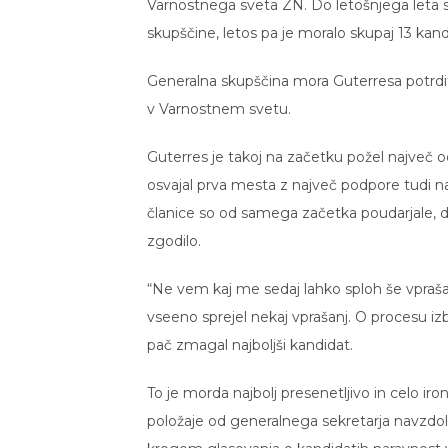
Varnostnega sveta ZN. Do letošnjega leta 
skupščine, letos pa je moralo skupaj 13 kand
Generalna skupščina mora Guterresa potrditi
v Varnostnem svetu.
Guterres je takoj na začetku požel največ 
osvajal prva mesta z največ podpore tudi 
članice so od samega začetka poudarjale, da 
zgodilo.
“Ne vem kaj me sedaj lahko sploh še vprašat
vseeno sprejel nekaj vprašanj. O procesu izbi
pač zmagal najboljši kandidat.
To je morda najbolj presenetljivo in celo ir
položaje od generalnega sekretarja navzdo