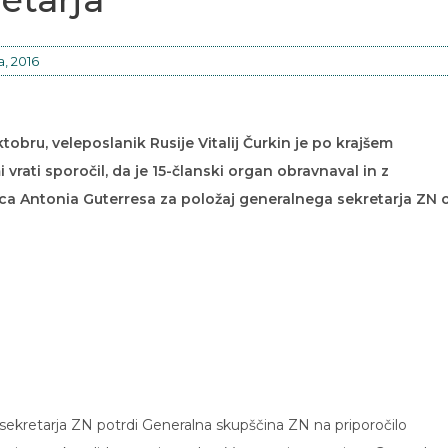
a, 2016
bru, veleposlanik Rusije Vitalij Čurkin je po krajšem
rati sporočil, da je 15-članski organ obravnaval in z
ca Antonia Guterresa za položaj generalnega sekretarja ZN 
 sekretarja ZN potrdi Generalna skupščina ZN na priporočilo