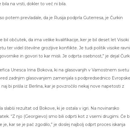
ila na vrsti, dokler to več ni bila.
so potem prevladale, da je Rusija podprla Guterresa, je Čurkin
il občutek, da ima velike kvalifikacije, ker je bil deset let Visoki
ter videl številne grozljive konflikte. Je tudi politik visoke ravni
govornike in govori to kar misli. Je odprta osebnost,” je dejal Čurk
r šefica Unesca Irina Bokova, ki na glasovanjih v Varnostnem svetu 
 je pred zadnjim glasovanjem zamenjala s podpredsednico Evropsk
aj bi prišla iz Berlina, kar je povzročilo nekaj nove napetosti z
slabši rezultat od Bokove, ki je ostala v igri. Na novinarsko
ratek. “Z njo (Georgievo) smo bili odprti kot z vsemi drugimi. Če 
e, kar se je pač zgodilo,” je doslej najbolj odprt proces iskanja