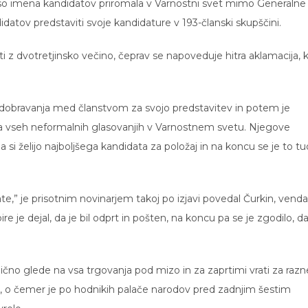
so imena kandidatov priromala v Varnostni svet mimo Generalne
idatov predstaviti svoje kandidature v 193-članski skupščini.
 z dvotretjinsko večino, čeprav se napoveduje hitra aklamacija, 
odobravanja med članstvom za svojo predstavitev in potem je
na vseh neformalnih glasovanjih v Varnostnem svetu. Njegove
si želijo najboljšega kandidata za položaj in na koncu se je to tu
e,” je prisotnim novinarjem takoj po izjavi povedal Čurkin, venda
re je dejal, da je bil odprt in pošten, na koncu pa se je zgodilo, da
onično glede na vsa trgovanja pod mizo in za zaprtimi vrati za razn
l, o čemer je po hodnikih palače narodov pred zadnjim šestim