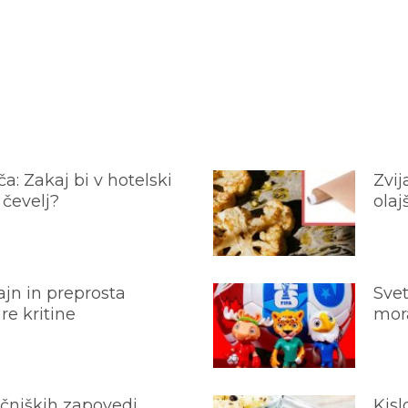
a: Zakaj bi v hotelski
Zvij
 čevelj?
olaj
jn in preprosta
Svet
e kritine
mora
ečniških zapovedi
Kisl