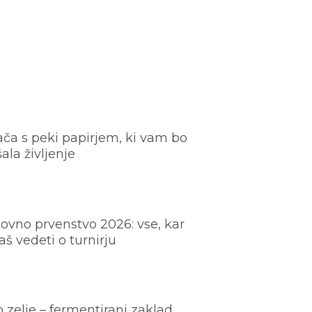
ača s peki papirjem, ki vam bo
šala življenje
ovno prvenstvo 2026: vse, kar
š vedeti o turnirju
o zelje – fermentirani zaklad