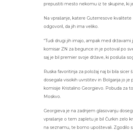
prepustiti mesto nekomu iz te skupine, ki je b
Na vprašanje, katere Guterresove kvalitete 
odgovoril, da jih ima veliko.
“Tudi drugi jih imajo, ampak med državami je b
komisar ZN za begunce in je potoval po svetu 
saj je bil premier svoje države, ki posluša so
Ruska favoritinja za položaj naj bi bila sice
dosegala visokih uvrstitev in Bolgarija jo
komisije Kristalino Georgievo. Pobuda za to n
Moskvo.
Georgieva je na zadnjem glasovanju dosegla 
vprašanje o tem zapletu je bil Čurkin zelo k
na seznamu, te bomo upoštevali. Zgodilo se j