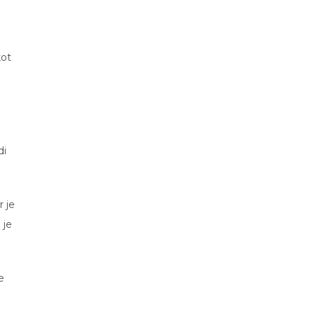
kot
di
r je
 je
e