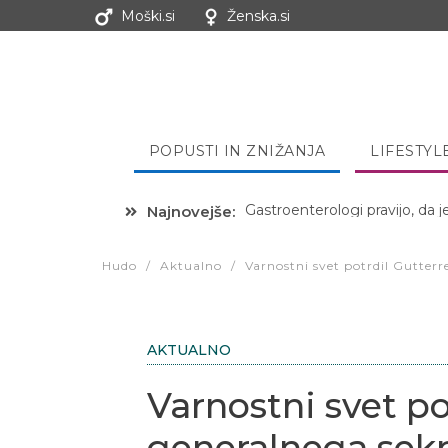
Moški.si
Ženska.si
POPUSTI IN ZNIŽANJA
LIFESTYL
Najnovejše:
Hibernacijska dieta: Zakaj je
Hudo
/
Aktualno
/
Varnostni svet potrdil Gutterr
AKTUALNO
Varnostni svet po
generalnega sekr