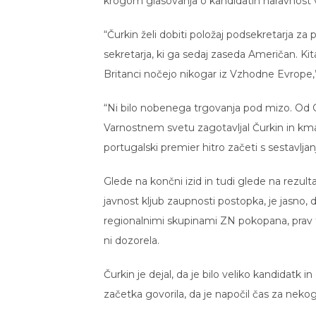
krogom glasovanja o kandidatih naravnost v
“Čurkin želi dobiti položaj podsekretarja za
sekretarja, ki ga sedaj zaseda Američan. Ki
Britanci nočejo nikogar iz Vzhodne Evrope,”
“Ni bilo nobenega trgovanja pod mizo. Od Gu
Varnostnem svetu zagotavljal Čurkin in kmal
portugalski premier hitro začeti s sestavlj
Glede na končni izid in tudi glede na rezult
javnost kljub zaupnosti postopka, je jasno, 
regionalnimi skupinami ZN pokopana, prav ta
ni dozorela.
Čurkin je dejal, da je bilo veliko kandidatk i
začetka govorila, da je napočil čas za nek