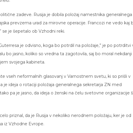
relo.
 politične zadeve. Rusija je dobila položaj namestnika generalnega
tajska prevzema urad za mirovne operacije. Francozi ne vedo kaj b
 se je šepetalo ob Vzhodni reki.
terresa je odvisno, koga bo potrdil na položaje,” je po potrditvi 
u bo jasno, koliko so vredna ta zagotovila, saj bo moral nekdanji
anjem svojega kabineta.
ate vseh neformalnih glasovanj v Varnostnem svetu, ki so prišli v
da je ideja o rotaciji položaja generalnega sekretarja ZN med
ko pa je jasno, da ideja o ženski na čelu svetovne organizacije 
n celo priznal, da je Rusija v nekoliko nerodnem položaju, ker je od
oga iz Vzhodne Evrope.