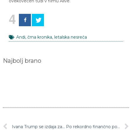
ovekovečen tudi v filmu Alive.
4
Andi
,
črna kronika
,
letalska nesreča
Najbolj brano
Ivana Trump se izdaja za prvo damo
Po rekordno finančno pogačo tudi Serena