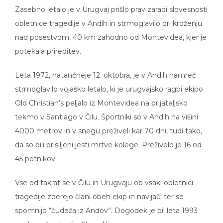
Zasebno letalo je v Urugvaj prišlo prav zaradi slovesnosti
obletnice tragedije v Andih in strmoglavilo pri kroženju
nad posestvom, 40 km zahodno od Montevidea, kjer je
potekala prireditev.
Leta 1972, natančneje 12. oktobra, je v Andih namreč
strmoglavilo vojaško letalo, ki je urugvajsko ragbi ekipo
Old Christian’s peljalo iz Montevidea na prijateljsko
tekmo v Santiago v Čilu. Športniki so v Andih na višini
4000 metrov in v snegu preživeli kar 70 dni, tudi tako,
da so bili prisiljeni jesti mrtve kolege. Preživelo je 16 od
45 potnikov.
Vse od takrat se v Čilu in Urugvaju ob vsaki obletnici
tragedije zberejo člani obeh ekip in navijači ter se
spomnijo “čudeža iz Andov”. Dogodek je bil leta 1993