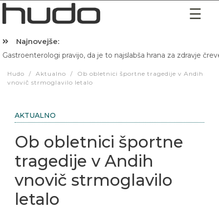
Najnovejše:
Gastroenterologi pravijo, da je to najslabša hrana za zdravje črev
Hibernacijska dieta: Zakaj je pred spanjem dobro pojesti žlico 
Hudo
/
Aktualno
/
Ob obletnici športne tragedije v Andih
vnovič strmoglavilo letalo
AKTUALNO
Ob obletnici športne
tragedije v Andih
vnovič strmoglavilo
letalo