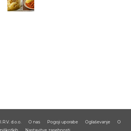
I.R.V. d.o.o.
O nas
Pogoji uporabe
Oglaševanje
O
piškotkih
Nastavitve zasebnosti