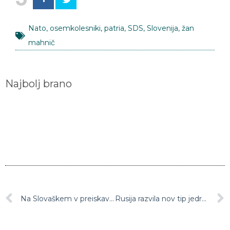
Nato
,
osemkolesniki
,
patria
,
SDS
,
Slovenija
,
žan
mahnič
Najbolj brano
Na Slovaškem v preiskavi umora novinarja prijeli več italijanskih poslovnežev
Rusija razvila nov tip jedrskega izstrelka, proti kateremu bo dosedanja protiraketna obramba neuporabna