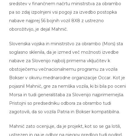
sredstev v finančnem načrtu ministrstva za obrambo
pa so zdaj izpolnjeni vsi pogoji za izvedbo postopka
nabave najprej 56 bojnih vozil 8X8 z ustrezno
oborožitvijo, je dejal Mahnič.
Slovenska vojska in ministrstvo za obrambo (Mors) sta
soglasno sklenila, da je izmed več možnosti izvedbe
nabave za Slovenijo najbolj primerna vključitev k
obstoječemu večnacionalnemu programu za vozila
Bokser v okviru mednarodne organizacije Occar. Kot je
pojasnil Mahnič, gre za nemška vozila, ki bi bila po oceni
Morsa in tudi generalštaba za Slovenijo najprimernejša.
Pristojni so predsedniku odbora za obrambo tudi
zagotovili, da so vozila Patria in Bokser kompatibilna.
Mahnič zato ocenjuje, da je projekt, kot so se ga lotili,
ustrezen in ga je odbor na njegov predlog tudi podprl.