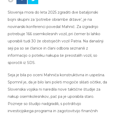
Slovenija mora do leta 2025 zgraditi dve bataljonski
bojni skupini za ‘potrebe obrambe države’, je na
novinarski konferenci povedal Mahnič. Za izgradnjo
potrebuje 166 osemkolesnih vozil, pri čemer bi lahko
uporabili tudi 30 že obstoječih vozil Patria. Na današnji
seji pa so se članice in člani odbora seznanili z
informacijo o poteku nakupa še preostalih vozil, so
sporočili iz SDS.
Seja je bila po oceni Mahniča konstruktivna in uspešna.
Spomnil je, da je bilo lani poleti mogoče slišati očitke, da
Slovenska vojska ni naredila nove taktične študije za
nakup osemkolesnikov, pač pa je uporabila staro.
Pozneje so študijo nadgradili, s potrditvijo
investicijskega programa in zagotovitvijo finančnih