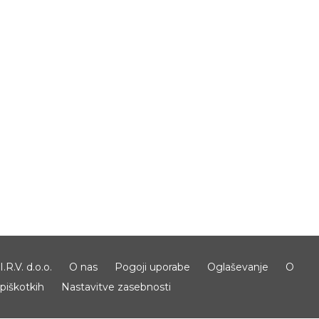
I.R.V. d.o.o.
O nas
Pogoji uporabe
Oglaševanje
O
piškotkih
Nastavitve zasebnosti