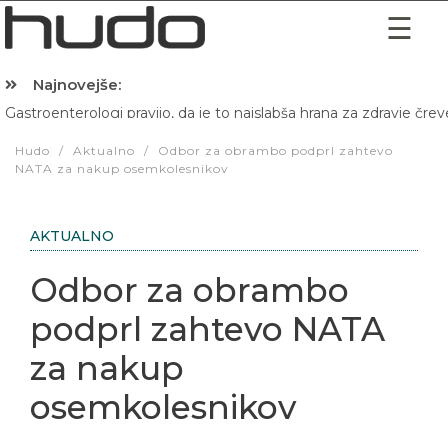
Najnovejše:
Gastroenterologi pravijo, da je to najslabša hrana za zdravje črev
Hibernacijska dieta: Zakaj je pred spanjem dobro pojesti žlico 
Hudo
/
Aktualno
/
Odbor za obrambo podprl zahtevo
NATA za nakup osemkolesnikov
AKTUALNO
Odbor za obrambo
podprl zahtevo NATA
za nakup
osemkolesnikov