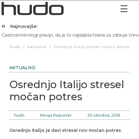
Najnovejše:
Gastroenterologi pravijo, da je to najslabša hrana za zdravje črev
Hudo
/
Aktualno
/
Osrednjo Italijo stresel močan potres
AKTUALNO
Osrednjo Italijo stresel
močan potres
hudo
Revija Reporter
30 oktobra, 2016
Osrednjo Italijo je davi stresel nov močan potres.