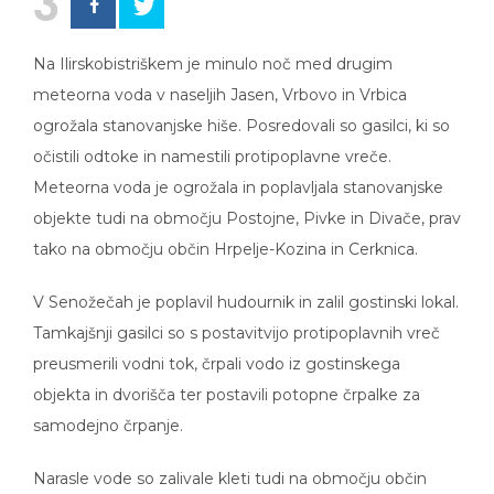
3
Na Ilirskobistriškem je minulo noč med drugim
meteorna voda v naseljih Jasen, Vrbovo in Vrbica
ogrožala stanovanjske hiše. Posredovali so gasilci, ki so
očistili odtoke in namestili protipoplavne vreče.
Meteorna voda je ogrožala in poplavljala stanovanjske
objekte tudi na območju Postojne, Pivke in Divače, prav
tako na območju občin Hrpelje-Kozina in Cerknica.
V Senožečah je poplavil hudournik in zalil gostinski lokal.
Tamkajšnji gasilci so s postavitvijo protipoplavnih vreč
preusmerili vodni tok, črpali vodo iz gostinskega
objekta in dvorišča ter postavili potopne črpalke za
samodejno črpanje.
Narasle vode so zalivale kleti tudi na območju občin