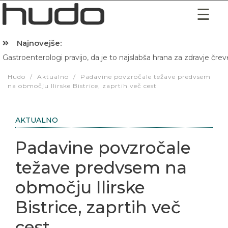
Najnovejše:
Gastroenterologi pravijo, da je to najslabša hrana za zdravje črev
Hibernacijska dieta: Zakaj je pred spanjem dobro pojesti žlico 
Hudo
/
Aktualno
/
Padavine povzročale težave predvsem
na območju Ilirske Bistrice, zaprtih več cest
AKTUALNO
Padavine povzročale
težave predvsem na
območju Ilirske
Bistrice, zaprtih več
cest