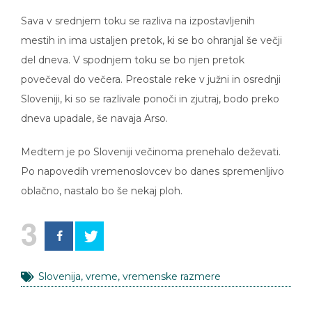
Sava v srednjem toku se razliva na izpostavljenih
mestih in ima ustaljen pretok, ki se bo ohranjal še večji
del dneva. V spodnjem toku se bo njen pretok
povečeval do večera. Preostale reke v južni in osrednji
Sloveniji, ki so se razlivale ponoči in zjutraj, bodo preko
dneva upadale, še navaja Arso.
Medtem je po Sloveniji večinoma prenehalo deževati.
Po napovedih vremenoslovcev bo danes spremenljivo
oblačno, nastalo bo še nekaj ploh.
3
Slovenija
,
vreme
,
vremenske razmere