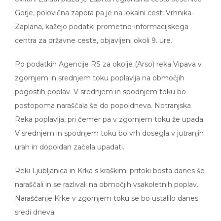
Gorje, polovična zapora pa je na lokalni cesti Vrhnika-
Zaplana, kažejo podatki prometno-informacijskega
centra za državne ceste, objavljeni okoli 9. ure.
Po podatkih Agencije RS za okolje (Arso) reka Vipava v
zgornjem in srednjem toku poplavlja na območjih
pogostih poplav. V srednjem in spodnjem toku bo
postopoma naraščala še do popoldneva. Notranjska
Reka poplavlja, pri čemer pa v zgornjem toku že upada.
V srednjem in spodnjem toku bo vrh dosegla v jutranjih
urah in dopoldan začela upadati.
Reki Ljubljanica in Krka s kraškimi pritoki bosta danes še
naraščali in se razlivali na območjih vsakoletnih poplav.
Naraščanje Krke v zgornjem toku se bo ustalilo danes
sredi dneva.