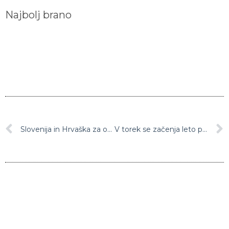
Najbolj brano
Slovenija in Hrvaška za ohranitev velikih zveri na mejnem območju
V torek se začenja leto prašiča, ko se bo ves svet valjal v blatu