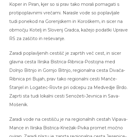
Koper in Piran, kjer so si prav tako morali pomagati s
protipoplavnimi vrečami. Narasle vode so poplavljale
tudi ponekod na Gorenjskem in Koroškem, in sicer na
območju Kotelj in Slovenj Gradca, kažejo podatki Uprave
RS za zaščito in reševanje.
Zaradi poplavljenih cestišč je zaprtih več cest, in sicer
glavna cesta Ilirska Bistrica-Ribnica-Postojna med
Dolnjo Bitnjo in Gornjo Bitnjo, regionalna cesta Divača-
Ribnica pri Bujah, prav tako regionalni cesti Manče-
Štanjel in Logatec-Rovte pri odcepu za Medvedje Brdo.
Zaprti sta tudi lokalni cesti Senožeti-Jevnica in Sava-
Mošenik.
Zaradi vode na cestišču je na regionalnih cestah Vipava-
Mance in Ilirska Bistrica-Knežak-Pivka promet močno
oviran. Zaradi plazu je zaprta regionalna cesta Jesenice-