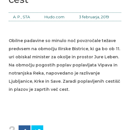
A. P., STA
Hudo.com
3 februarja, 2019
Obilne padavine so minulo noč povzročale težave
predvsem na območju Ilirske Bistrice, ki ga bo ob 11.
uri obiskal minister za okolje in prostor Jure Leben.
Na območju pogostih poplav poplavljata Vipava in
notranjska Reka, napovedano je razlivanje
Ljubljanice, Krke in Save. Zaradi poplavljenih cestišč
in plazov je zaprtih več cest.