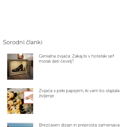
Sorodni članki
Genialna zvijača: Zakaj bi v hotelski sef
morali dati čevelj?
Zvijača s peki papirjem, ki vam bo olajšala
življenje
Brezčasen dizajn in preprosta zamenjava
stare kritine