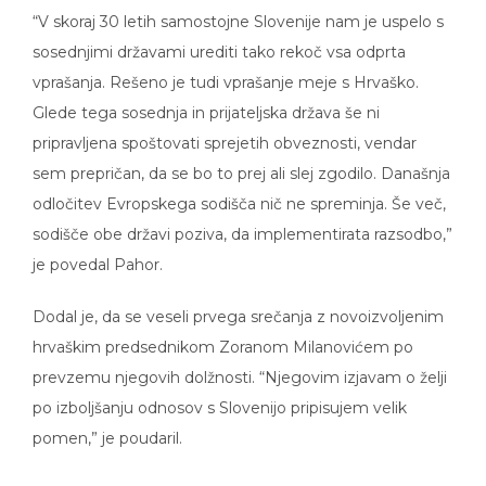
“V skoraj 30 letih samostojne Slovenije nam je uspelo s
sosednjimi državami urediti tako rekoč vsa odprta
vprašanja. Rešeno je tudi vprašanje meje s Hrvaško.
Glede tega sosednja in prijateljska država še ni
pripravljena spoštovati sprejetih obveznosti, vendar
sem prepričan, da se bo to prej ali slej zgodilo. Današnja
odločitev Evropskega sodišča nič ne spreminja. Še več,
sodišče obe državi poziva, da implementirata razsodbo,”
je povedal Pahor.
Dodal je, da se veseli prvega srečanja z novoizvoljenim
hrvaškim predsednikom Zoranom Milanovićem po
prevzemu njegovih dolžnosti. “Njegovim izjavam o želji
po izboljšanju odnosov s Slovenijo pripisujem velik
pomen,” je poudaril.