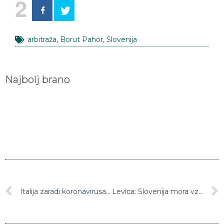
2
arbitraža
,
Borut Pahor
,
Slovenija
Najbolj brano
Italija zaradi koronavirusa razglasila izredne razmere
Levica: Slovenija mora vztrajati pri arbitražni razsodbi. Videli smo, da kazanje mišic nikoli ni obrodilo sadov