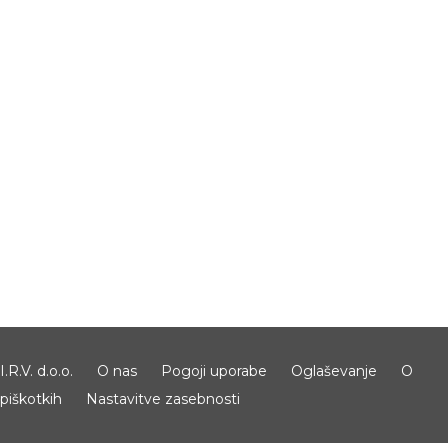
I.R.V. d.o.o.
O nas
Pogoji uporabe
Oglaševanje
O
piškotkih
Nastavitve zasebnosti