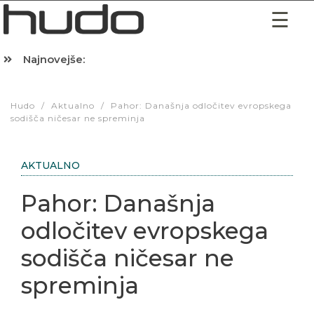
Najnovejše:
Hibernacijska dieta: Zakaj je pred spanjem dobro pojesti žlico 
Hudo
/
Aktualno
/
Pahor: Današnja odločitev evropskega
sodišča ničesar ne spreminja
AKTUALNO
Pahor: Današnja
odločitev evropskega
sodišča ničesar ne
spreminja