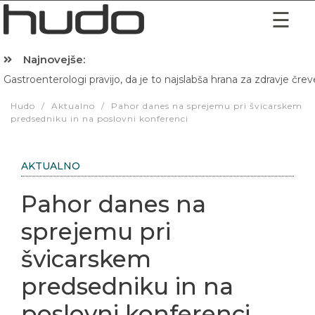
Najnovejše:
Gastroenterologi pravijo, da je to najslabša hrana za zdravje črev
Hibernacijska dieta: Zakaj je pred spanjem dobro pojesti žlico 
Hudo
/
Aktualno
/
Pahor danes na sprejemu pri švicarskem
predsedniku in na poslovni konferenci
AKTUALNO
Pahor danes na
sprejemu pri
švicarskem
predsedniku in na
poslovni konferenci