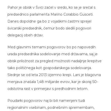
Pahor je obisk v Švici začel v sredo, ko se je srečal s
predsednico parlamenta Marino Corabbio Gusceti.
Danes dopoldne ga bo z vojaškimi častmi sprejel
švicarski predsednik, čemur bodo sledili pogovori
delegacij obeh držav.
Med glavnimi temami pogovorov bo po napovedih
urada predsednika sodelovanje med državama, saj je
obisk priložnost za pregled možnosti nadaljnje krepitve
tako političnega kot gospodarskega sodelovanja.
Slednje se od leta 2013 izjemno krepi. Lani je blagovna
menjava znašala 1,48 milijarde evrov, kar je skoraj 50-
odstotna rast v primerjavi s predhodnim letom.
Poudarki pogovorov naj bi bili namenjeni tudi
regionalnim vsebinam, podnebnim spremembam,