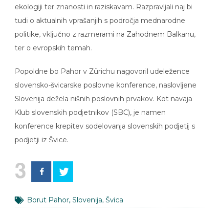
ekologiji ter znanosti in raziskavam. Razpravljali naj bi
tudi o aktualnih vprašanjih s področja mednarodne
politike, vključno z razmerami na Zahodnem Balkanu,
ter o evropskih temah.
Popoldne bo Pahor v Zürichu nagovoril udeležence
slovensko-švicarske poslovne konference, naslovljene
Slovenija dežela nišnih poslovnih prvakov. Kot navaja
Klub slovenskih podjetnikov (SBC), je namen
konference krepitev sodelovanja slovenskih podjetij s
podjetji iz Švice.
3
Borut Pahor
,
Slovenija
,
Švica