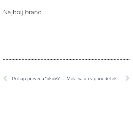
Najbolj brano
Policija preverja “okoliščine” odpisov dolga družbam v lasti družine Janković
Melania bo v ponedeljek skupaj s šolarji mednarodne šole odprla borzno trgovanje na Wall Streetu, nekateri starši ogorčeni