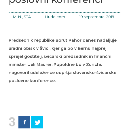
M. N., STA
Hudo.com
19 septembra, 2019
Predsednik republike Borut Pahor danes nadaljuje
uradni obisk v Švici, kjer ga bo v Bernu najprej
sprejel gostitelj, švicarski predsednik in finančni
minister Ueli Maurer. Popoldne bo v Zürichu
nagovoril udeležence odprtja slovensko-švicarske
poslovne konference.
3