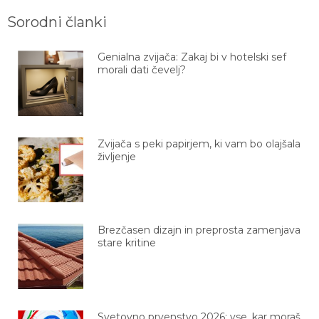
Sorodni članki
Genialna zvijača: Zakaj bi v hotelski sef
morali dati čevelj?
Zvijača s peki papirjem, ki vam bo olajšala
življenje
Brezčasen dizajn in preprosta zamenjava
stare kritine
Svetovno prvenstvo 2026: vse, kar moraš