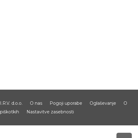
I.R.V. d.o.o.
O nas
Pogoji uporabe
Oglaševanje
O
piškotkih
Nastavitve zasebnosti