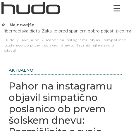
Najnovejše:
Hibernacijska dieta: Zakaj je pred spanjem dobro pojesti žlico 
Hudo
/
Aktualno
/
Pahor na instagramu objavil simpatično
poslanico ob prvem šolskem dnevu: Razmišljajte s svojo
glavo!
AKTUALNO
Pahor na instagramu
objavil simpatično
poslanico ob prvem
šolskem dnevu: