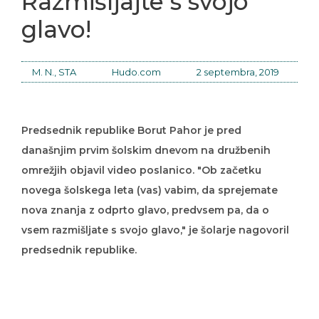
Razmišljajte s svojo
glavo!
M. N., STA
Hudo.com
2 septembra, 2019
Predsednik republike Borut Pahor je pred
današnjim prvim šolskim dnevom na družbenih
omrežjih objavil video poslanico. "Ob začetku
novega šolskega leta (vas) vabim, da sprejemate
nova znanja z odprto glavo, predvsem pa, da o
vsem razmišljate s svojo glavo," je šolarje nagovoril
predsednik republike.