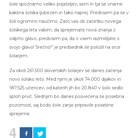
šole spoznamo veliko prijateljev, sem in tja se vname
kakšna šolska ljubezen in tako naprej. Predvsem pa se v
šoli ogromno naučimo. Zato vas ob začetku novega
šolskega leta vabim, da sprejemate nova znanja z
odprto glavo, predvsem pa, da o vsem razmišljate s
svojo glavo! Srečno!” je predsednik še položil na srce
šolarjem.
Za okoli 261.500 slovenskih šolarjev se danes začenja
novo šolsko leto. Med njimi je okoli 74.000 dijakov in
187.525 učencev, od katerih jih bo 20.840 v šolo sedlo
sploh prvič. Slednjim bo danes posvečena še posebna
pozornost, saj bodo šole zanje pripravile posebne
sprejeme.
4