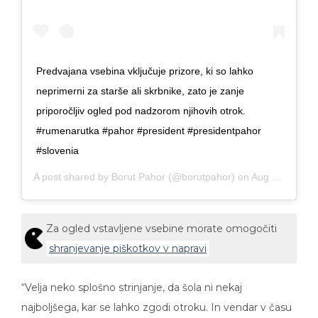
Predvajana vsebina vključuje prizore, ki so lahko
neprimerni za starše ali skrbnike, zato je zanje
priporočljiv ogled pod nadzorom njihovih otrok.
#rumenarutka #pahor #president #presidentpahor
#slovenia
A post shared by
Borut Pahor
(@borutpahor) on
Aug 30, 2019 at 8:29am PDT
Za ogled vstavljene vsebine morate omogočiti
shranjevanje piškotkov v napravi
“Velja neko splošno strinjanje, da šola ni nekaj
najboljšega, kar se lahko zgodi otroku. In vendar v času