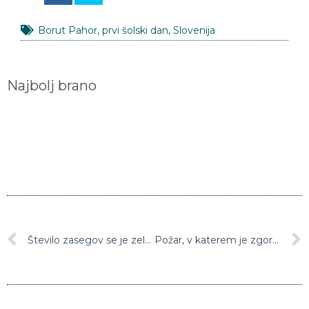
Borut Pahor
,
prvi šolski dan
,
Slovenija
Najbolj brano
Število zasegov se je zelo povečalo: policija je lani zasegla več kot štiri tisoč vozil
Požar, v katerem je zgorelo 300 ton peletov, viličarja in tovornjaka, je bil podtaknjen