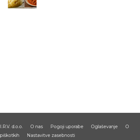
I.R.V. d.o.o.
O nas
Pogoji uporabe
Oglaševanje
O
piškotkih
Nastavitve zasebnosti