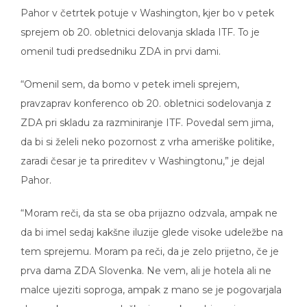
Pahor v četrtek potuje v Washington, kjer bo v petek
sprejem ob 20. obletnici delovanja sklada ITF. To je
omenil tudi predsedniku ZDA in prvi dami.
“Omenil sem, da bomo v petek imeli sprejem,
pravzaprav konferenco ob 20. obletnici sodelovanja z
ZDA pri skladu za razminiranje ITF. Povedal sem jima,
da bi si želeli neko pozornost z vrha ameriške politike,
zaradi česar je ta prireditev v Washingtonu,” je dejal
Pahor.
“Moram reči, da sta se oba prijazno odzvala, ampak ne
da bi imel sedaj kakšne iluzije glede visoke udeležbe na
tem sprejemu. Moram pa reči, da je zelo prijetno, če je
prva dama ZDA Slovenka. Ne vem, ali je hotela ali ne
malce ujeziti soproga, ampak z mano se je pogovarjala