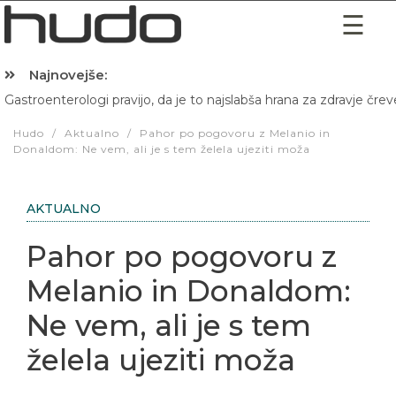
Najnovejše:
Gastroenterologi pravijo, da je to najslabša hrana za zdravje črev
Hibernacijska dieta: Zakaj je pred spanjem dobro pojesti žlico 
Hudo
/
Aktualno
/
Pahor po pogovoru z Melanio in
Donaldom: Ne vem, ali je s tem želela ujeziti moža
AKTUALNO
Pahor po pogovoru z
Melanio in Donaldom:
Ne vem, ali je s tem
želela ujeziti moža