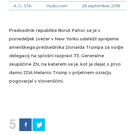
A. G., STA
Hudo.com
26 septembra, 2018
Predsednik republike Borut Pahor se je v
ponedeljek zvečer v New Yorku udeležil sprejema
ameriškega predsednika Donalda Trumpa za vodje
delegacij na splošni razpravi 73. Generalne
skupščine ZN, na katerem se je, kot je dejal, s prvo
damo ZDA Melanio Trump v prijetnem ozračju
pogovarjal v slovenščini.
5