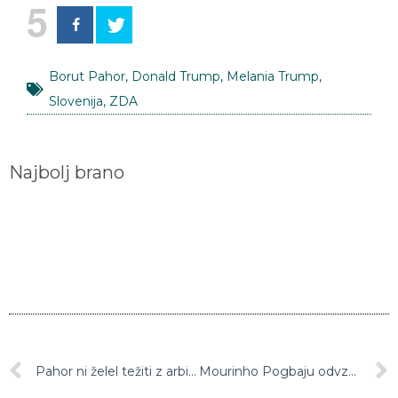
5
Borut Pahor
,
Donald Trump
,
Melania Trump
,
Slovenija
,
ZDA
Najbolj brano
Pahor ni želel težiti z arbitražno razsodbo
Mourinho Pogbaju odvzel kapetanski trak Manchester Uniteda