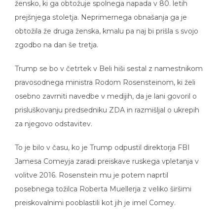
žensko, ki ga obtožuje spolnega napada v 80. letih
prejšnjega stoletja. Neprimernega obnašanja ga je
obtožila že druga ženska, kmalu pa naj bi prišla s svojo
zgodbo na dan še tretja.
Trump se bo v četrtek v Beli hiši sestal z namestnikom
pravosodnega ministra Rodom Rosensteinom, ki želi
osebno zavrniti navedbe v medijih, da je lani govoril o
prisluškovanju predsedniku ZDA in razmišljal o ukrepih
za njegovo odstavitev.
To je bilo v času, ko je Trump odpustil direktorja FBI
Jamesa Comeyja zaradi preiskave ruskega vpletanja v
volitve 2016. Rosenstein mu je potem naprtil
posebnega tožilca Roberta Muellerja z veliko širšimi
preiskovalnimi pooblastili kot jih je imel Comey.