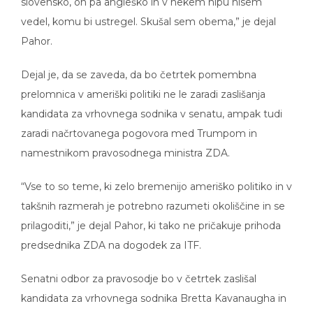
slovensko, on pa angleško in v nekem hipu nisem
vedel, komu bi ustregel. Skušal sem obema,” je dejal
Pahor.
Dejal je, da se zaveda, da bo četrtek pomembna
prelomnica v ameriški politiki ne le zaradi zaslišanja
kandidata za vrhovnega sodnika v senatu, ampak tudi
zaradi načrtovanega pogovora med Trumpom in
namestnikom pravosodnega ministra ZDA.
“Vse to so teme, ki zelo bremenijo ameriško politiko in v
takšnih razmerah je potrebno razumeti okoliščine in se
prilagoditi,” je dejal Pahor, ki tako ne pričakuje prihoda
predsednika ZDA na dogodek za ITF.
Senatni odbor za pravosodje bo v četrtek zaslišal
kandidata za vrhovnega sodnika Bretta Kavanaugha in