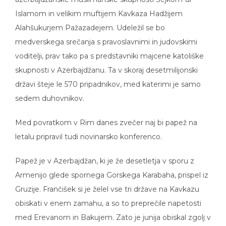
Islamom in velikim muftijem Kavkaza Hadžijem
Alahšukurjem Pažazadejem. Udeležil se bo
medverskega srečanja s pravoslavnimi in judovskimi
voditelji, prav tako pa s predstavniki majcene katoliške
skupnosti v Azerbajdžanu. Ta v skoraj desetmilijonski
državi šteje le 570 pripadnikov, med katerimi je samo
sedem duhovnikov.
Med povratkom v Rim danes zvečer naj bi papež na
letalu pripravil tudi novinarsko konferenco.
Papež je v Azerbajdžan, ki je že desetletja v sporu z
Armenijo glede spornega Gorskega Karabaha, prispel iz
Gruzije. Frančišek si je želel vse tri države na Kavkazu
obiskati v enem zamahu, a so to preprečile napetosti
med Erevanom in Bakujem. Zato je junija obiskal zgolj v