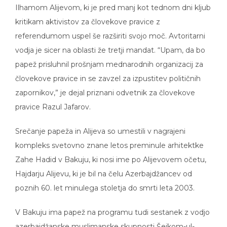
Ilhamom Alijevom, ki je pred manj kot tednom dni kljub
kritikam aktivistov za človekove pravice z
referendumom uspel še razširiti svojo moč. Avtoritarni
vodja je sicer na oblasti že tretji mandat. “Upam, da bo
papež prisluhnil prošnjam mednarodnih organizacij za
človekove pravice in se zavzel za izpustitev političnih
zapornikov,” je dejal priznani odvetnik za človekove
pravice Razul Jafarov.
Srečanje papeža in Alijeva so umestili v nagrajeni
kompleks svetovno znane letos preminule arhitektke
Zahe Hadid v Bakuju, ki nosi ime po Alijevovem očetu,
Hajdarju Alijevu, ki je bil na čelu Azerbajdžancev od
poznih 60. let minulega stoletja do smrti leta 2003.
V Bakuju ima papež na programu tudi sestanek z vodjo
azerbajdžanske muslimanske skupnosti Šejkom-ul-