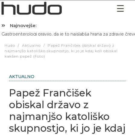
Najnovejše:
Gastroenterologi pravijo, da je to najslabša hrana za zdravje črev
Hibernacijska dieta: Zakaj je pred spanjem dobro pojesti žlico 
Hudo
/
Aktualno
/
Papež Frančišek obiskal državo z
najmanjšo katoliško skupnostjo, ki jo je kdaj koli obiskal
kakšen papež (Foto)
AKTUALNO
Papež Frančišek
obiskal državo z
najmanjšo katoliško
skupnostjo, ki jo je kdaj