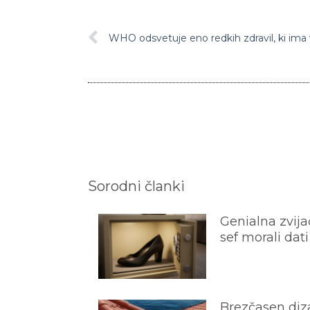
Sorodni članki
Genialna zvijač
sef morali dati
Brezčasen diza