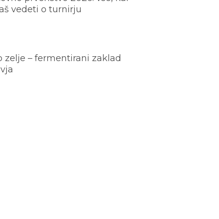
š vedeti o turnirju
o zelje – fermentirani zaklad
vja