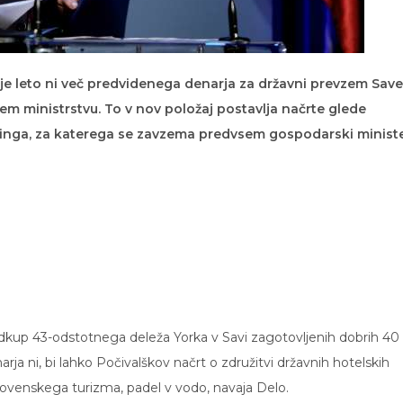
je leto ni več predvidenega denarja za državni prevzem Save
em ministrstvu. To v nov položaj postavlja načrte glede
dinga, za katerega se zavzema predvsem gospodarski minist
odkup 43-odstotnega deleža Yorka v Savi zagotovljenih dobrih 40
rja ni, bi lahko Počivalškov načrt o združitvi državnih hotelskih
slovenskega turizma, padel v vodo, navaja Delo.