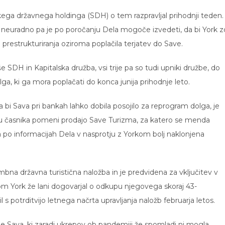
kega državnega holdinga (SDH) o tem razpravljal prihodnji teden.
, neuradno pa je po poročanju Dela mogoče izvedeti, da bi York z
 prestrukturiranja oziroma poplačila terjatev do Save.
 SDH in Kapitalska družba, vsi trije pa so tudi upniki družbe, do
lga, ki ga mora poplačati do konca junija prihodnje leto.
 bi Sava pri bankah lahko dobila posojilo za reprogram dolga, je
u časnika pomeni prodajo Save Turizma, za katero se menda
la po informacijah Dela v nasprotju z Yorkom bolj naklonjena
na državna turistična naložba in je predvidena za vključitev v
adom York že lani dogovarjal o odkupu njegovega skoraj 43-
s potrditvijo letnega načrta upravljanja naložb februarja letos.
žbe Sava, ki zaradi ukrepov ob pandemiji že spomladi ni mogla