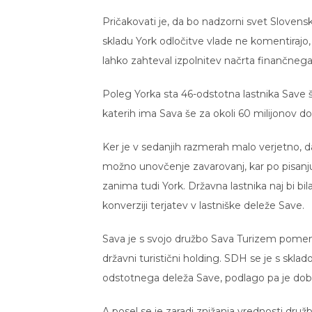
Pričakovati je, da bo nadzorni svet Slovens
skladu York odločitve vlade ne komentirajo
lahko zahteval izpolnitev načrta finančnega
Poleg Yorka sta 46-odstotna lastnika Save še
katerih ima Sava še za okoli 60 milijonov do
Ker je v sedanjih razmerah malo verjetno, da
možno unovčenje zavarovanj, kar po pisanj
zanima tudi York. Državna lastnika naj bi bi
konverziji terjatev v lastniške deleže Save.
Sava je s svojo družbo Sava Turizem pomemb
državni turistični holding. SDH se je s skl
odstotnega deleža Save, podlago pa je dobil 
A posel se je zaradi znižanja vrednosti dru