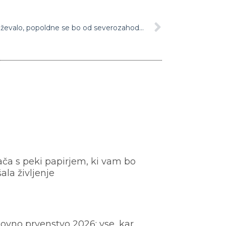
Vreme: Dopoldne bo še rahlo deževalo, popoldne se bo od severozahoda pričelo jasniti
ača s peki papirjem, ki vam bo
šala življenje
ovno prvenstvo 2026: vse, kar