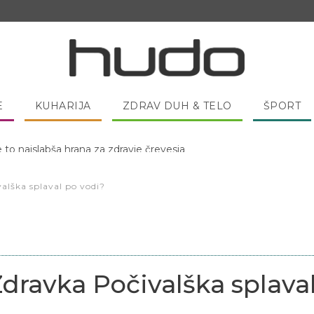
E
KUHARIJA
ZDRAV DUH & TELO
ŠPORT
 pred spanjem dobro pojesti žlico medu?
alška splaval po vodi?
Zdravka Počivalška splava