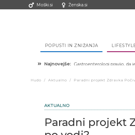
Moški.si
Ženska.si
POPUSTI IN ZNIŽANJA
LIFESTYL
Najnovejše:
Hibernacijska dieta: Zakaj je
Hudo
/
Aktualno
/
Paradni projekt Zdravka Počiv
AKTUALNO
Paradni projekt 
po vodi?