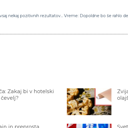
WHO odsvetuje eno redkih zdravil, ki ima vsaj nekaj pozitivnih rezultatov pri bolnikih z covidom-19
a: Zakaj bi v hotelski
Zvij
 čevelj?
olaj
jn in preprosta
Svet