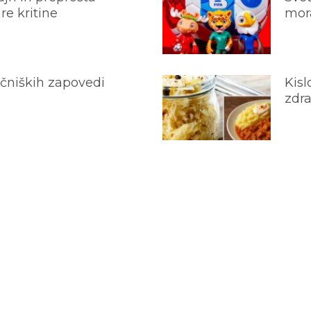
e kritine
mora
ečniških zapovedi
Kisl
zdra