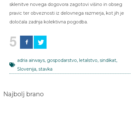
sklenitve novega dogovora zagotovi višino in obseg
pravic ter obveznosti iz delovnega razmerja, kot jih je
določala zadnja kolektivna pogodba.
5
adria airways
,
gospodarstvo
,
letalstvo
,
sindikat
,
Slovenija
,
stavka
Najbolj brano