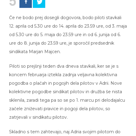
5
Če ne bodo prej dosegli dogovora, bodo piloti stavkali
12. aprila od 5.30 ure do 14. aprila do 23.59 ure, od 3. maja
od 5.30 ure do 5. maja do 23.59 ure in od 6. junija od 6.
ure do 8. junija do 23.59 ure, je sporočil predsednik
sindikata Marjan Majcen.
Piloti so prejšnji teden dva dneva stavkali, ker se je s
koncem februarja iztekla zadnja veljavna kolektivna
pogodba o plačah in pogojih dela pilotov v Adrii. Nove
kolektivne pogodbe sindikat pilotov in družba še nista
sklenila, zaradi tega pa so se po 1. marcu pri delodajalcu
začele zniževati pravice in pogoji dela pilotov, so
zatrjevali v sindikatu pilotov.
Skladno s tem zahtevajo, naj Adria svojim pilotom do