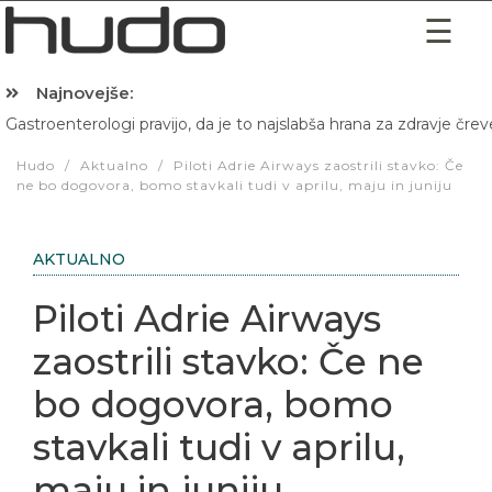
Najnovejše:
Gastroenterologi pravijo, da je to najslabša hrana za zdravje črev
Hibernacijska dieta: Zakaj je pred spanjem dobro pojesti žlico 
Hudo
/
Aktualno
/
Piloti Adrie Airways zaostrili stavko: Če
ne bo dogovora, bomo stavkali tudi v aprilu, maju in juniju
AKTUALNO
Piloti Adrie Airways
zaostrili stavko: Če ne
bo dogovora, bomo
stavkali tudi v aprilu,
maju in juniju