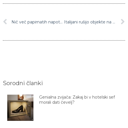
Nič več papirnatih napotnic in bolj točne čakalne dobe
Italijani rušijo objekte na mejnem prehodu (video)
Sorodni članki
Genialna zvijača: Zakaj bi v hotelski sef
morali dati čevelj?