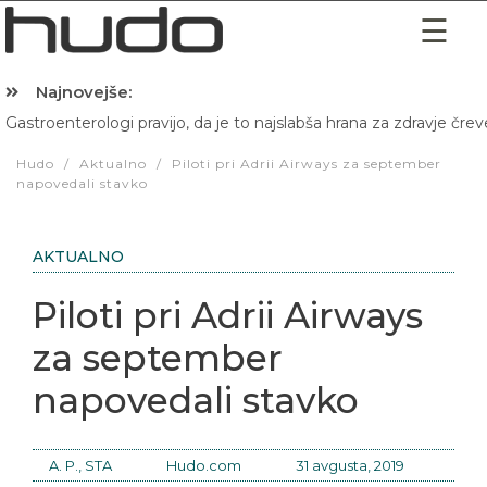
Najnovejše:
Gastroenterologi pravijo, da je to najslabša hrana za zdravje črev
Hibernacijska dieta: Zakaj je pred spanjem dobro pojesti žlico 
Hudo
/
Aktualno
/
Piloti pri Adrii Airways za september
napovedali stavko
AKTUALNO
Piloti pri Adrii Airways
za september
napovedali stavko
A. P., STA
Hudo.com
31 avgusta, 2019