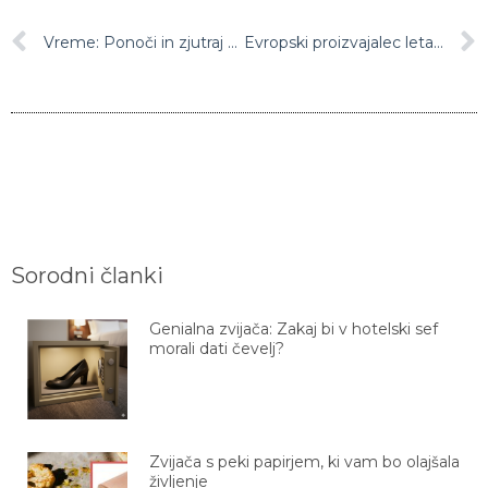
Vreme: Ponoči in zjutraj bo delno jasno, ponekod v notranjosti zmerno oblačno
Evropski proizvajalec letal Airbus do novega naročila v vrednosti petih milijard dolarjev
Sorodni članki
Genialna zvijača: Zakaj bi v hotelski sef
morali dati čevelj?
Zvijača s peki papirjem, ki vam bo olajšala
življenje