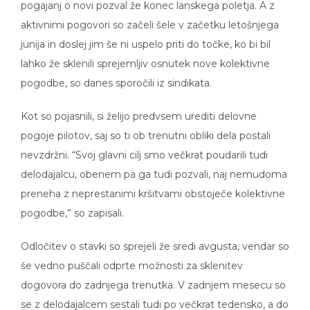
pogajanj o novi pozval že konec lanskega poletja. A z
aktivnimi pogovori so začeli šele v začetku letošnjega
junija in doslej jim še ni uspelo priti do točke, ko bi bil
lahko že sklenili sprejemljiv osnutek nove kolektivne
pogodbe, so danes sporočili iz sindikata.
Kot so pojasnili, si želijo predvsem urediti delovne
pogoje pilotov, saj so ti ob trenutni obliki dela postali
nevzdržni. “Svoj glavni cilj smo večkrat poudarili tudi
delodajalcu, obenem pa ga tudi pozvali, naj nemudoma
preneha z neprestanimi kršitvami obstoječe kolektivne
pogodbe,” so zapisali.
Odločitev o stavki so sprejeli že sredi avgusta, vendar so
še vedno puščali odprte možnosti za sklenitev
dogovora do zadnjega trenutka. V zadnjem mesecu so
se z delodajalcem sestali tudi po večkrat tedensko, a do