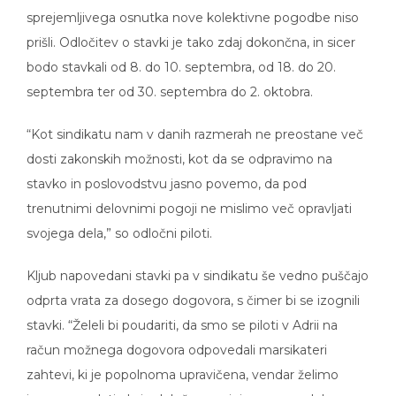
sprejemljivega osnutka nove kolektivne pogodbe niso
prišli. Odločitev o stavki je tako zdaj dokončna, in sicer
bodo stavkali od 8. do 10. septembra, od 18. do 20.
septembra ter od 30. septembra do 2. oktobra.
“Kot sindikatu nam v danih razmerah ne preostane več
dosti zakonskih možnosti, kot da se odpravimo na
stavko in poslovodstvu jasno povemo, da pod
trenutnimi delovnimi pogoji ne mislimo več opravljati
svojega dela,” so odločni piloti.
Kljub napovedani stavki pa v sindikatu še vedno puščajo
odprta vrata za dosego dogovora, s čimer bi se izognili
stavki. “Želeli bi poudariti, da smo se piloti v Adrii na
račun možnega dogovora odpovedali marsikateri
zahtevi, ki je popolnoma upravičena, vendar želimo