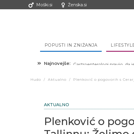
Moški.si
Ženska.si
POPUSTI IN ZNIŽANJA
LIFESTYL
Najnovejše:
Hibernacijska dieta: Zakaj je
Hudo
/
Aktualno
/
Plenković o pogovorih s Cerar
AKTUALNO
Plenković o pogo
Tallinnu: Želimo 