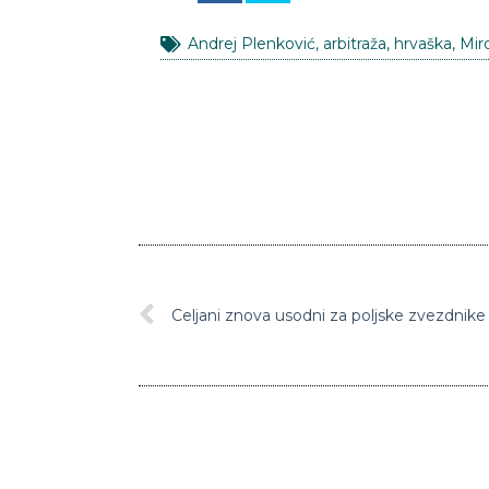
Andrej Plenković
,
arbitraža
,
hrvaška
,
Mir
Celjani znova usodni za poljske zvezdnike