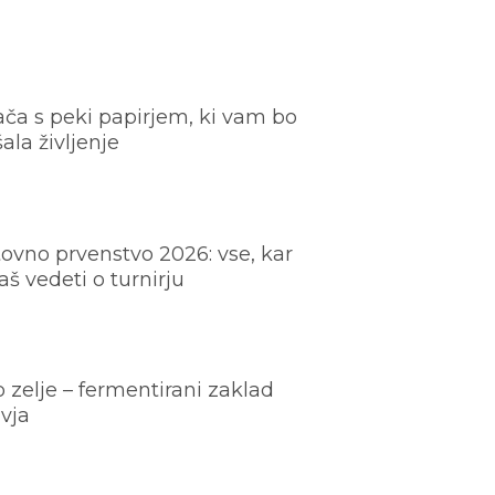
ača s peki papirjem, ki vam bo
šala življenje
ovno prvenstvo 2026: vse, kar
š vedeti o turnirju
o zelje – fermentirani zaklad
vja