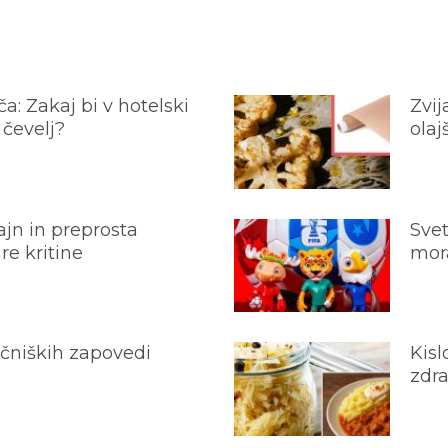
a: Zakaj bi v hotelski
Zvij
 čevelj?
olaj
jn in preprosta
Svet
e kritine
mora
ečniških zapovedi
Kisl
zdra