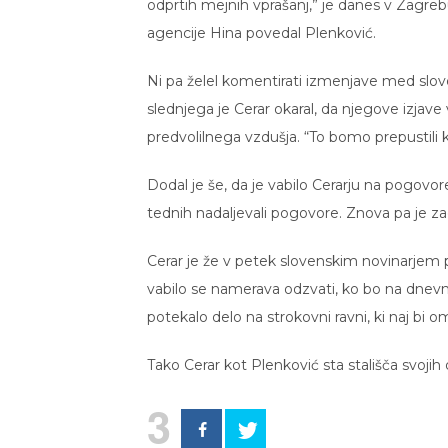
odprtih mejnih vprašanj,” je danes v Zagre
agencije Hina povedal Plenković.
Ni pa želel komentirati izmenjave med sl
slednjega je Cerar okaral, da njegove izjave v
predvolilnega vzdušja. “To bomo prepustili k
Dodal je še, da je vabilo Cerarju na pogovo
tednih nadaljevali pogovore. Znova pa je zag
Cerar je že v petek slovenskim novinarjem 
vabilo se namerava odzvati, ko bo na dnevn
potekalo delo na strokovni ravni, ki naj bi 
Tako Cerar kot Plenković sta stališča svojih 
3