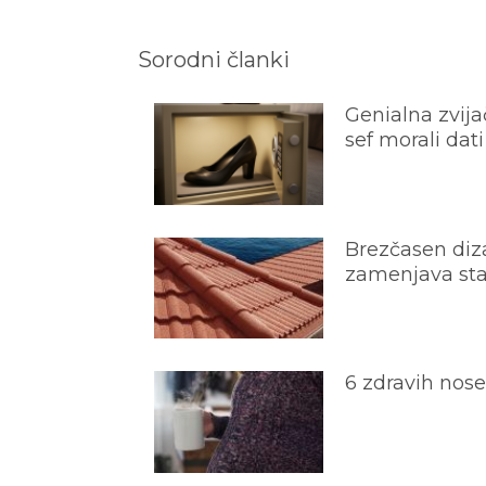
Sorodni članki
Genialna zvijač
sef morali dati
Brezčasen diza
zamenjava star
6 zdravih nos