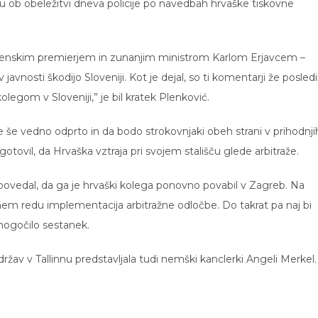
bu ob obeležitvi dneva policije po navedbah hrvaške tiskovne
ovenskim premierjem in zunanjim ministrom Karlom Erjavcem –
 javnosti škodijo Sloveniji. Kot je dejal, so ti komentarji že posled
olegom v Sloveniji,” je bil kratek Plenković.
re še vedno odprto in da bodo strokovnjaki obeh strani v prihodnji
otovil, da Hrvaška vztraja pri svojem stališču glede arbitraže.
povedal, da ga je hrvaški kolega ponovno povabil v Zagreb. Na
em redu implementacija arbitražne odločbe. Do takrat pa naj bi
omogočilo sestanek.
držav v Tallinnu predstavljala tudi nemški kanclerki Angeli Merkel.