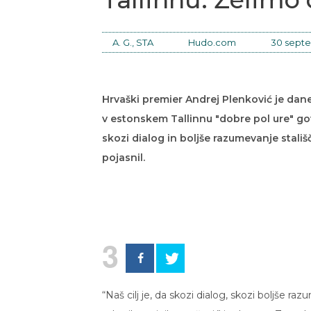
A. G., STA
Hudo.com
30 septe
Hrvaški premier Andrej Plenković je dane
v estonskem Tallinnu "dobre pol ure" gov
skozi dialog in boljše razumevanje stališ
pojasnil.
3
“Naš cilj je, da skozi dialog, skozi boljše 