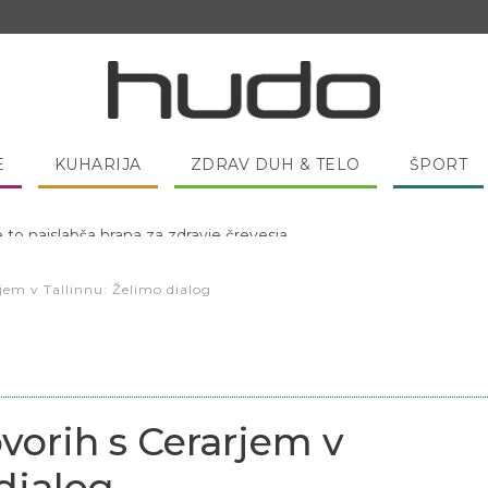
E
KUHARIJA
ZDRAV DUH & TELO
ŠPORT
 pred spanjem dobro pojesti žlico medu?
jem v Tallinnu: Želimo dialog
vorih s Cerarjem v
dialog