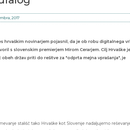
mbra, 2017
s hrvaškim novinarjem pojasnil, da je ob robu digitalnega v
oril s slovenskim premierjem Mirom Cerarjem. Cilj Hrvaške j
č obeh držav priti do rešitve za "odprta mejna vprašanja", je
razumevanje stališč tako Hrvaške kot Slovenije nadaljujemo reševanj