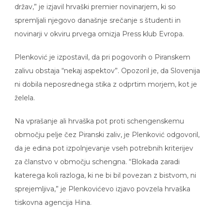
držav,” je izjavil hrvaški premier novinarjem, ki so
spremljali njegovo današnje srečanje s študenti in
novinarji v okviru prvega omizja Press klub Evropa.
Plenković je izpostavil, da pri pogovorih o Piranskem
zalivu obstaja “nekaj aspektov”. Opozoril je, da Slovenija
ni dobila neposrednega stika z odprtim morjem, kot je
želela.
Na vprašanje ali hrvaška pot proti schengenskemu
območju pelje čez Piranski zaliv, je Plenković odgovoril,
da je edina pot izpolnjevanje vseh potrebnih kriterijev
za članstvo v območju schengna. “Blokada zaradi
katerega koli razloga, ki ne bi bil povezan z bistvom, ni
sprejemljiva,” je Plenkovićevo izjavo povzela hrvaška
tiskovna agencija Hina.