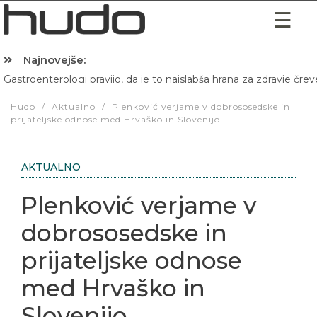
Najnovejše:
Gastroenterologi pravijo, da je to najslabša hrana za zdravje črev
Hibernacijska dieta: Zakaj je pred spanjem dobro pojesti žlico 
Hudo
/
Aktualno
/
Plenković verjame v dobrososedske in
prijateljske odnose med Hrvaško in Slovenijo
AKTUALNO
Plenković verjame v
dobrososedske in
prijateljske odnose
med Hrvaško in
Slovenijo