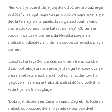
Plenković je ocenil, da je junijska odločitev arbitražnega
sodišča “v mnogih aspektih pri določitvi kopenske meje
sledila temeljnemu načelu, ki so ga zastopali hrvaški
pravni strokovnjaki, to je katastrski meji”. Ob tem je
poudaril, da to ne pomeni, da Hrvaška sprejema
arbitražno odločitev, niti da ima sodba za hrvaško pravni
pomen.
Izpostavil je hrvaško stališče, da v tem trenutku obe
državi potrebujeta nadaljevanje dialoga ter sodelovanje
brez napetosti, enostranskih potez in incidentov. Po
njegovem mnenju je treba zbližati stališča v točkah, o
katerih je možno soglasje.
“Dobro je, da premier Cerar prihaja v Zagreb. To kaže na
zrelost, dobrososedske in prijateljske odnose dveh