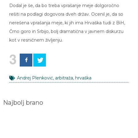
Dodal je še, da bo treba vprašanje meje dolgoročno
rešiti na podlagi dogovora dveh držav. Ocenil je, da so
nerešena vprašanja meje, ki jih ima Hrvaška tudi z BiH,
Črno goro in Srbijo, bolj dramatična v javnem diskurzu
kot v resničnem življenju.
3
Andrej Plenković
,
arbitraža
,
hrvaška
Najbolj brano