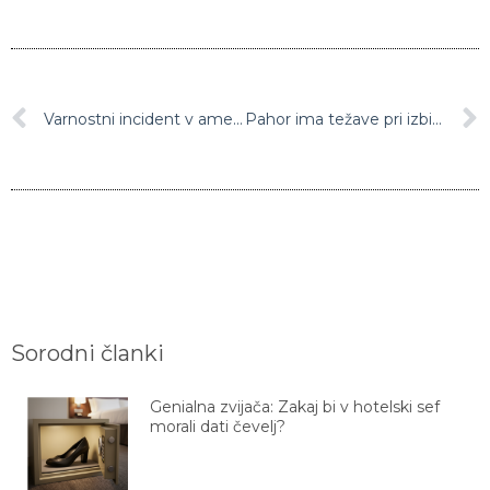
Varnostni incident v ameriškem oporišču v Veliki Britaniji
Pahor ima težave pri izbiri namestnika predsednika KPK
Sorodni članki
Genialna zvijača: Zakaj bi v hotelski sef
morali dati čevelj?