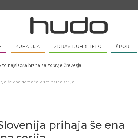
E
KUHARIJA
ZDRAV DUH & TELO
ŠPORT
 pred spanjem dobro pojesti žlico medu?
haja še ena domača kriminalna serija
lovenija prihaja še ena
a serija