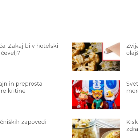
a: Zakaj bi v hotelski
Zvij
 čevelj?
olaj
jn in preprosta
Svet
e kritine
mora
ečniških zapovedi
Kisl
zdra