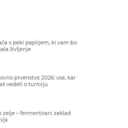
ača s peki papirjem, ki vam bo
šala življenje
ovno prvenstvo 2026: vse, kar
š vedeti o turnirju
o zelje – fermentirani zaklad
vja