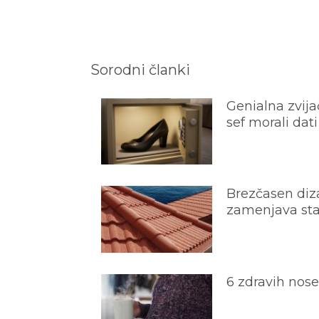
Sorodni članki
Genialna zvijač
sef morali dati
Brezčasen diza
zamenjava star
6 zdravih nos