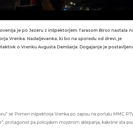
lovenija je po Jezeru z inšpektorjem Tarasom Birso nastala 
rja Vrenka. Nadaljevanka, ki bo na sporedu od drevi, je
 detektivk o Vrenku Avgusta Demšarja. Dogajanje je postavljen
oiru” se Primeri inšpektorja Vrenka po zapisu na portalu MMC RT
le”, protagonist pa policijskim mojstrom sklepanja, kakršne sta pis