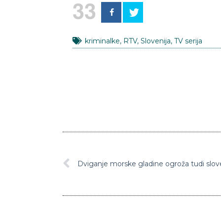
33
kriminalke
,
RTV
,
Slovenija
,
TV serija
Dviganje morske gladine ogroža tudi slo