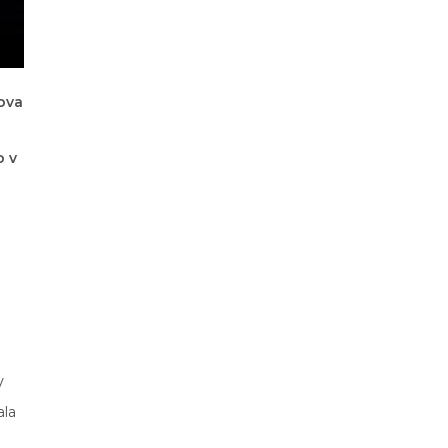
nova
o v
V
ala