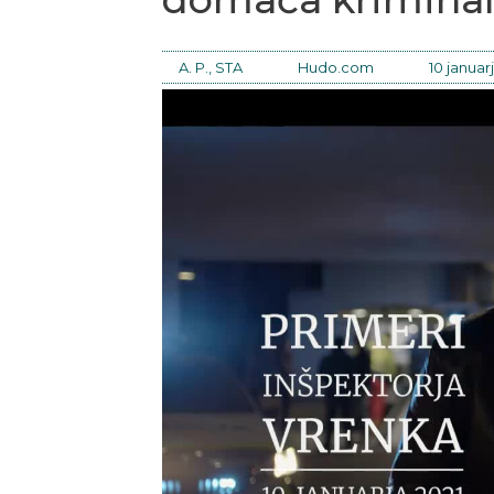
A. P., STA
Hudo.com
10 januarj