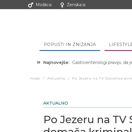
Moški.si
Ženska.si
POPUSTI IN ZNIŽANJA
LIFESTYL
Najnovejše:
Hibernacijska dieta: Zakaj je
Hudo
/
Aktualno
/
Po Jezeru na TV Slovenija pri
AKTUALNO
Po Jezeru na TV S
domača kriminaln