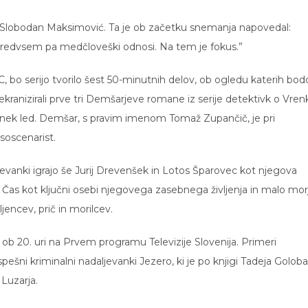
 in Slobodan Maksimović. Ta je ob začetku snemanja napovedal:
i, predvsem pa medčloveški odnosi. Na tem je fokus.”
 bo serijo tvorilo šest 50-minutnih delov, ob ogledu katerih bod
lci ekranizirali prve tri Demšarjeve romane iz serije detektivk o Vren
 Tanek led. Demšar, s pravim imenom Tomaž Zupančič, je pri
soscenarist.
ljevanki igrajo še Jurij Drevenšek in Lotos Šparovec kot njegova
a Čas kot ključni osebi njegovega zasebnega življenja in malo mor
encev, prič in morilcev.
 ob 20. uri na Prvem programu Televizije Slovenija. Primeri
pešni kriminalni nadaljevanki Jezero, ki je po knjigi Tadeja Goloba
 Luzarja.