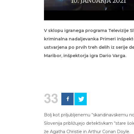
V sklopu igranega programa Televizije S
kriminalna nadaljevanka Primeri inšpekto
ustvarjena po prvih treh delih iz serije
Maribor, inšpektorja igra Dario Varga.
33
Bolj kot priljubljenemu “skandinavskemu n
Slovenija približujejo detektivkam “stare šo
že Agatha Christie in Arthur Conan Doyle.