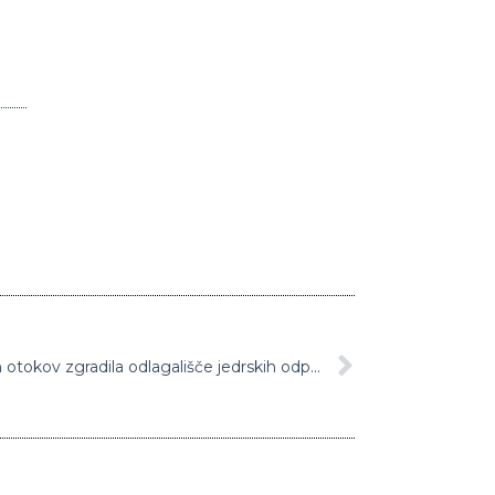
Italija bi na enem svojih najlepših otokov zgradila odlagališče jedrskih odpadkov