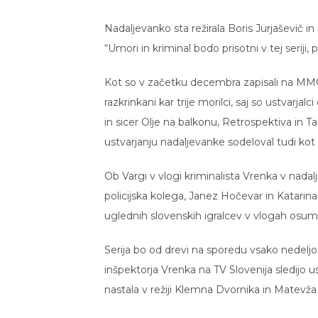
Nadaljevanko sta režirala Boris Jurjaševič
“Umori in kriminal bodo prisotni v tej serij
Kot so v začetku decembra zapisali na MMC,
razkrinkani kar trije morilci, saj so ustvarja
in sicer Olje na balkonu, Retrospektiva in
ustvarjanju nadaljevanke sodeloval tudi kot 
Ob Vargi v vlogi kriminalista Vrenka v nada
policijska kolega, Janez Hočevar in Katarin
uglednih slovenskih igralcev v vlogah osumlj
Serija bo od drevi na sporedu vsako nedeljo
inšpektorja Vrenka na TV Slovenija sledijo us
nastala v režiji Klemna Dvornika in Matevža