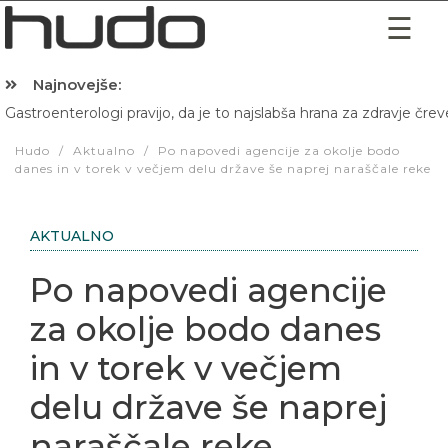
Najnovejše:
Gastroenterologi pravijo, da je to najslabša hrana za zdravje črev
Hibernacijska dieta: Zakaj je pred spanjem dobro pojesti žlico 
Hudo
/
Aktualno
/
Po napovedi agencije za okolje bodo
danes in v torek v večjem delu države še naprej naraščale reke
AKTUALNO
Po napovedi agencije
za okolje bodo danes
in v torek v večjem
delu države še naprej
naraščale reke