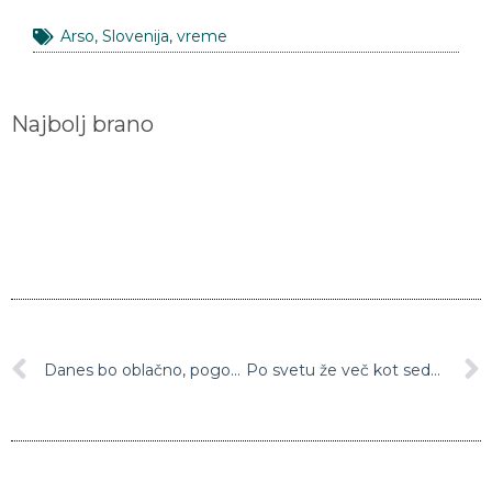
Arso
,
Slovenija
,
vreme
Najbolj brano
Danes bo oblačno, pogosto bo deževalo, vmes bodo tudi nevihte
Po svetu že več kot sedem milijonov okuženih z novim koronavirusom