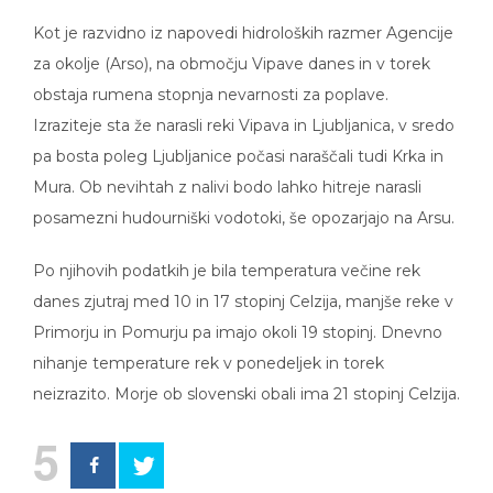
Kot je razvidno iz napovedi hidroloških razmer Agencije
za okolje (Arso), na območju Vipave danes in v torek
obstaja rumena stopnja nevarnosti za poplave.
Izraziteje sta že narasli reki Vipava in Ljubljanica, v sredo
pa bosta poleg Ljubljanice počasi naraščali tudi Krka in
Mura. Ob nevihtah z nalivi bodo lahko hitreje narasli
posamezni hudourniški vodotoki, še opozarjajo na Arsu.
Po njihovih podatkih je bila temperatura večine rek
danes zjutraj med 10 in 17 stopinj Celzija, manjše reke v
Primorju in Pomurju pa imajo okoli 19 stopinj. Dnevno
nihanje temperature rek v ponedeljek in torek
neizrazito. Morje ob slovenski obali ima 21 stopinj Celzija.
5