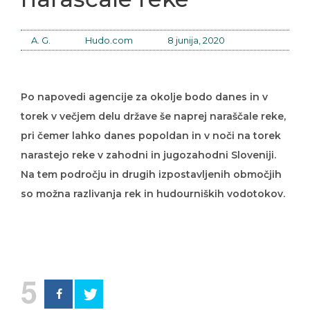
A. G.
Hudo.com
8 junija, 2020
Po napovedi agencije za okolje bodo danes in v
torek v večjem delu države še naprej naraščale reke,
pri čemer lahko danes popoldan in v noči na torek
narastejo reke v zahodni in jugozahodni Sloveniji.
Na tem področju in drugih izpostavljenih območjih
so možna razlivanja rek in hudourniških vodotokov.
5