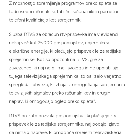
Z možnostjo spremljanja programov preko spleta se
tudi osebni računalniki, tablični računalniki in pametni
telefoni kvalificirajo kot sprejemniki.
Služba RTVS za obračun rtv-prispevka ima v evidenci
nekaj več kot 25.000 gospodinjstev, odjemalcev
električne energije, ki plačujejo prispevek le za radijske
sprejemnike. Kot so opozorili na RTVS, gre za
zavezance, ki naj ne bi imeli svojega in ne uporabljajo
tujega televizijskega sprejemnika, so pa “zelo verjetno
spregledali obvezo, ki izhaja iz omogočanja sprejemanja
televizijskih signalov preko računalnikov in drugih
naprav, ki omogočajo ogled preko spleta”.
RTVS bo zato pozvala gospodinjstva, ki plačujejo rtv-
prispevek le za radijske sprejemnike, naj podajo izjavo,
da nimajo naprave, ki omogoča sprejem televizijskega