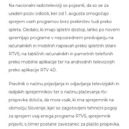
Na nacionalni radioteleviziji so pojasnili, da so se za
uraden poziv odločili, ker od 1. avgusta omogočajo
sprejem vseh programov brez prekinitev tudi preko
spleta. Gledalci, ki imajo spletni dostop, lahko po novem
spremljajo programe v neposrednem predvajanju na
računalnikih in mobilnih napravah preko spletnih strani
RTVS, na tabličnih računalnikih in pametnih telefonih
preko mobilne aplikacije ter na androidnih televizorjih
preko aplikacije RTV 4D.
Pravilnik o načinu prijavljanja in odjavljanja televizijskih in
radijskih sprejemnikov ter o načinu plačevanja rtv-
prispevka določa, da mora vsak, ki ima sprejemnik na
območju Slovenije, kjer so zagotovljeni tehnični pogoji
za sprejem vsaj enega programa RTVS, sprejemnik
prijaviti, s čimer postane zavezanec za plačilo prispevka.