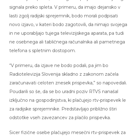
signala preko spleta. V primeru, da imajo dejansko v
lasti zgolj radijski sprejemnik, bodo morali podpisati
novo izjavo, v kateri bodo zagotovili, da nimajo svojega
in ne uporabljajo tujega televizijskega aparata, pa tudi
ne osebnega ali tabličnega računalnika ali pametnega
telefona s spletnim dostopom.
“V primeru, da izjave ne bodo podali, pa jim bo
Radiotelevizija Slovenija skladno z zakonom začela
zaračunavati celoten znesek prispevka,” so napovedali.
Poudarili so še, da se bo uradni poziv RTVS nanašal
izključno na gospodinjstva, ki plačujejo rtv-prispevek le
za radijske sprejemnike. Predstavljajo približno štiri
odstotke vseh zavezancev za plačilo prispevka.
Sicer fizične osebe plačujejo mesečni rtv-prispevek za