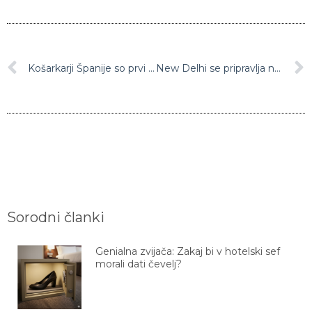
Košarkarji Španije so prvi finalisti svetovnega prvenstva na Kitajskem
New Delhi se pripravlja na sezono onesnaženega zraka, med drugim bodo uvedli izmenično vožnjo avtomobilov
Sorodni članki
Genialna zvijača: Zakaj bi v hotelski sef
morali dati čevelj?