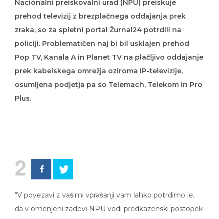
Nacionalni preiskovalni urad (NPU) preiskuje
prehod televizij z brezplačnega oddajanja prek
zraka, so za spletni portal Žurnal24 potrdili na
policiji. Problematičen naj bi bil usklajen prehod
Pop TV, Kanala A in Planet TV na plačljivo oddajanje
prek kabelskega omrežja oziroma IP-televizije,
osumljena podjetja pa so Telemach, Telekom in Pro
Plus.
2
“V povezavi z vašimi vprašanji vam lahko potrdimo le,
da v omenjeni zadevi NPU vodi predkazenski postopek