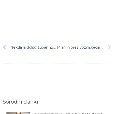
Nekdanji dolski župan Zupančič obsojen zaradi zlorabe položaja
Pijan in brez vozniškega dovoljenja do smrti zbil kolesarja in pobegnil
Sorodni članki