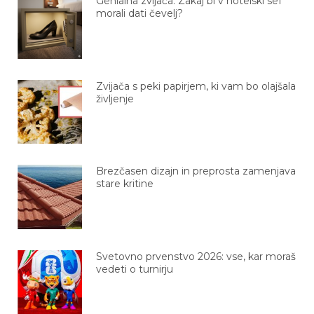
Genialna zvijača: Zakaj bi v hotelski sef
morali dati čevelj?
Zvijača s peki papirjem, ki vam bo olajšala
življenje
Brezčasen dizajn in preprosta zamenjava
stare kritine
Svetovno prvenstvo 2026: vse, kar moraš
vedeti o turnirju