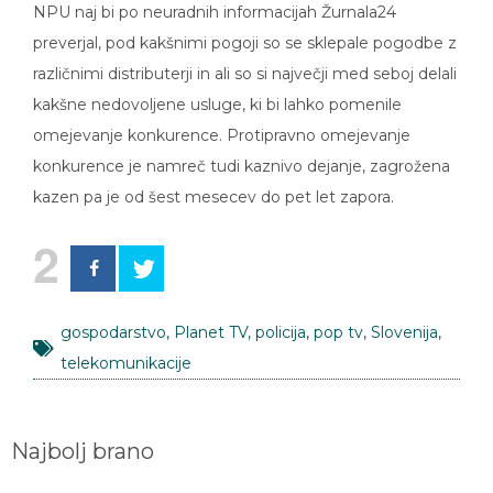
NPU naj bi po neuradnih informacijah Žurnala24
preverjal, pod kakšnimi pogoji so se sklepale pogodbe z
različnimi distributerji in ali so si največji med seboj delali
kakšne nedovoljene usluge, ki bi lahko pomenile
omejevanje konkurence. Protipravno omejevanje
konkurence je namreč tudi kaznivo dejanje, zagrožena
kazen pa je od šest mesecev do pet let zapora.
2
gospodarstvo
,
Planet TV
,
policija
,
pop tv
,
Slovenija
,
telekomunikacije
Najbolj brano