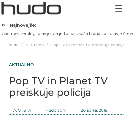
Najnovejše:
Gastroenterologi pravijo, da je to najslabša hrana za zdravje črev
Hibernacijska dieta: Zakaj je pred spanjem dobro pojesti žlico 
Hudo
/
Aktualno
/
Pop TV in Planet TV preiskuje policija
AKTUALNO
Pop TV in Planet TV
preiskuje policija
A. G., STA
Hudo.com
26 aprila, 2018