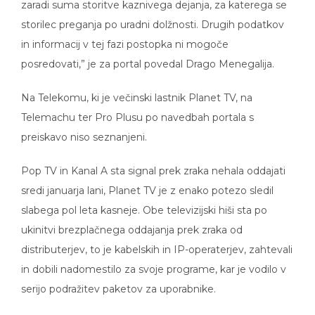
zaradi suma storitve kaznivega dejanja, za katerega se
storilec preganja po uradni dolžnosti. Drugih podatkov
in informacij v tej fazi postopka ni mogoče
posredovati,” je za portal povedal Drago Menegalija.
Na Telekomu, ki je večinski lastnik Planet TV, na
Telemachu ter Pro Plusu po navedbah portala s
preiskavo niso seznanjeni.
Pop TV in Kanal A sta signal prek zraka nehala oddajati
sredi januarja lani, Planet TV je z enako potezo sledil
slabega pol leta kasneje. Obe televizijski hiši sta po
ukinitvi brezplačnega oddajanja prek zraka od
distributerjev, to je kabelskih in IP-operaterjev, zahtevali
in dobili nadomestilo za svoje programe, kar je vodilo v
serijo podražitev paketov za uporabnike.