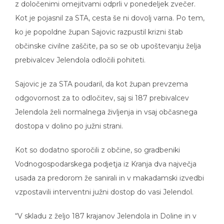
z določenimi omejitvami odprli v ponedeljek zvečer.
Kot je pojasnil za STA, cesta še ni dovolj varna. Po tem,
ko je popoldne župan Sajovic razpustil krizni štab
občinske civilne zaščite, pa so se ob upoštevanju želja
prebivalcev Jelendola odločili pohiteti.
Sajovic je za STA poudaril, da kot župan prevzema
odgovornost za to odločitev, saj si 187 prebivalcev
Jelendola želi normalnega življenja in vsaj občasnega
dostopa v dolino po južni strani.
Kot so dodatno sporočili z občine, so gradbeniki
Vodnogospodarskega podjetja iz Kranja dva največja
usada za predorom že sanirali in v makadamski izvedbi
vzpostavili interventni južni dostop do vasi Jelendol.
“V skladu z željo 187 krajanov Jelendola in Doline in v