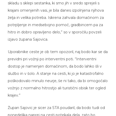
skladu s sklepi sestanka, ki smo jih v sredo sprejeli s
krajani omenjenih vasi, je bila danes izpolnjena njihova
želja in velika potreba. Iskrena zahvala domačinom za
potrpljenje in medsebojno pomoč, gradbincem pa za
hitro in dobro opravljeno delo,” so v sporočilu povzeli
izjavo župana Sajovica.
Uporabnike ceste je ob tem opozoril, naj bodo kar se da
previdni pri vožnji po interventni poti. “Interventni
dostop je namenjen domačinom, da bodo lahko šli v
službo in v šolo. A stanje na cesti, ki jo je katastrofalno
poškodovalo minulo neurje, še ni tako, da bi omogočalo
vožnjo z normalno hitrostjo ali turistični obisk ter ogled
krajev.”
Župan Sajovic je sicer za STA poudaril, da bodo tudi od
ponedeljka naprej na cesti potekala dela, zato bo