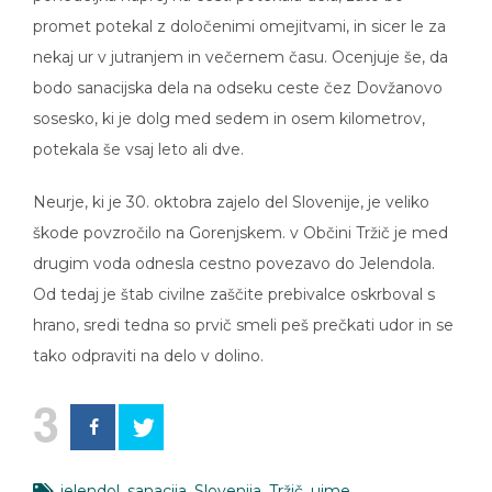
promet potekal z določenimi omejitvami, in sicer le za
nekaj ur v jutranjem in večernem času. Ocenjuje še, da
bodo sanacijska dela na odseku ceste čez Dovžanovo
sosesko, ki je dolg med sedem in osem kilometrov,
potekala še vsaj leto ali dve.
Neurje, ki je 30. oktobra zajelo del Slovenije, je veliko
škode povzročilo na Gorenjskem. v Občini Tržič je med
drugim voda odnesla cestno povezavo do Jelendola.
Od tedaj je štab civilne zaščite prebivalce oskrboval s
hrano, sredi tedna so prvič smeli peš prečkati udor in se
tako odpraviti na delo v dolino.
3
jelendol
,
sanacija
,
Slovenija
,
Tržič
,
ujme