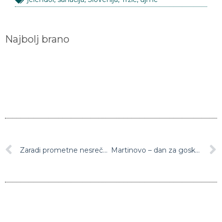
Najbolj brano
Zaradi prometne nesreče med Kranjem in Brnikom zaprta polovica avtoceste
Martinovo – dan za goske, mlince, zelje in seveda vino