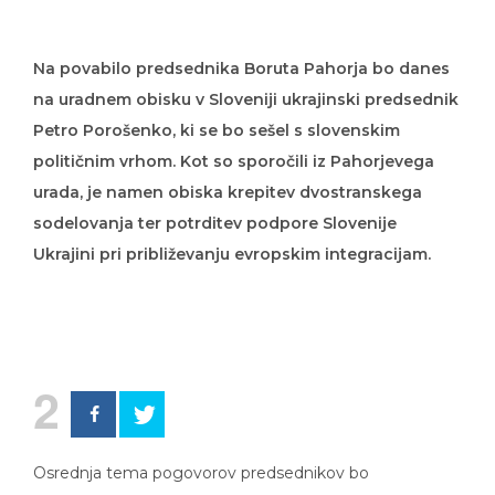
Na povabilo predsednika Boruta Pahorja bo danes
na uradnem obisku v Sloveniji ukrajinski predsednik
Petro Porošenko, ki se bo sešel s slovenskim
političnim vrhom. Kot so sporočili iz Pahorjevega
urada, je namen obiska krepitev dvostranskega
sodelovanja ter potrditev podpore Slovenije
Ukrajini pri približevanju evropskim integracijam.
2
Osrednja tema pogovorov predsednikov bo
dvostransko sodelovanje s poudarkom na možnostih za