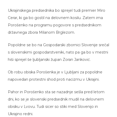
Ukrajinskega predsednika bo sprejel tudi premier Miro
Cerar, ki ga bo gostil na delovnem kosilu. Zatem ima
Porošenko na programu pogovore s predsednikom
državnega zbora Milanom Brglezom.
Popoldne se bo na Gospodarski zbornici Slovenije srečal
s slovenskimi gospodarstveniki, nato pa ga bo v mestni
hiši sprejel še ljubljanski župan Zoran Janković.
Ob robu obiska Porošenka je v Ljubljani za popoldne
napovedan protestni shod proti nacizmu v Ukrajini.
Pahor in Porošenko sta se nazadnje sešla pred letom
dni, ko se je slovenski predsednik mudil na delovnem
obisku v Lvovu. Tudi sicer so stiki med Slovenijo in
Ukrajino redni.