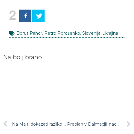
2
Borut Pahor
,
Petro Porošenko
,
Slovenija
,
ukrajina
Najbolj brano
Na Malti dokazati razliko v kakovosti
Preplah v Dalmaciji: nad morjem kroži letalo za iskanje podmornic