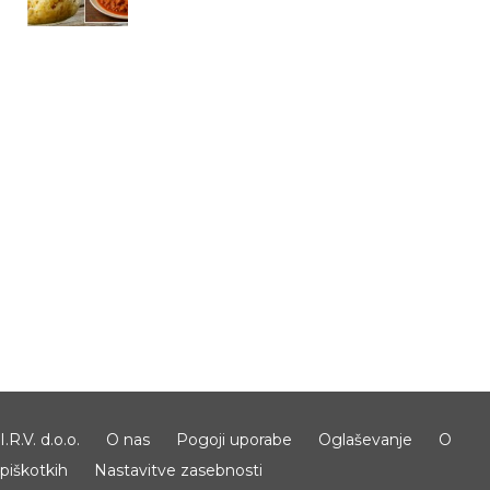
I.R.V. d.o.o.
O nas
Pogoji uporabe
Oglaševanje
O
piškotkih
Nastavitve zasebnosti