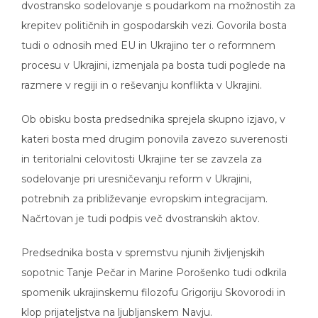
krepitev političnih in gospodarskih vezi. Govorila bosta
tudi o odnosih med EU in Ukrajino ter o reformnem
procesu v Ukrajini, izmenjala pa bosta tudi poglede na
razmere v regiji in o reševanju konflikta v Ukrajini.
Ob obisku bosta predsednika sprejela skupno izjavo, v
kateri bosta med drugim ponovila zavezo suverenosti
in teritorialni celovitosti Ukrajine ter se zavzela za
sodelovanje pri uresničevanju reform v Ukrajini,
potrebnih za približevanje evropskim integracijam.
Načrtovan je tudi podpis več dvostranskih aktov.
Predsednika bosta v spremstvu njunih življenjskih
sopotnic Tanje Pečar in Marine Porošenko tudi odkrila
spomenik ukrajinskemu filozofu Grigoriju Skovorodi in
klop prijateljstva na ljubljanskem Navju.