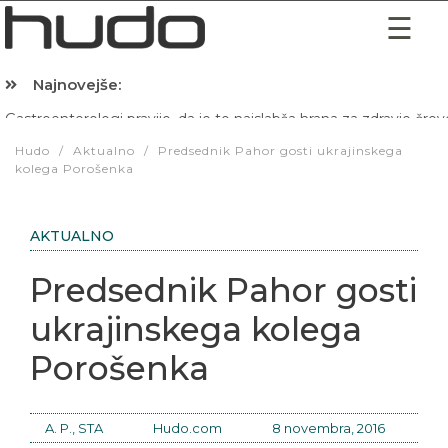
Najnovejše:
Hibernacijska dieta: Zakaj je pred spanjem dobro pojesti žlico 
Hudo
/
Aktualno
/
Predsednik Pahor gosti ukrajinskega
kolega Porošenka
AKTUALNO
Predsednik Pahor gosti
ukrajinskega kolega
Porošenka
A. P., STA
Hudo.com
8 novembra, 2016