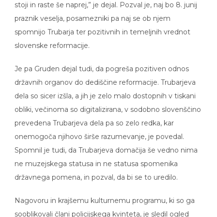
praznik veselja, posamezniki pa naj se ob njem
spomnijo Trubarja ter pozitivnih in temeljnih vrednot
slovenske reformacije.
Je pa Gruden dejal tudi, da pogreša pozitiven odnos
državnih organov do dediščine reformacije. Trubarjeva
dela so sicer izšla, a jih je zelo malo dostopnih v tiskani
obliki, večinoma so digitalizirana, v sodobno slovenščino
prevedena Trubarjeva dela pa so zelo redka, kar
onemogoča njihovo širše razumevanje, je povedal.
Spomnil je tudi, da Trubarjeva domačija še vedno nima
ne muzejskega statusa in ne statusa spomenika
državnega pomena, in pozval, da bi se to uredilo.
Nagovoru in krajšemu kulturnemu programu, ki so ga
sooblikovali člani policijskega kvinteta, je sledil ogled