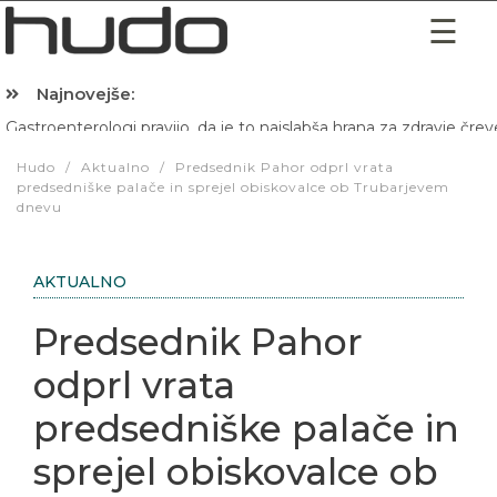
Najnovejše:
Hibernacijska dieta: Zakaj je pred spanjem dobro pojesti žlico 
Hudo
/
Aktualno
/
Predsednik Pahor odprl vrata
predsedniške palače in sprejel obiskovalce ob Trubarjevem
dnevu
AKTUALNO
Predsednik Pahor
odprl vrata
predsedniške palače in
sprejel obiskovalce ob