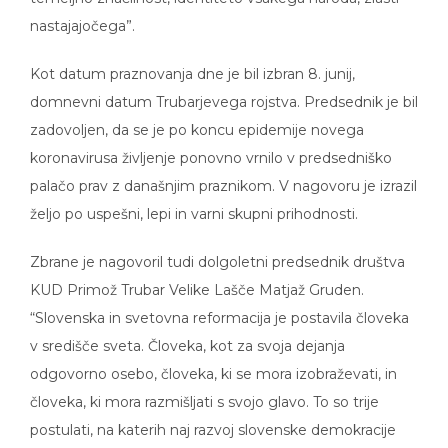
nastajajočega”.
Kot datum praznovanja dne je bil izbran 8. junij,
domnevni datum Trubarjevega rojstva. Predsednik je bil
zadovoljen, da se je po koncu epidemije novega
koronavirusa življenje ponovno vrnilo v predsedniško
palačo prav z današnjim praznikom. V nagovoru je izrazil
željo po uspešni, lepi in varni skupni prihodnosti.
Zbrane je nagovoril tudi dolgoletni predsednik društva
KUD Primož Trubar Velike Lašče Matjaž Gruden.
“Slovenska in svetovna reformacija je postavila človeka
v središče sveta. Človeka, kot za svoja dejanja
odgovorno osebo, človeka, ki se mora izobraževati, in
človeka, ki mora razmišljati s svojo glavo. To so trije
postulati, na katerih naj razvoj slovenske demokracije
stoji in raste še naprej,” je dejal. Pozval je, naj bo 8. junij