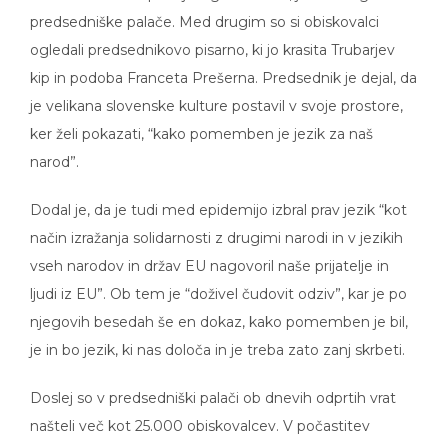
predsedniške palače. Med drugim so si obiskovalci
ogledali predsednikovo pisarno, ki jo krasita Trubarjev
kip in podoba Franceta Prešerna. Predsednik je dejal, da
je velikana slovenske kulture postavil v svoje prostore,
ker želi pokazati, “kako pomemben je jezik za naš
narod”.
Dodal je, da je tudi med epidemijo izbral prav jezik “kot
način izražanja solidarnosti z drugimi narodi in v jezikih
vseh narodov in držav EU nagovoril naše prijatelje in
ljudi iz EU”. Ob tem je “doživel čudovit odziv”, kar je po
njegovih besedah še en dokaz, kako pomemben je bil,
je in bo jezik, ki nas določa in je treba zato zanj skrbeti.
Doslej so v predsedniški palači ob dnevih odprtih vrat
našteli več kot 25.000 obiskovalcev. V počastitev
državnega praznika je danes pred palačo med 9. in 21.