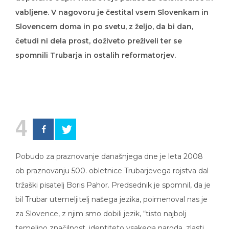
vabljene. V nagovoru je čestital vsem Slovenkam in
Slovencem doma in po svetu, z željo, da bi dan,
četudi ni dela prost, doživeto preživeli ter se
spomnili Trubarja in ostalih reformatorjev.
4
Pobudo za praznovanje današnjega dne je leta 2008
ob praznovanju 500. obletnice Trubarjevega rojstva dal
tržaški pisatelj Boris Pahor. Predsednik je spomnil, da je
bil Trubar utemeljitelj našega jezika, poimenoval nas je
za Slovence, z njim smo dobili jezik, “tisto najbolj
temeljno značilnost, identiteto vsakega naroda, zlasti