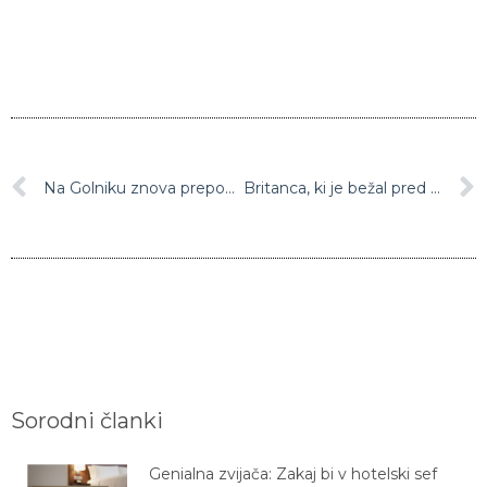
Na Golniku znova prepoved rednih obiskov bolnikov
Britanca, ki je bežal pred psom, po petih dneh rešili iz vodnjaka
Sorodni članki
Genialna zvijača: Zakaj bi v hotelski sef
morali dati čevelj?