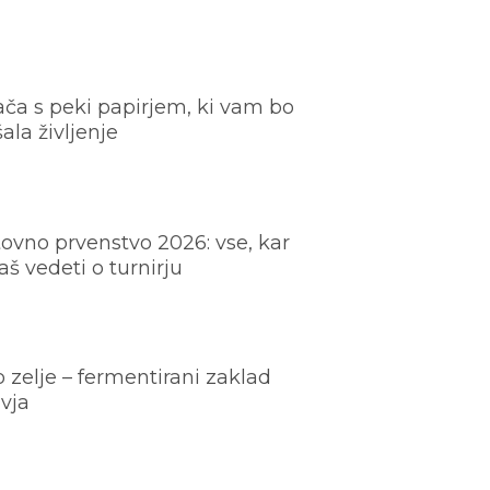
ača s peki papirjem, ki vam bo
šala življenje
ovno prvenstvo 2026: vse, kar
š vedeti o turnirju
o zelje – fermentirani zaklad
vja