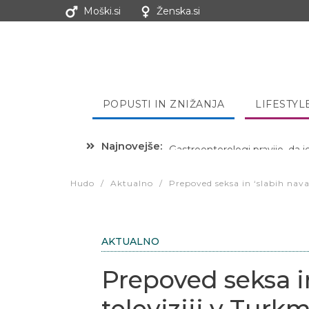
Moški.si
Ženska.si
POPUSTI IN ZNIŽANJA
LIFESTYL
Najnovejše:
Hibernacijska dieta: Zakaj je
Hudo
/
Aktualno
/
Prepoved seksa in ‘slabih nava
AKTUALNO
Prepoved seksa i
televiziji v Turk