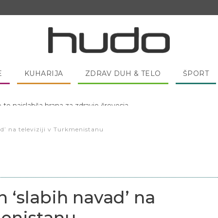
E
KUHARIJA
ZDRAV DUH & TELO
ŠPORT
 pred spanjem dobro pojesti žlico medu?
d’ na televiziji v Turkmenistanu
n ‘slabih navad’ na
menistanu