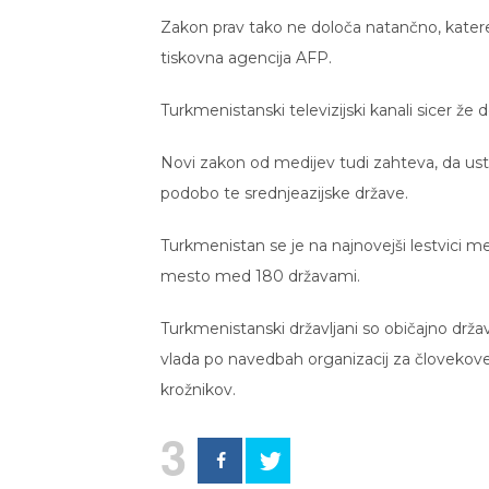
Zakon prav tako ne določa natančno, katere
tiskovna agencija AFP.
Turkmenistanski televizijski kanali sicer že d
Novi zakon od medijev tudi zahteva, da ustva
podobo te srednjeazijske države.
Turkmenistan se je na najnovejši lestvici me
mesto med 180 državami.
Turkmenistanski državljani so običajno državn
vlada po navedbah organizacij za človekove pr
krožnikov.
3