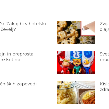
a: Zakaj bi v hotelski
Zvij
 čevelj?
olaj
jn in preprosta
Svet
e kritine
mora
ečniških zapovedi
Kisl
zdra