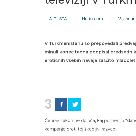
A. P., STA
Hudo.com
15 januarj
V Turkmenistanu so prepovedali predvajan
minuli konec tedna podpisal predsedni
erotičnih vsebin navaja zaščito mladolet
3
Čeprav zakon ne določa, kaj pomenijo “slabe 
kampanjo proti tej škodljivi razvadi.