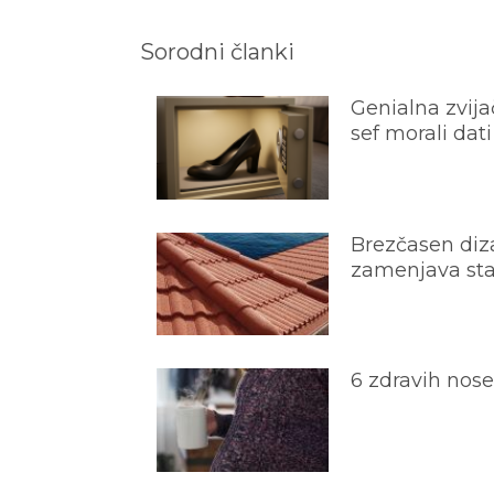
Sorodni članki
Genialna zvijač
sef morali dati
Brezčasen diza
zamenjava star
6 zdravih nos