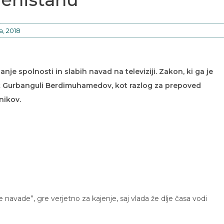
a, 2018
je spolnosti in slabih navad na televiziji. Zakon, ki ga je
k Gurbanguli Berdimuhamedov, kot razlog za prepoved
nikov.
navade”, gre verjetno za kajenje, saj vlada že dlje časa vodi