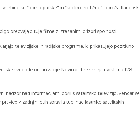
 vsebine so “pornografske” in “spolno-erotične”, poroča francosk
olgo predvajajo tuje filme z izrezanimi prizori spolnosti.
rjajo televizijske in radijske programe, ki prikazujejo pozitivno
dijske svobode organizacije Novinarji brez meja uvrstil na 178.
i nadzor nad informacijami obšli s satelitsko televizijo, vendar se
avice v zadnjih letih spravila tudi nad lastnike satelitskih