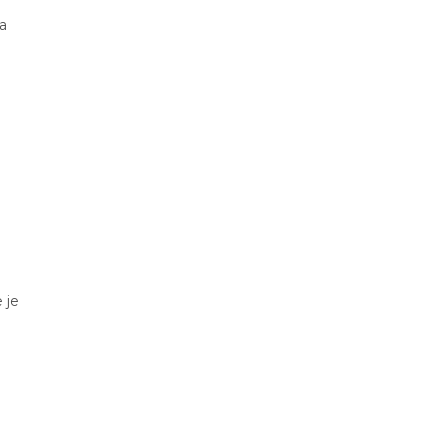
a
 je