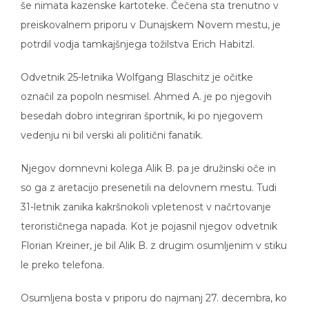
še nimata kazenske kartoteke. Čečena sta trenutno v
preiskovalnem priporu v Dunajskem Novem mestu, je
potrdil vodja tamkajšnjega tožilstva Erich Habitzl.
Odvetnik 25-letnika Wolfgang Blaschitz je očitke
označil za popoln nesmisel. Ahmed A. je po njegovih
besedah dobro integriran športnik, ki po njegovem
vedenju ni bil verski ali politični fanatik.
Njegov domnevni kolega Alik B. pa je družinski oče in
so ga z aretacijo presenetili na delovnem mestu. Tudi
31-letnik zanika kakršnokoli vpletenost v načrtovanje
terorističnega napada. Kot je pojasnil njegov odvetnik
Florian Kreiner, je bil Alik B. z drugim osumljenim v stiku
le preko telefona.
Osumljena bosta v priporu do najmanj 27. decembra, ko