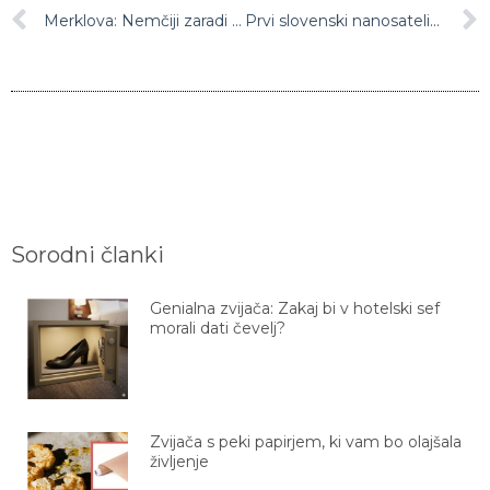
Merklova: Nemčiji zaradi pomanjkanja delavcev grozi selitev podjetij
Prvi slovenski nanosatelit bo v vesolje poletel konec marca
Sorodni članki
Genialna zvijača: Zakaj bi v hotelski sef
morali dati čevelj?
Zvijača s peki papirjem, ki vam bo olajšala
življenje