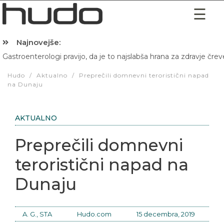
Najnovejše:
Gastroenterologi pravijo, da je to najslabša hrana za zdravje črev
Hibernacijska dieta: Zakaj je pred spanjem dobro pojesti žlico 
Hudo
/
Aktualno
/
Preprečili domnevni teroristični napad
na Dunaju
AKTUALNO
Preprečili domnevni
teroristični napad na
Dunaju
A. G., STA
Hudo.com
15 decembra, 2019