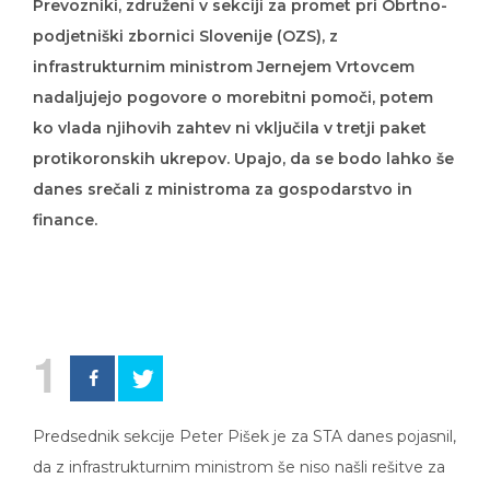
Prevozniki, združeni v sekciji za promet pri Obrtno-
podjetniški zbornici Slovenije (OZS), z
infrastrukturnim ministrom Jernejem Vrtovcem
nadaljujejo pogovore o morebitni pomoči, potem
ko vlada njihovih zahtev ni vključila v tretji paket
protikoronskih ukrepov. Upajo, da se bodo lahko še
danes srečali z ministroma za gospodarstvo in
finance.
1
Predsednik sekcije Peter Pišek je za STA danes pojasnil,
da z infrastrukturnim ministrom še niso našli rešitve za