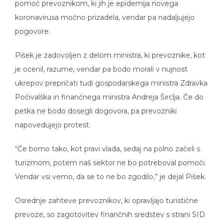
pomoč prevoznikom, ki jih je epidemija novega
koronavirusa močno prizadela, vendar pa nadaljujejo
pogovore.
Pišek je zadovoljen z delom ministra, ki prevoznike, kot
je ocenil, razume, vendar pa bodo morali v nujnost
ukrepov prepričati tudi gospodarskega ministra Zdravka
Počivalška in finančnega ministra Andreja Širclja. Če do
petka ne bodo dosegli dogovora, pa prevozniki
napovedujejo protest.
“Če bomo tako, kot pravi vlada, sedaj na polno začeli s
turizmom, potem naš sektor ne bo potreboval pomoči.
Vendar vsi vemo, da se to ne bo zgodilo,” je dejal Pišek.
Osrednje zahteve prevoznikov, ki opravljajo turistične
prevoze, so zagotovitev finančnih sredstev s strani SID