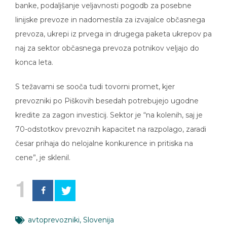
banke, podaljšanje veljavnosti pogodb za posebne
linijske prevoze in nadomestila za izvajalce občasnega
prevoza, ukrepi iz prvega in drugega paketa ukrepov pa
naj za sektor občasnega prevoza potnikov veljajo do
konca leta.
S težavami se sooča tudi tovorni promet, kjer
prevozniki po Piškovih besedah potrebujejo ugodne
kredite za zagon investicij. Sektor je “na kolenih, saj je
70-odstotkov prevoznih kapacitet na razpolago, zaradi
česar prihaja do nelojalne konkurence in pritiska na
cene”, je sklenil.
1
avtoprevozniki
,
Slovenija