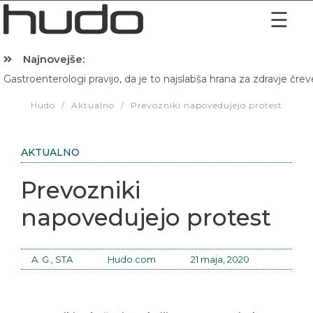
Najnovejše:
Gastroenterologi pravijo, da je to najslabša hrana za zdravje črev
Hibernacijska dieta: Zakaj je pred spanjem dobro pojesti žlico 
Hudo
/
Aktualno
/
Prevozniki napovedujejo protest
AKTUALNO
Prevozniki
napovedujejo protest
A. G., STA
Hudo.com
21 maja, 2020