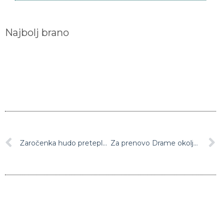
Najbolj brano
Zaročenka hudo pretepla 74-letnega nekdanjega republikanskega podguvernerja Teksasa, pretepala naj bi ga več dni
Za prenovo Drame okoljevarstveno soglasje ni potrebno, treba je samo pridobiti sredstva