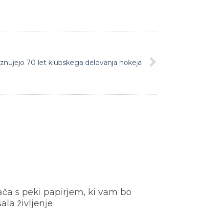
znujejo 70 let klubskega delovanja hokeja
ača s peki papirjem, ki vam bo
šala življenje