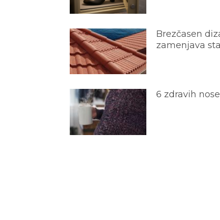
Brezčasen diza
zamenjava star
6 zdravih nos