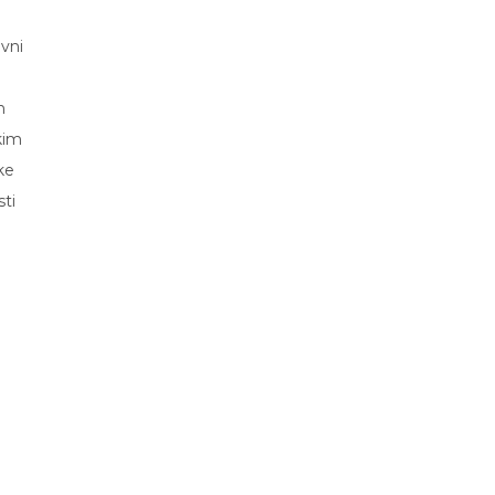
vni
n
kim
ke
sti