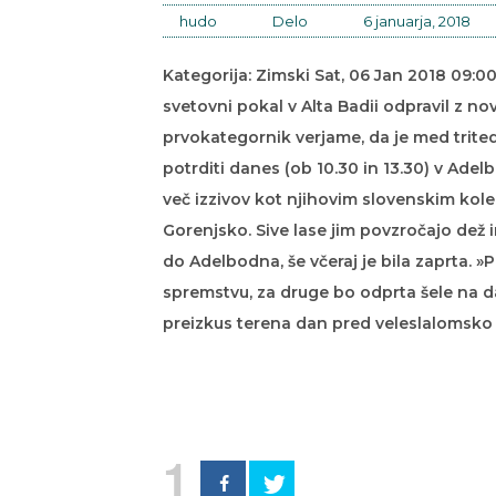
hudo
Delo
6 januarja, 2018
Kategorija: Zimski Sat, 06 Jan 2018 09:0
svetovni pokal v Alta Badii odpravil z n
prvokategornik verjame, da je med trit
potrditi danes (ob 10.30 in 13.30) v Adel
več izzivov kot njihovim slovenskim koleg
Gorenjsko. Sive lase jim povzročajo dež i
do Adelbodna, še včeraj je bila zaprta. »
spremstvu, za druge bo odprta šele na da
preizkus terena dan pred veleslalomsko .
1