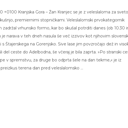
0 +0100 Kranjska Gora – Žan Kranjec se je z veleslaloma za sveto
 izkušnjo, premiernimi stopničkami. Veleslalomski prvokategornik
adržal vrhunsko formo, kar bo skušal potrditi danes (ob 10.30 i
m je narava v teh dneh nasula še več izzivov kot njihovim slovens
iti s Štajerskega na Gorenjsko. Sive lase jim povzročajo dež in viso
i del ceste do Adelbodna, še včeraj je bila zaprta. »Po stranski ce
ipe v spremstvu, za druge bo odprta šele na dan tekme,« je iz
za preizkus terena dan pred veleslalomsko …