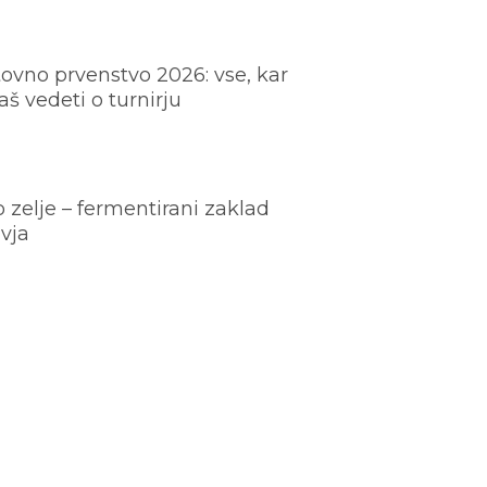
ovno prvenstvo 2026: vse, kar
š vedeti o turnirju
o zelje – fermentirani zaklad
vja