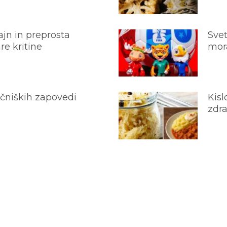
jn in preprosta
Svet
e kritine
mora
ečniških zapovedi
Kisl
zdra