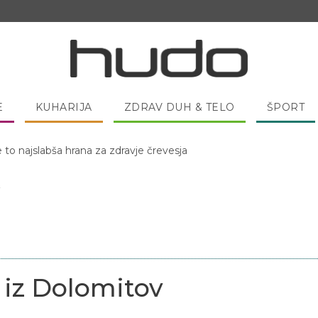
E
KUHARIJA
ZDRAV DUH & TELO
ŠPORT
e to najslabša hrana za zdravje črevesja
 pred spanjem dobro pojesti žlico medu?
v
 iz Dolomitov