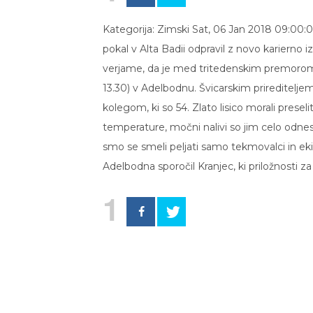
Kategorija: Zimski Sat, 06 Jan 2018 09:00:0
pokal v Alta Badii odpravil z novo karierno
verjame, da je med tritedenskim premorom z
13.30) v Adelbodnu. Švicarskim prireditelje
kolegom, ki so 54. Zlato lisico morali presel
temperature, močni nalivi so jim celo odnesl
smo se smeli peljati samo tekmovalci in ek
Adelbodna sporočil Kranjec, ki priložnosti 
1