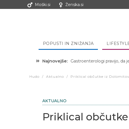
Moški.si
Ženska.si
POPUSTI IN ZNIŽANJA
LIFESTYL
Najnovejše:
Gastroenterologi pravijo, da j
Hibernacijska dieta: Zakaj je
Hudo
/
Aktualno
/
Priklical občutke iz Dolomito
AKTUALNO
Priklical občutke