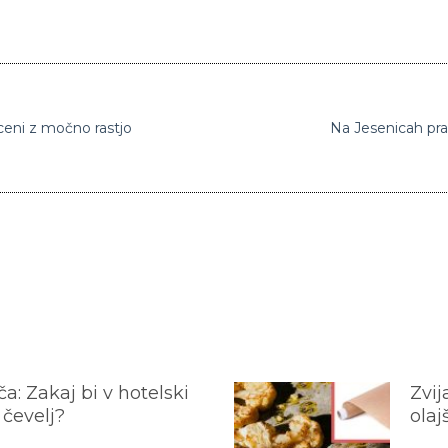
ceni z močno rastjo
Na Jesenicah pra
a: Zakaj bi v hotelski
Zvij
 čevelj?
olaj