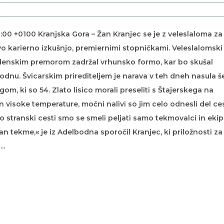
0:00 +0100 Kranjska Gora – Žan Kranjec se je z veleslaloma za
ovo karierno izkušnjo, premiernimi stopničkami. Veleslalomski
edenskim premorom zadržal vrhunsko formo, kar bo skušal
bodnu. Švicarskim prirediteljem je narava v teh dneh nasula š
om, ki so 54. Zlato lisico morali preseliti s Štajerskega na
n visoke temperature, močni nalivi so jim celo odnesli del ce
Po stranski cesti smo se smeli peljati samo tekmovalci in ekip
n tekme,« je iz Adelbodna sporočil Kranjec, ki priložnosti za
..